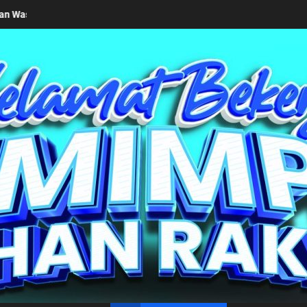
san Pemkab Simalungun bersama Kemendagri Kawal Investasi Cable C
un