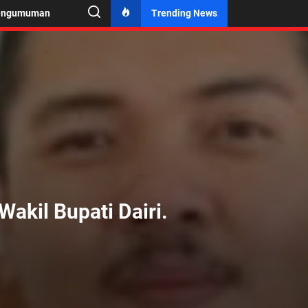
engumuman
Trending News
akil Bupati Dairi.