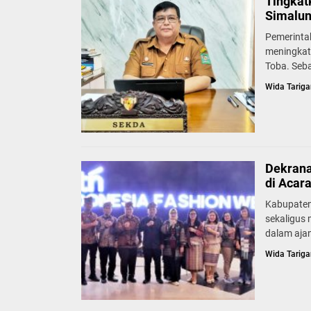
Tingkat
Simalun
Pemerinta
meningkat
Toba. Seb
Wida Tariga
Dekrana
di Acar
Kabupaten
sekaligus
dalam ajan
Wida Tariga