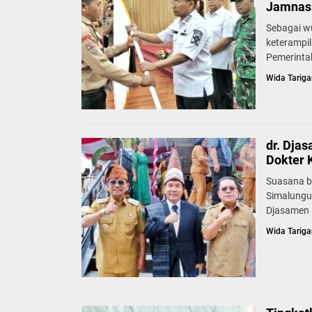
Jamnas 
Sebagai w
keterampi
Pemerinta
Wida Tariga
dr. Dja
Dokter 
Suasana b
Simalungu
Djasamen S
Wida Tariga