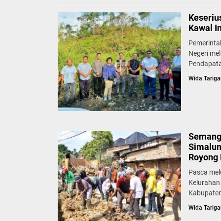
Keseriu
Kawal I
Pemerinta
Negeri mel
Pendapata
Wida Tariga
Semang
Simalun
Royong 
Pasca mel
Kelurahan
Kabupaten
Wida Tariga