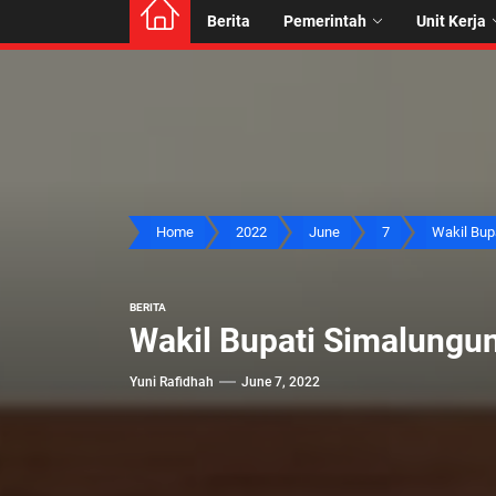
Berita
Pemerintah
Unit Kerja
Home
2022
June
7
Wakil Bupa
BERITA
Wakil Bupati Simalungun
Yuni Rafidhah
June 7, 2022