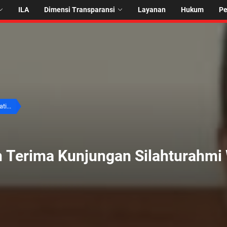
ILA
Dimensi Transparansi
Layanan
Hukum
P
ti...
 Terima Kunjungan Silahturahmi W