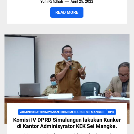
Yuni Rafidhah
April 25, 2022
READ MORE
ADMINISTRATOR KAWASAN EKONOMI KHUSUS SEI MANGKEI
OPD
Komisi IV DPRD Simalungun lakukan Kunker
di Kantor Adminisyrator KEK Sei Mangke.