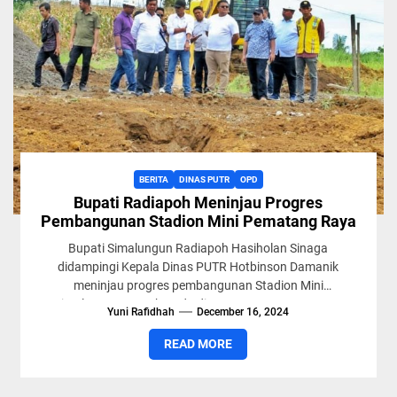
BERITA
DINAS PUTR
OPD
Bupati Radiapoh Meninjau Progres
Pembangunan Stadion Mini Pematang Raya
Bupati Simalungun Radiapoh Hasiholan Sinaga
didampingi Kepala Dinas PUTR Hotbinson Damanik
meninjau progres pembangunan Stadion Mini
Simalungun, yang berada di Pamatang Raya, Sumut,
Yuni Rafidhah
December 16, 2024
Senin (16/12/2024).[URIS...
READ MORE