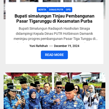
BERITA
DINAS PUTR
OPD
Bupati simalungun Tinjau Pembangunan
Pasar Tigarunggu di Kecamatan Purba
Bupati Simalungun Radiapoh Hasiholan Sinaga
didampingi Kepala Dinas PUTR Hotbinson Damanik
meninjau progres pembangunan Pasar Tiga Tunggu di
Kelurahan Tigarunggu Kecamatan Purba, Simalungun,
Yuni Rafidhah
December 19, 2024
Sumut, Kamis...
READ MORE