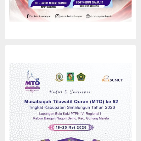
BERITA
SEREMONIAL
Pemkab Simalungun Terima Penghargaan
TPAKD Tahun 2024
Pemerintah Kabupaten (Pemkab) Simalungun menerima
penghargaan Tim Percepatan Akses Keuangan Daerah
(TPAKD) Tahun 2024 dari Otoritas Jasa Keuangan (OJK)
Provinsi Sumatera Utara (Prov. Sumut). Penghargaan...
Yuni Rafidhah
December 4, 2024
READ MORE