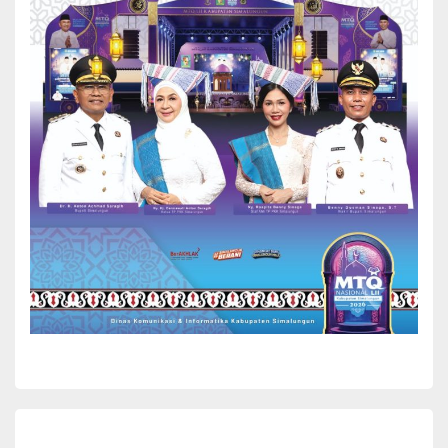
BERITA
Wakil Bupati Simalungun Hadiri Rapat Pleno
Terbuka KPU Tentang Hasil Perhitungan
Suara Pilkada
Wakil Bupati Simalungun H Zonny Waldi didampingi
sejumlah pejabat tinggi Pratama di lingkungan Pemkab
Simalungun menghadiri rapat Pleno terbuka rekapitulasi
hasil perhitungan perolehan suara Pemilihan...
Yuni Rafidhah
December 3, 2024