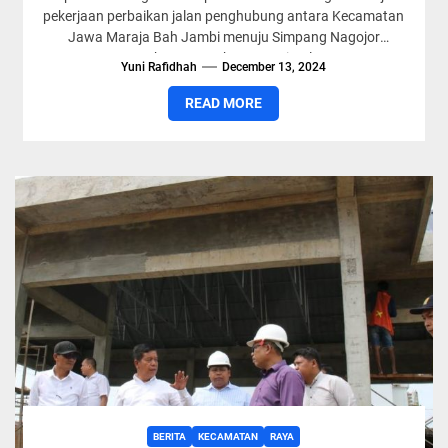
pekerjaan perbaikan jalan penghubung antara Kecamatan
Jawa Maraja Bah Jambi menuju Simpang Nagojor
Kecamatan Tanah Jawa, Kabupaten Simalungun,Sumut,
Yuni Rafidhah
December 13, 2024
Kamis...
READ MORE
BERITA
KECAMATAN
RAYA