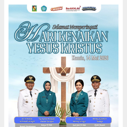
READ MORE
BERITA
GIAT KEAGAMAAN
SEREMONIAL
Wakil Bupati Simalungun Letakan Batu
Pertama Pembangunan Masjid Al Barakah
Iklas Beramal