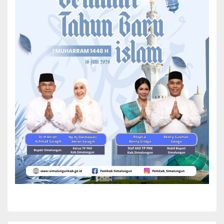
BERITA
Pimpinan DPRD Kabupaten Simalungun
Periode 2024-2029 Ucapkan Sumpah/Janji
Pimpinan Dewan Perwakilan Rakyat Daerah (DPRD)
Kabupaten Simalungun periode 2024-2029
memgucapkan sumpah/janji dipimpin oleh Ketua
Pengadilan Negeri Simalungun Erika Sari Emsah Ginting.
Yuni Rafidhah
December 9, 2024
Pengucapan sumpah/janji pimpinan...