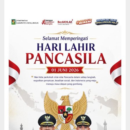
READ MORE
BERITA
KECAMATAN
RAYA
Pemkab Simalungun Laksanakan Gerakan
Serentak Makanan Bergizi Sehat Bagi
Peserta Didik
Pemerintah Kabupaten (Pemkab) Simalungun, Sumut,