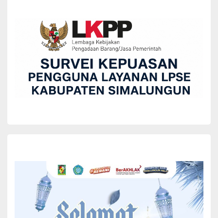
BERITA
DINAS KOMINFO
OPD
PENGHARGAAN
SEREMONIAL
Pemkab Simalungun Raih Penghargaan
Informatif Award 2024
Pemerintah Kabupaten (Pemkab) Simalungun meraih
penghargaan Kategori Informatif Award 2024 dari Komisi
Informasi Provinsi Sumatera Utara (Prov. Sumut).
Penghargaan tersebut diberikan langsung oleh Penjabat
Yuni Rafidhah
December 10, 2024
(Pj)...
READ MORE