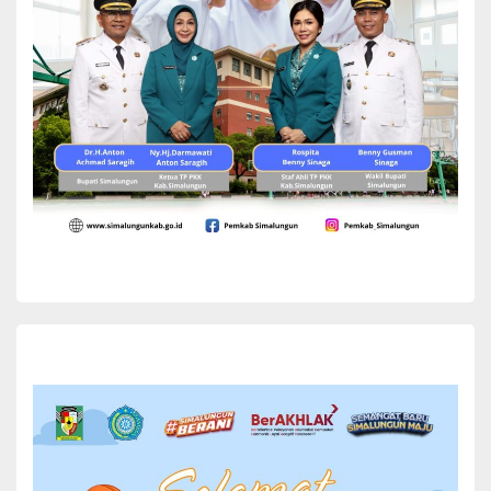
Jelang Pemungutan Suara Pilkada Serentak
2024, Bupati Simalungun Ajak Masyarakat
Jaga Kekondusifan
Bupati Simalungun Radiapoh Hasiholan Sinaga mengajak
masyarakat untuk tetap menjaga suasana yang kondusif
menjelang pemungutan suara Pemilihan Kepala Daerah
(Pilkada) Serentak 2024. Hal itu disampaikan...
Yuni Rafidhah
November 27, 2024
READ MORE