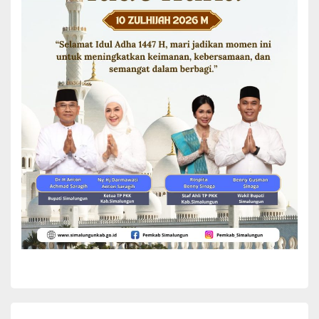
KECAMATAN
OPD
Kepengurusan FORASIMA Tingkat
Kabupaten Simalungun Periode 2024-2026
Dikukuhkan
Bupati Simalungun diwakili Sekda Esron Sinaga
mengukuhkan kepengurusan Forum Anak Simalungun
(FORASIMA) Tingkat Kabupaten Simalungun Periode
2024-2026. Pengukuhan Kepengurusan Forasima ini
Yuni Rafidhah
December 7, 2024
ditandai dengan penyematan selempang...
READ MORE