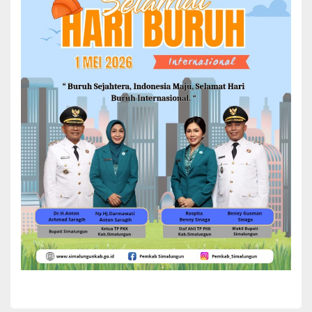
BERITA
DINAS KOMINFO
KECAMATAN
OPD
PANOMBEIAN PANEI
Pemkab Simalungun Gelar Sosialisasi
Pedoman Informasi Yang Dikecualikan Bagi
PPID Tahun 2024
Pemerintah Kabupaten (Pemkab) Simalungun melalui
Dinas Komunikasi dan Informatika (Diskominfo)
menggelar sosialisasi pedoman informasi yang
dikecualikan bagi Pejabat Pengelola Informasi dan
Yuni Rafidhah
November 26, 2024
Dokumentasi (PPID) Kabupaten Simalungun...
READ MORE
Load More Posts