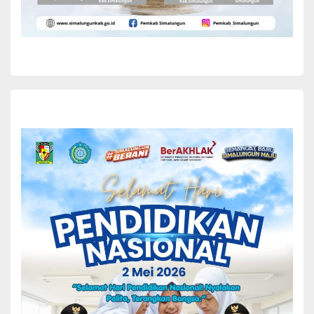
Wakil Bupati Simalungun H Zonny Waldi melakukan
peletakan batu pertama pembangunan Masjid Al Barokah
Iklas Beramal, berlokasi Jl. besar Sidamanik Huta 8
Pangkalan Buntu Nagori...
Yuni Rafidhah
December 2, 2024
READ MORE
BERITA