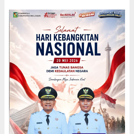
BERITA
Wakil Bupati Simalungun Hadiri Apel
Gabungan Siaga Bencana di Polres
Simalungun
Wakil Bupati Simalungun H Zonny Waldi menghadiri Apel
Gabungan Siaga Bencana dalam Rangka Antisipasi dan
penanggulangan terjadinya Bencana di Wilayah
Kabupaten Simalungun. Apel Gabungan tersebut...
Yuni Rafidhah
December 5, 2024
READ MORE