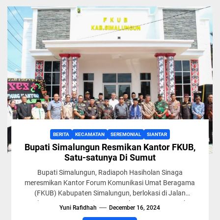
BERITA
KECAMATAN
SEREMONIAL
SIANTAR
Bupati Simalungun Resmikan Kantor FKUB,
Satu-satunya Di Sumut
Bupati Simalungun, Radiapoh Hasiholan Sinaga
meresmikan Kantor Forum Komunikasi Umat Beragama
(FKUB) Kabupaten Simalungun, berlokasi di Jalan
Asahan, Kecamatan Siantar, Simalungun, Sumut, Sabtu
Yuni Rafidhah
December 16, 2024
(14/12/2024). Kantor...