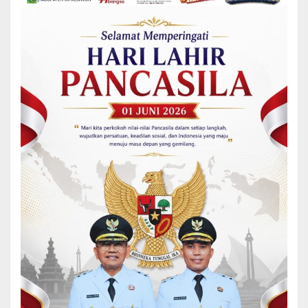
Sementara itu, Pangdam I/BB dalam sambutannya menyampaikan
harapanya, bahwa kehadiran dapat menjadi solusi bagi
masyarakat Simalungun dan Kota Pematangsiantar.
“Kami berharap, kehadiran kami dapat menjadi solusi bagi
masyarakat Simalungun dan kota Pematangsiantar, dan kami bisa
di terima dengan baik oleh masyarakat Sumatera Utara,”sebut
Pangdam.
“Kami juga berharap pertemuan kita ini bisa terus meningkatkan
sinergi Pemerintah Kabupaten Simalungun dan Kota Pematang
Siantar dengan keluarga besar TNI Khusus nya di jajaran Pangdam
I/Bukit Barisan,”kata Pangdam menambahkan.
Dalam kesempatan itu, Danrem 022/PT Kolonel Inf Tagor Rio
Pasaribu bersama Istri menyerah cenderamata kepada Pangdam
I/BB dan istri.