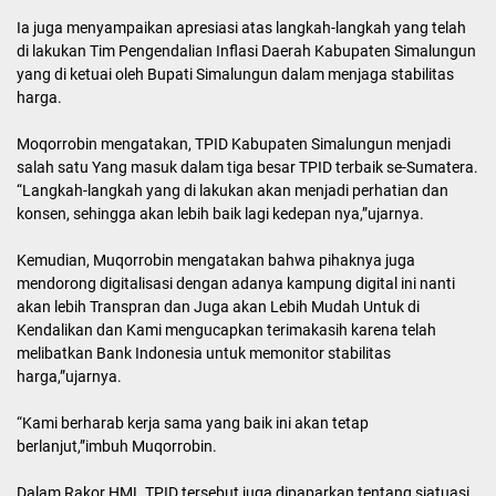
Ia juga menyampaikan apresiasi atas langkah-langkah yang telah
di lakukan Tim Pengendalian Inflasi Daerah Kabupaten Simalungun
yang di ketuai oleh Bupati Simalungun dalam menjaga stabilitas
harga.
Moqorrobin mengatakan, TPID Kabupaten Simalungun menjadi
salah satu Yang masuk dalam tiga besar TPID terbaik se-Sumatera.
“Langkah-langkah yang di lakukan akan menjadi perhatian dan
konsen, sehingga akan lebih baik lagi kedepan nya,”ujarnya.
Kemudian, Muqorrobin mengatakan bahwa pihaknya juga
mendorong digitalisasi dengan adanya kampung digital ini nanti
akan lebih Transpran dan Juga akan Lebih Mudah Untuk di
Kendalikan dan Kami mengucapkan terimakasih karena telah
melibatkan Bank Indonesia untuk memonitor stabilitas
harga,”ujarnya.
“Kami berharab kerja sama yang baik ini akan tetap
berlanjut,”imbuh Muqorrobin.
Dalam Rakor HML TPID tersebut juga dipaparkan tentang siatuasi