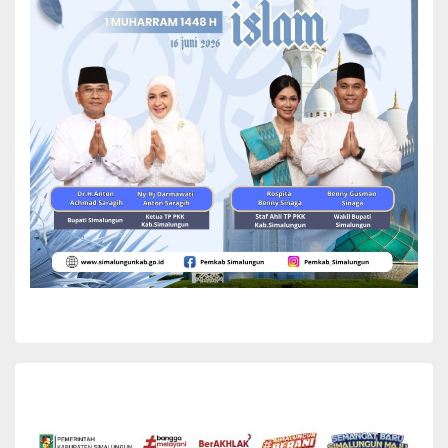
“Kami atas nama pemerintah dan masyarakat sangat menyambut
dengan baik kehadiran bapak Panglima Kodam I/BB di bumi
Habonaron Do Bona,”ucap Bupati dalam sambutan nya.
Selanjutnya, Bupati Simalungun menjelaskan tofografi Kabupaten
Simalungun secara singkat. Bupati menyampaikan bawah
masyarakat Simalungun hampir 70 % mata pencaharian dari hasil
pertanian dan Kabupaten Simalungun terdiri dari 32 Kecamatan,
386 Nagori dan 27 Kelurahan.
“Selama ini Pemkab Simalungun di bawah kepemimpinan kami
sudah menjalin kerjasama yang baik dan bersinergi bersama
Forkopimda dalam segala hal untuk membangun Kabupaten
Simalungun,”kata Bupati.
Bupati berharap kehadiran Pangdam I/BB membawa berkah dan
kemajuan bagi Kabupaten Simalungun. “Selamat datang kepada
bapak Pangdam 1/ Bukit Barisan dan selamat bertugas di
Sumatera Utara,”pangkas Bupati.