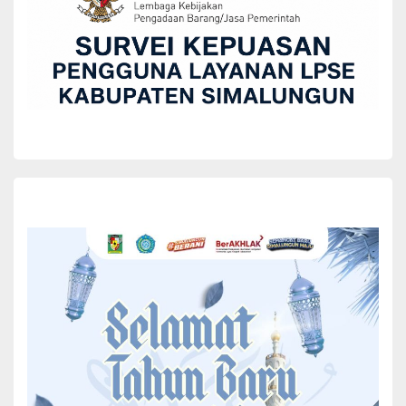
BERITA
Bupati Simalungun Sambut Baik Kehadiran
Pangdam I/BB di Bumi Habonaron Do Bona
Yuni Rafidhah
December 11, 2024
Bupati Simalungun Radiapoh Hasiholan Sinaga SH MH menyambut
dengan baik dan penuh dengan kekeluargaan kehadiran Pangdam
I/BB Mayjen TNI Rio Ferdianto dan Ny Galuh Rio Ferdianto saat tiba
di bumi Habonaron Do Bona.
Hal tersebut terlihat saat Bupati menghadiri acara Ramah Tama
Panglima Kodam I/BB di aula Makorem 022/PT Jln Asahan
Kecamatan Siantar, Simalungun, Sumut, Selasa malam
(10/12/2024).
Bupati Simalungun Sambut Baik Kehadiran Pangdam I/BB
di Bumi Habonaron Do Bona