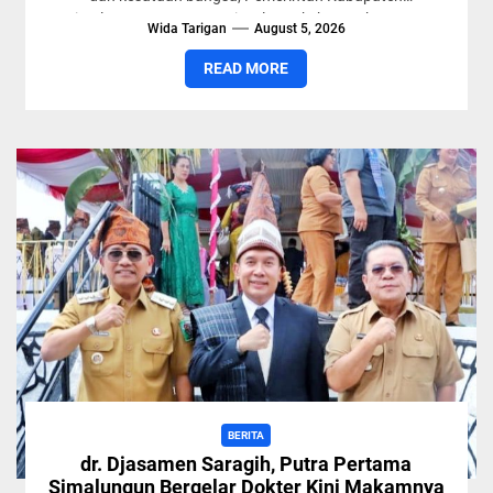
Simalungun secara resmi melepas keberangkatan 38
Wida Tarigan
August 5, 2026
anggota Gerakan Pramuka...
READ MORE
BERITA
dr. Djasamen Saragih, Putra Pertama
Simalungun Bergelar Dokter Kini Makamnya