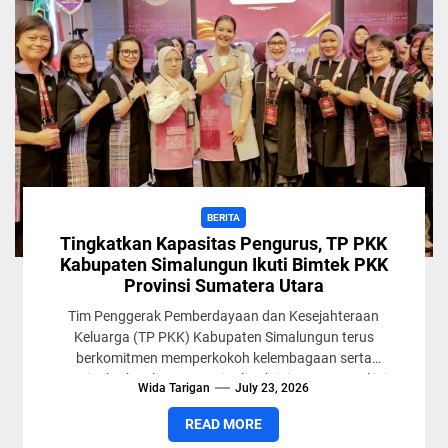
BERITA
Tingkatkan Kapasitas Pengurus, TP PKK
Kabupaten Simalungun Ikuti Bimtek PKK
Provinsi Sumatera Utara
Tim Penggerak Pemberdayaan dan Kesejahteraan
Keluarga (TP PKK) Kabupaten Simalungun terus
berkomitmen memperkokoh kelembagaan serta
meningkatkan kompetensi seluruh jajarannya. Hal ini
Wida Tarigan
July 23, 2026
ditandai dengan keikutsertaan TP...
READ MORE