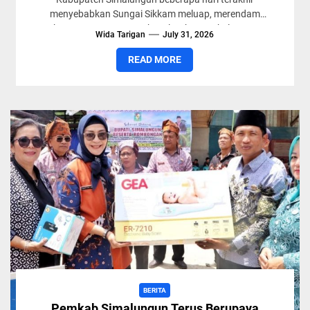
menyebabkan Sungai Sikkam meluap, merendam
kawasan Pasar Bawah, Kelurahan Serbelawan,
Wida Tarigan
July 31, 2026
Kecamatan Dolok Batu...
READ MORE
BERITA
Pemkab Simalungun Terus Berupaya