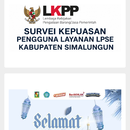
Riki juga menyampaikan, atas nama keluarga meminta maaf
kepada Bupati Simalungun dan juga masyarakat Kabupaten
Simalungun. “Mungkin ada kata kata atau perbuatan salah
almarhum adik saya selama bekerja disana, kami mengucapkan
mohon maaf atas kesalahan dan kekhilafan adik kami ini,”ucapnya.
(*)