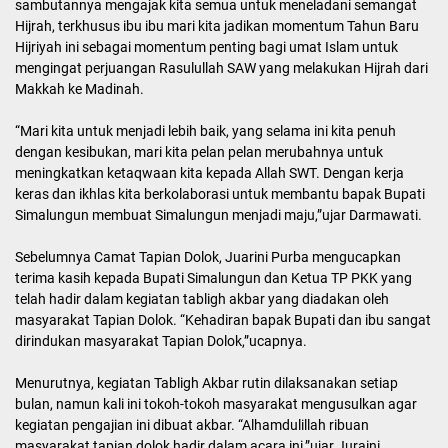
sambutannya mengajak kita semua untuk meneladani semangat
Hijrah, terkhusus ibu ibu mari kita jadikan momentum Tahun Baru
Hijriyah ini sebagai momentum penting bagi umat Islam untuk
mengingat perjuangan Rasulullah SAW yang melakukan Hijrah dari
Makkah ke Madinah.
“Mari kita untuk menjadi lebih baik, yang selama ini kita penuh
dengan kesibukan, mari kita pelan pelan merubahnya untuk
meningkatkan ketaqwaan kita kepada Allah SWT. Dengan kerja
keras dan ikhlas kita berkolaborasi untuk membantu bapak Bupati
Simalungun membuat Simalungun menjadi maju,”ujar Darmawati.
Sebelumnya Camat Tapian Dolok, Juarini Purba mengucapkan
terima kasih kepada Bupati Simalungun dan Ketua TP PKK yang
telah hadir dalam kegiatan tabligh akbar yang diadakan oleh
masyarakat Tapian Dolok. “Kehadiran bapak Bupati dan ibu sangat
dirindukan masyarakat Tapian Dolok,”ucapnya.
Menurutnya, kegiatan Tabligh Akbar rutin dilaksanakan setiap
bulan, namun kali ini tokoh-tokoh masyarakat mengusulkan agar
kegiatan pengajian ini dibuat akbar. “Alhamdulillah ribuan
masyarakat tapian dolok hadir dalam acara ini,”ujar Juraini.