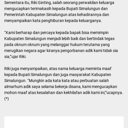
Bupati mengatakan, sosok pengorbanan dan perjuangan
almarhum untuk bangsa ini diharapkan bisa menjadi teladan dan
contoh bagi kita semua yang di tinggalkan.
Untuk itu kepada keluarga yang ditinggalkan, Bupati
menyampaikan untuk tetap sabar serta mengikhlaskan kepergian
almarhum. “Saya yakin semua keluarga pasti kuat dan tetaplah
berserah kepada Tuhan Yang Maha Kuasa,”ujar Bupati.
Sementara itu, Riki Ginting, salah seorang perwakilan keluarga
mengucapkan terimakasih kepada Bupati Simalungun dan
Pemerintah Kabupaten Simalungun atas kehadirannya dan
menyampaikan kata penghiburan kepada keluarganya.
“Kami berharap dan percaya kepada bapak bisa memimpin
Kabupaten Simalungun menjadi lebih baik dan bertindak tegas
pada oknum oknum yang melanggar hukum terutama yang
merugikan negara agar kiranya pengorbanan adik kami tidak sia
sia,”ujar Riki.