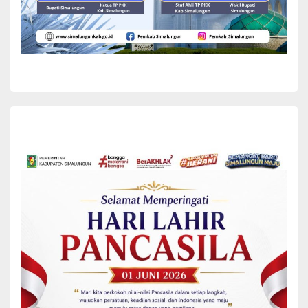
dan berharap kehadiran mereka dapat memperkuat hubungan
antardaerah serta menjadi momentum bertukar pengalaman
dalam memajukan sektor pertanian, perikanan, dan pembangunan
pedesaan.
Sementara itu, Bupati Simalungun, Dr. H. Anton Achmad Saragih,
menyampaikan apresiasi dan terima kasih atas sambutan hangat
yang diberikan Pemerintah Provinsi Gorontalo dan masyarakat
Gorontalo.
Penyambutan adat Mototilolo merupakan kehormatan yang
sangat berarti dan menjadi simbol kuatnya nilai persaudaraan
serta penghormatan terhadap tamu yang dijunjung tinggi oleh
masyarakat Gorontalo.
“Kehadiran kami di Provinsi Gorontalo untuk mengikuti Pekan
Nasional Petani Nelayan XVII Tahun 2026 menjadi momentum
penting dalam memperkuat sinergi antardaerah, khususnya dalam
pengembangan sektor pertanian dan perikanan guna
meningkatkan kesejahteraan masyarakat,” ujar Anton.