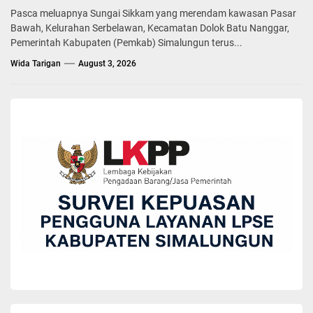
Pasca meluapnya Sungai Sikkam yang merendam kawasan Pasar
Bawah, Kelurahan Serbelawan, Kecamatan Dolok Batu Nanggar,
Pemerintah Kabupaten (Pemkab) Simalungun terus...
Wida Tarigan
August 3, 2026
BERITA
Hadiri PENAS Petani Nelayan XVII Tahun
2026, Bupati Simalungun Disambut Gubernur
Gorontalo
Wida Tarigan
June 22, 2026
Kedatangan Bupati Simalungun, Dr. H. Anton Achmad Saragih,
beserta rombongan di Provinsi Gorontalo mendapat sambutan
langsung dari Gubernur Gorontalo, Dr. Ir. Gusnar Ismail, M.M, di
Bandar Udara Djalaluddin Gorontalo, Jumat (19/6/2026).