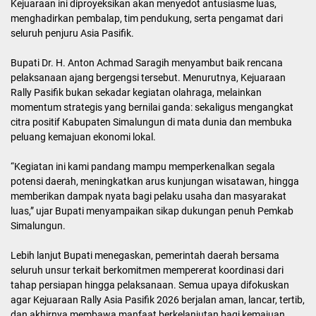
Kejuaraan ini diproyeksikan akan menyedot antusiasme luas,
menghadirkan pembalap, tim pendukung, serta pengamat dari
seluruh penjuru Asia Pasifik.
Bupati Dr. H. Anton Achmad Saragih menyambut baik rencana
pelaksanaan ajang bergengsi tersebut. Menurutnya, Kejuaraan
Rally Pasifik bukan sekadar kegiatan olahraga, melainkan
momentum strategis yang bernilai ganda: sekaligus mengangkat
citra positif Kabupaten Simalungun di mata dunia dan membuka
peluang kemajuan ekonomi lokal.
“Kegiatan ini kami pandang mampu memperkenalkan segala
potensi daerah, meningkatkan arus kunjungan wisatawan, hingga
memberikan dampak nyata bagi pelaku usaha dan masyarakat
luas,” ujar Bupati menyampaikan sikap dukungan penuh Pemkab
Simalungun.
Lebih lanjut Bupati menegaskan, pemerintah daerah bersama
seluruh unsur terkait berkomitmen mempererat koordinasi dari
tahap persiapan hingga pelaksanaan. Semua upaya difokuskan
agar Kejuaraan Rally Asia Pasifik 2026 berjalan aman, lancar, tertib,
dan akhirnya membawa manfaat berkelanjutan bagi kemajuan