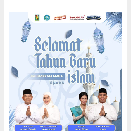
Kehadiran Bupati Simalungun di Gorontalo dalam rangka mengikuti
Pekan Nasional (PENAS) Petani Nelayan XVII Tahun 2026 yang
berlangsung pada 20–25 Juni 2026.
Hadiri PENAS Petani Nelayan XVII Tahun 2026, Bupati
Simalungun Disambut Gubernur Gorontalo
Setibanya di Gorontalo, Bupati Simalungun mengikuti prosesi
penyambutan kebesaran adat Gorontalo “Mototilolo”, sebuah
tradisi penghormatan kepada tamu kehormatan yang telah
diterima oleh masyarakat Duluwo Limo Lo Pohalaa dan
memperoleh restu memasuki wilayah Provinsi Gorontalo.
Suasana penyambutan berlangsung khidmat dan penuh rasa
kekeluargaan, mencerminkan nilai-nilai budaya, persaudaraan, dan
keramahan masyarakat Gorontalo.
Gubernur Gorontalo, Dr. Ir. Gusnar Ismail, M.M, menyampaikan
selamat datang kepada Bupati Simalungun beserta rombongan