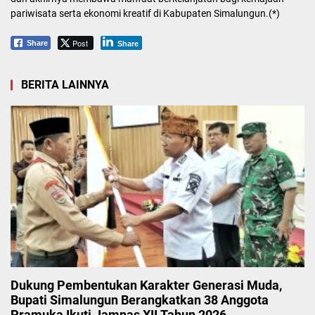
pariwisata serta ekonomi kreatif di Kabupaten Simalungun.(*)
Post
Share
Share
BERITA LAINNYA
Dukung Pembentukan Karakter Generasi Muda,
Bupati Simalungun Berangkatkan 38 Anggota
Pramuka Ikuti Jamnas XII Tahun 2026