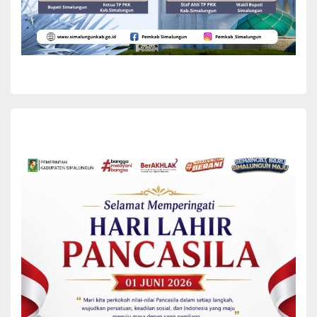
Dalam sambutannya, Sekda menyampaikan rasa terima kasih yang
mendalam kepada pimpinan dan seluruh anggota DPRD atas kerja
sama yang telah terjalin, serta atas saran, tanggapan, dan koreksi
yang disampaikan selama proses pembahasan. Ia berharap
keharmonisan dan kemitraan antar seluruh pemangku kepentingan
di Kabupaten Simalungun dapat terus terjalin dan semakin erat di
masa mendatang.
“Melalui momen ini, diharapkan tercipta sinergi yang kuat antara
unsur eksekutif sebagai pelaksana pemerintahan dan DPRD yang
menjalankan fungsi pengawasan, demi mewujudkan kemajuan
daerah,” ujarnya.
Sekda menambahkan bahwa catatan dan rekomendasi yang
disampaikan merupakan wujud nyata dari mekanisme
pengawasan dan keseimbangan kekuasaan yang saling
melengkapi. Rekomendasi tersebut diharapkan dapat menjadi
arahan untuk menciptakan pemerintahan yang bersih,
bertanggung jawab, akuntabel, serta mampu menjawab kebutuhan
masyarakat secara efektif dan efisien sesuai prinsip tata kelola
pemerintahan yang baik.