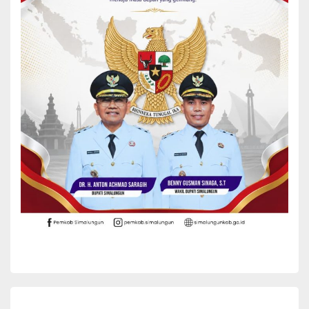
Pemerintah daerah juga menegaskan komitmennya untuk terus
mengidentifikasi berbagai isu strategis dan permasalahan yang
berkembang di masyarakat, kemudian merumuskannya menjadi
kebijakan dan strategi yang terencana dalam perencanaan
pembangunan daerah.
Selanjutnya, Sekda juga menyampaikan apresiasi kepada Forum
Koordinasi Pimpinan Daerah, pihak swasta, seluruh jajaran
pemerintahan, dan masyarakat luas atas dukungan dan kontribusi
yang telah diberikan sepanjang tahun sebelumnya. Berkat kerja
sama tersebut, terlihat adanya perbaikan dan peningkatan di
berbagai sektor pembangunan.
Rekomendasi yang telah disepakati ini akan menjadi bahan
evaluasi dan masukan berharga bagi seluruh jajaran pemerintahan
untuk meningkatkan kinerja di masa yang akan datang.
Pemerintah Kabupaten Simalungun juga berharap terus
mendapatkan dukungan penuh dari masyarakat dalam
menjalankan roda pemerintahan dan pembangunan.