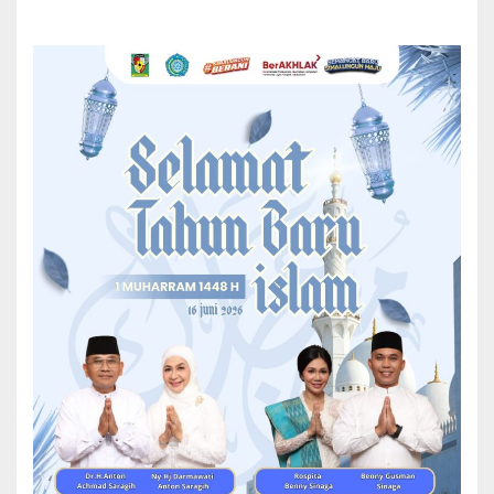
DPRD Simalungun Sampaikan Rekomendasi Terhadap
LKPj Bupati Simalungun Tahun 2025
Rapat yang berlangsung di gedung DPRD Sidang dipimpin oleh
Wakil Ketua DPRD Simalungun, Samrin S. Girsang, didampingi oleh
Wakil-wakil Ketua lainnya, yaitu Bona Uli Rajagukguk dan Jefra
Hasudungan Manurung, serta dihadiri oleh segenap anggota
dewan.
Turut hadir mewakili unsur eksekutif adalah Sekretaris Daerah
Kabupaten Simalungun, Mixnon Andreas Simamora, beserta
jajaran pimpinan perangkat daerah dan para camat se-Kabupaten
Simalungun.
Sidang dibuka dengan penyampaian laporan dan rekomendasi dari
Pansus, yang dibacakan oleh juru bicara panitia, Junita Veronica
Munthe. Selanjutnya, dibacakan sambutan tertulis dari Bupati
Simalungun, H. Anton Ahmad Saragih, yang disampaikan langsung
oleh Sekda Mixnon Andreas Simamora.