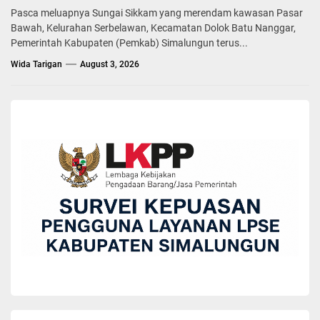
Pasca meluapnya Sungai Sikkam yang merendam kawasan Pasar
Bawah, Kelurahan Serbelawan, Kecamatan Dolok Batu Nanggar,
Pemerintah Kabupaten (Pemkab) Simalungun terus...
Wida Tarigan
August 3, 2026
BERITA
DPRD Simalungun Sampaikan Rekomendasi
Terhadap LKPj Bupati Simalungun Tahun 2025
Wida Tarigan
June 10, 2026
DPRD Simalungun menggelar Sidang Paripurna dengan agenda
penyampaian laporan hasil pembahasan Panitia Khusus (Pansus)
terkait Laporan Keterangan Pertanggungjawaban (LKPj) Bupati
Simalungun Tahun 2025, Pamatang Raya, Sumatera Utara, Selasa
(9/6/2026).