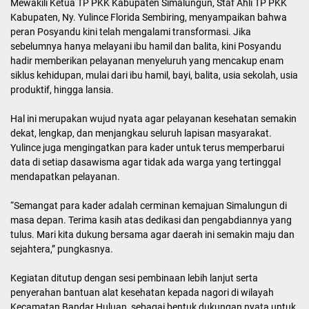
Mewakili Ketua TP PKK Kabupaten Simalungun, Staf Ahli TP PKK
Kabupaten, Ny. Yulince Florida Sembiring, menyampaikan bahwa
peran Posyandu kini telah mengalami transformasi. Jika
sebelumnya hanya melayani ibu hamil dan balita, kini Posyandu
hadir memberikan pelayanan menyeluruh yang mencakup enam
siklus kehidupan, mulai dari ibu hamil, bayi, balita, usia sekolah, usia
produktif, hingga lansia.
Hal ini merupakan wujud nyata agar pelayanan kesehatan semakin
dekat, lengkap, dan menjangkau seluruh lapisan masyarakat.
Yulince juga mengingatkan para kader untuk terus memperbarui
data di setiap dasawisma agar tidak ada warga yang tertinggal
mendapatkan pelayanan.
“Semangat para kader adalah cerminan kemajuan Simalungun di
masa depan. Terima kasih atas dedikasi dan pengabdiannya yang
tulus. Mari kita dukung bersama agar daerah ini semakin maju dan
sejahtera,” pungkasnya.
Kegiatan ditutup dengan sesi pembinaan lebih lanjut serta
penyerahan bantuan alat kesehatan kepada nagori di wilayah
Kecamatan Bandar Huluan, sebagai bentuk dukungan nyata untuk