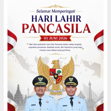
Bupati Simalungun.
Di hadapan Wakil Presiden, Parlindungan Manalu menyampaikan
bahwa Kabupaten Simalungun merupakan salah satu daerah
lumbung pangan nasional, namun masih menghadapi persoalan
serius terkait kondisi jaringan irigasi yang membutuhkan perhatian
pemerintah pusat.
“Kabupaten Simalungun merupakan salah satu lumbung pertanian,
namun kondisi irigasi kami sangat memprihatinkan. Kami telah
mengusulkan perbaikannya dan berharap mendapat dukungan
pemerintah pusat untuk percepatan pembangunan irigasi
tersebut,” ujar Parlindungan.
Menanggapi aspirasi tersebut, Wapres, Gibran langsung meminta
Kementerian Pertanian untuk menindaklanjuti usulan yang
disampaikan demi mendukung peningkatan produktivitas
pertanian di Kabupaten Simalungun.
Sementara itu, Bupati Simalungun, Dr. H. Anton Achmad Saragih,
menyampaikan terima kasih dan apresiasi atas perhatian