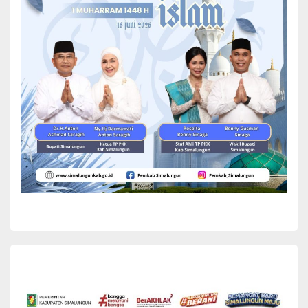
jajaran anggota DPR RI, Gubernur Gorontalo, Gusnar Ismail, serta
para gubernur, bupati dan wali kota dari berbagai daerah di
Indonesia.
Dalam sambutannya, Wakil Presiden, Gibran Rakabuming Raka
menegaskan bahwa kemandirian pangan menjadi salah satu
prioritas utama Pemerintah Republik Indonesia di bawah
kepemimpinan Presiden RI. Menurutnya, berbagai tantangan global
seperti dinamika geopolitik, perang dagang, dan perang tarif
menjadi alasan penting bagi Indonesia untuk memperkuat
ketahanan pangan nasional.
“Indonesia tidak boleh bergantung pada negara lain dalam
memenuhi kebutuhan pangan nasional. Ketahanan pangan harus
dibangun dari kekuatan sektor pertanian dan perikanan dalam
negeri,” tegas Wapres.
Di tengah sambutannya, Wakil Presiden mengundang sejumlah
petani untuk maju ke depan menyampaikan aspirasi secara
langsung. Salah satu yang mendapat kesempatan tersebut adalah
Ketua KTNA (Kelompok Tani Nelayan Andalan) Kabupaten
Simalungun, Parlindungan Manalu, yang didampingi langsung oleh