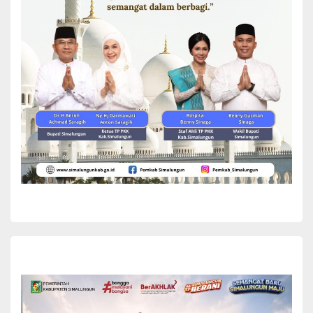
Kabupaten Simalungun terus berupaya meningkatkan
produktivitas melalui penguatan kelembagaan petani, penyediaan
sarana dan prasarana pertanian, serta pengembangan sumber
daya manusia di bidang pertanian dan perikanan.
Bupati Simalungun juga berharap seluruh peserta dan kontingen
Kabupaten Simalungun yang mengikuti PENAS XVII dapat
memanfaatkan kegiatan tersebut sebagai sarana bertukar
pengalaman, memperluas pengetahuan, serta membawa pulang
berbagai inovasi yang dapat diterapkan untuk meningkatkan
kesejahteraan petani dan nelayan di Kabupaten Simalungun.
“Melalui PENAS XVII ini, kita berharap semakin banyak ilmu,
teknologi, wawasan dan pengalaman yang dapat diterapkan di
daerah sehingga mampu memperkuat posisi Kabupaten
Simalungun sebagai salah satu lumbung pangan nasional,”
pungkas Bupati. (*)