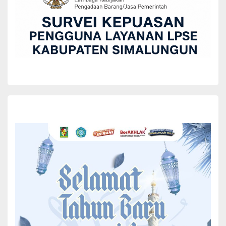
BERITA
PENAS XVII di Gorontalo, Bupati Simalungun:
Momen Strategis Bagi Petani dan Nelayan
Memperluas Wawasan.
Wida Tarigan
June 22, 2026
Bupati Simalungun, Dr. H. Anton Achmad Saragih, menghadiri
pembukaan Pekan Nasional (PENAS) Petani Nelayan XVII Tahun
2026 yang secara resmi dibuka oleh Wakil Presiden Republik
Indonesia (Wapres RI), Gibran Rakabuming Raka, di GOR David–
Tonny, Kecamatan Limboto, Kabupaten Gorontalo, Sabtu
(20/6/2026).
PENAS XVII di Gorontalo, Bupati Simalungun: Momen
Strategis Bagi Petani dan Nelayan Memperluas Wawasan
Kegiatan nasional yang mempertemukan ribuan petani dan
nelayan dari seluruh Indonesia tersebut turut dihadiri Menteri
Pertanian, Anggota DPR RI Dapil Gorontalo, Rachmad Gobel,