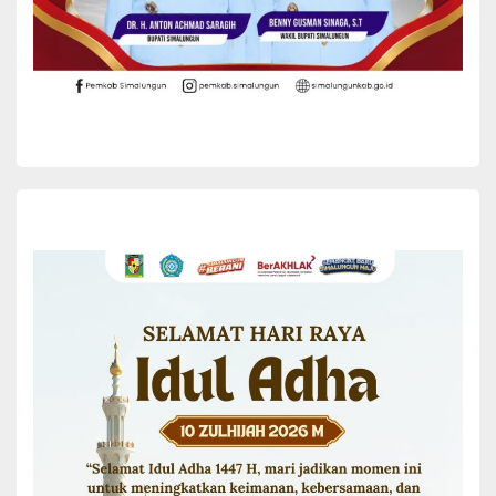
pemerintah pusat terhadap sektor pertanian serta dukungannya
terhadap program swasembada dan ketahanan pangan nasional.
Menurut Bupati Simalungun, PENAS XVII merupakan momentum
strategis bagi para petani dan nelayan untuk memperluas
wawasan, memperkuat jejaring, serta mengadopsi berbagai inovasi
dan teknologi pertanian modern guna meningkatkan produktivitas
dan kesejahteraan masyarakat.
Selain itu, Kabupaten Simalungun menjadi satu-satunya daerah
dari Provinsi Sumatera Utara yang menghadirkan Stand Pertanian
dan UMKM pada PENAS XVII Tahun 2026.
“Kehadiran Stand Pertanian dan UMKM Kabupaten Simalungun
menjadi bukti bahwa Kabupaten Simalungun merupakan salah
satu daerah lumbung pangan yang memiliki potensi besar di sektor
pertanian dan ekonomi kerakyatan,” ujar Bupati Anton.
Lebih lanjut, Bupati Anton menegaskan bahwa sektor pertanian
dan perikanan merupakan tulang punggung perekonomian
masyarakat Kabupaten Simalungun. Oleh karena itu, Pemerintah