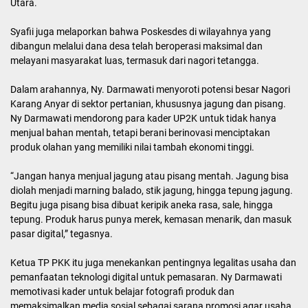
Utara.
Syafii juga melaporkan bahwa Poskesdes di wilayahnya yang
dibangun melalui dana desa telah beroperasi maksimal dan
melayani masyarakat luas, termasuk dari nagori tetangga.
Dalam arahannya, Ny. Darmawati menyoroti potensi besar Nagori
Karang Anyar di sektor pertanian, khususnya jagung dan pisang.
Ny Darmawati mendorong para kader UP2K untuk tidak hanya
menjual bahan mentah, tetapi berani berinovasi menciptakan
produk olahan yang memiliki nilai tambah ekonomi tinggi.
“Jangan hanya menjual jagung atau pisang mentah. Jagung bisa
diolah menjadi marning balado, stik jagung, hingga tepung jagung.
Begitu juga pisang bisa dibuat keripik aneka rasa, sale, hingga
tepung. Produk harus punya merek, kemasan menarik, dan masuk
pasar digital,” tegasnya.
Ketua TP PKK itu juga menekankan pentingnya legalitas usaha dan
pemanfaatan teknologi digital untuk pemasaran. Ny Darmawati
memotivasi kader untuk belajar fotografi produk dan
memaksimalkan media sosial sebagai sarana promosi agar usaha