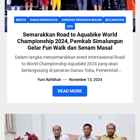
BERITA
DINAS PARIWISATA
GIRSANG SIPANGAN BOLON
KECAMATAN
OPD
Semarakkan Road to Aquabike World
Championship 2024, Pemkab Simalungun
Gelar Fun Walk dan Senam Masal
Dalam rangka menyemarakkan event internasional Road
to World Championship Aquabike 2024 yang akan
berlangssung di perairan Danau Toba, Pemerintah
Kabupaten (Pemkab) Simalungun melalui Dinas
Yuni Rafidhah
November 13, 2024
Kebudayaan,...
READ MORE