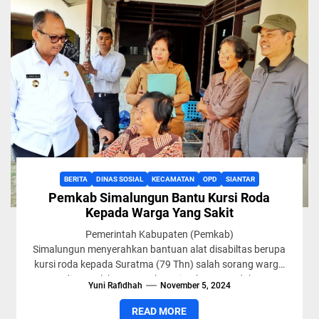
BERITA
DINAS SOSIAL
KECAMATAN
OPD
SIANTAR
Pemkab Simalungun Bantu Kursi Roda
Kepada Warga Yang Sakit
Pemerintah Kabupaten (Pemkab)
Simalungun menyerahkan bantuan alat disabiltas berupa
kursi roda kepada Suratma (79 Thn) salah sorang warga
di Kompleks Perumahan Simalungun Indah
Yuni Rafidhah
November 5, 2024
(SIP),Kecamatan Siantar, Simalungun,...
READ MORE