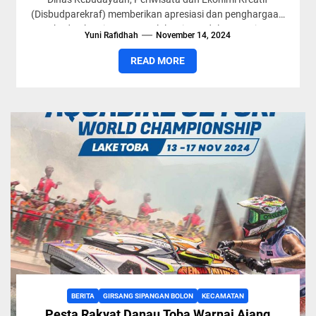
(Disbudparekraf) memberikan apresiasi dan penghargaan
terhadap komitmen pengelola wisata dalam menjaga
Yuni Rafidhah
November 14, 2024
serta mempromosikan destinasi-destinasi...
READ MORE
BERITA
GIRSANG SIPANGAN BOLON
KECAMATAN
Pesta Rakyat Danau Toba Warnai Ajang