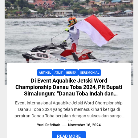
ARTIKEL
ATLIT
BERITA
SEREMONIAL
Di Event Aquabike Jetski Word
Championship Danau Toba 2024, Plt Bupati
Simalungun: “Danau Toba Indah dan
Nyaman Untuk Di Kunjungi”
Event internasional Aquabike Jetski Word Championship
Danau Toba 2024 yang telah memasuki hari ke tiga di
perairan Danau Toba berjalan dengan sukses dan sangat
menghibur...
Yuni Rafidhah
November 16, 2024
READ MORE