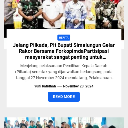
BERITA
Jelang Pilkada, Plt Bupati Simalungun Gelar
Rakor Bersama ForkopimdaPartisipasi
masyarakat sangat penting untuk
mewujudkan pemimpin yang amanah”
Menjelang pelaksanaan Pemilihan Kepala Daerah
(Pilkada) serentak yang dijadwalkan berlangsung pada
tanggal 27 November 2024 memdatang, Pelaksanaan
Tugas (Plt) Bupati Simalungun H Zonny Waldi menggelar...
Yuni Rafidhah
November 23, 2024
READ MORE