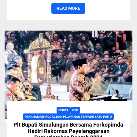
World Championship 2024...
READ MORE
BERITA
OPD
PENANAMAN MODAL DAN PELAYANAN TERPADU SATU PINTU
Plt Bupati Simalungun Bersama Forkopimda
Hadiri Rakornas Peyelenggaraan