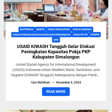
BAPPERIDA
BERITA
DINAS KESEHATAN
DINAS KOMINFO
DINAS PERUMAHAN DAN KAWASAN PEMUKIMAN
DINAS PUTR
DPMPN
OPD
USAID IUWASH Tangguh Gelar Diskusi
Peningkatan Kapasitas Pokja PKP
Kabupaten Simalungun
United Stated Agency for International Development
(USAID) Indonesia Urban Resilient Water, Sanitation, and
Hygiene (IUWASH Tangguh) bekerjasama dengan Pemkab
Simalungun melalui Pokja PKP (Kelompok Kerja...
Yuni Rafidhah
November 6, 2024
READ MORE