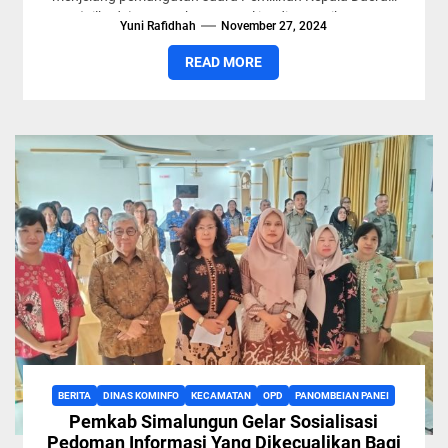
(Pilkada) Serentak 2024. Hal itu disampaikan...
Yuni Rafidhah
November 27, 2024
READ MORE
BERITA
DINAS KOMINFO
KECAMATAN
OPD
PANOMBEIAN PANEI
Pemkab Simalungun Gelar Sosialisasi
Pedoman Informasi Yang Dikecualikan Bagi