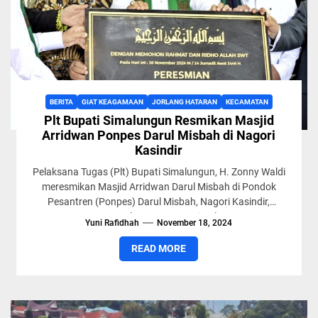
BERITA
GIAT KEAGAMAAN
JORLANG HATARAN
KECAMATAN
Plt Bupati Simalungun Resmikan Masjid
Arridwan Ponpes Darul Misbah di Nagori
Kasindir
Pelaksana Tugas (Plt) Bupati Simalungun, H. Zonny Waldi
meresmikan Masjid Arridwan Darul Misbah di Pondok
Pesantren (Ponpes) Darul Misbah, Nagori Kasindir,
Kecamatan Jorlang Hataran, Simalungun,...
Yuni Rafidhah
November 18, 2024
READ MORE