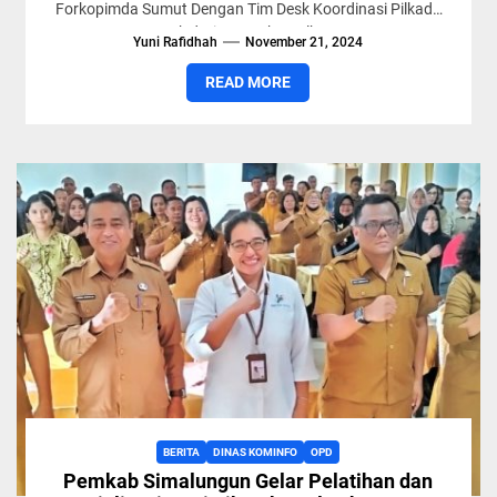
Forkopimda Sumut Dengan Tim Desk Koordinasi Pilkada
Serentak dari Kemenko Polkam RI...
Yuni Rafidhah
November 21, 2024
READ MORE
BERITA
DINAS KOMINFO
OPD
Pemkab Simalungun Gelar Pelatihan dan