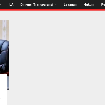
ILA
Dimensi Transparansi
Layanan
Hukum
P
a