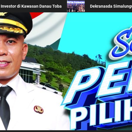
da Simalungun Promosikan Wastra Khas Daerah di Acara BTN Indones
Kabupaten Simalung