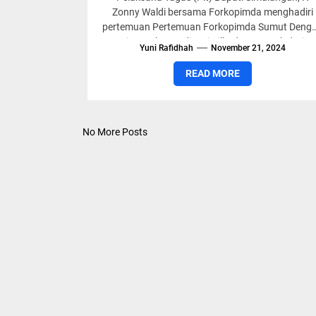
Secara Virtual
Zonny Waldi bersama Forkopimda menghadiri
pertemuan Pertemuan Forkopimda Sumut Deng
Tim Desk Koordinasi Pilkada Serentak dari
Yuni Rafidhah
November 21, 2024
Kemenko Polkam RI...
READ MORE
No More Posts