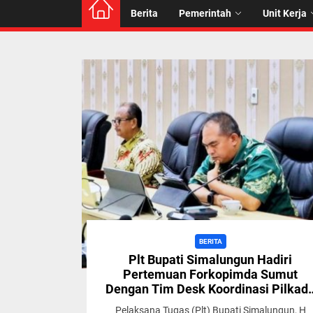
Berita
Pemerintah
Unit Kerja
BERITA
Plt Bupati Simalungun Hadiri
Pertemuan Forkopimda Sumut
Dengan Tim Desk Koordinasi Pilkad
Serentak Dari Kemenko Polkam RI
Pelaksana Tugas (Plt) Bupati Simalungun, H