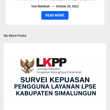
Gagal Ginjal Akut Progresif Atipikal Pada Anak
Yuni Rafidhah
October 20, 2022
(GgGAPA)...
READ MORE
No More Posts