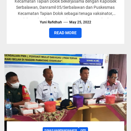
Kecamatan Tapian Dolok bekerjasama dengan Kapolsek
Serbalawan, Danramil 05/Serbalawan dan Puskesmas
Kecamatan Tapian Dolok sebagai tenaga vaksinator,
melaksanakan kegiatan vaksinasi Covid 19 terhadap
Yuni Rafidhah
May 25, 2022
masyarakat, dipusatkan...
READ MORE
DINAS HANPANGNAKER
OPD