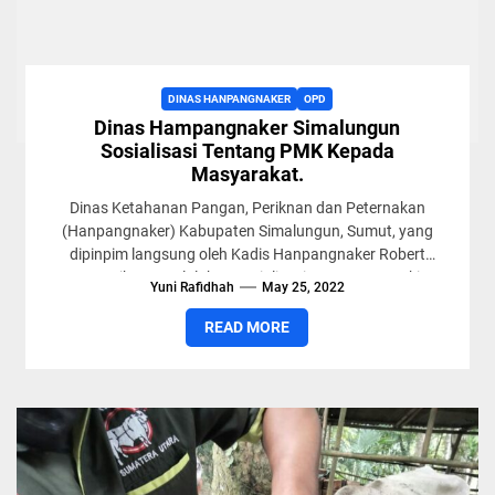
DINAS HANPANGNAKER
OPD
Dinas Hampangnaker Simalungun
Sosialisasi Tentang PMK Kepada
Masyarakat.
Dinas Ketahanan Pangan, Periknan dan Peternakan
(Hanpangnaker) Kabupaten Simalungun, Sumut, yang
dipinpim langsung oleh Kadis Hanpangnaker Robert
Pangaribuan melalukan sosialisasi tentang penyakir
Yuni Rafidhah
May 25, 2022
mulut dan kuku...
READ MORE