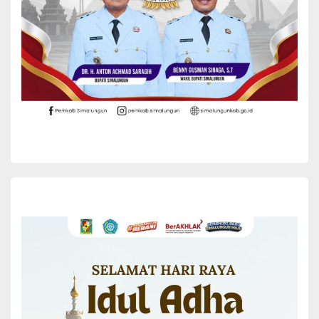
PD Agro Madear Belajar ke PUD Pasar Medan Tentang
Sistem Penerapan Pasar
“Jadi dari kawasan Pulau Jawa seperti buah naga dan lainnya
sudah ada karena di Pasar Induk Lau Cih ini ada sentra grosir,
eceran dan ke depan akan dibangun cold stroge untuk
menstabilkan harga,” sebutnya.
Dari sisi pendirian, sambung Ismail, PD Pasar Medan seluruhnya
diawali dari Pemko Medan dengan berpedoman aturan kepada
Badan Pengawas yang berada di bawah Sekda. “Peran legislatif
juga dibutuhkan untuk penerapan berbagai aturan,”urainya.