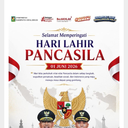
Pasar,”jelas Axel.
Menurut Axel, PD Agro Madear masih dalam tahapan proses untuk
bagaimana membangun sebuah pasar induk untuk menampung
hasil komoditi para petani yang ada di wilayah Simalungun. “Jadi,
kami hadir di PUD Pasar untuk belajar sistem dan aturan terkait
pendirian pasar karena merupakan barometer utama di Sumatera
Utara,”sebutnya.
Sementara itu, Dirops PUD Pasar Medan Ismail Pardede
menjelaskan pihaknya membawahi Pasar Induk Lau Cih di Medan
Tuntungan. Dimana Pasar Induk Lau Cih merupakan sentra utama
penopang PUD Pasar Medan selain Pusat Pasar Medan dan pasar
lainya.
Lebih lanjut Ismail menjelaskan bahwa Pasar induk Lau Cih
merupakan pusat utama penjualan buah, sayur mayur dan rempah
yang berasal dari wilayah Tanah Karo, Tarutung, hingga pulau
Jawa untuk dijual ke seluruh wilayah pasar di Medan. Sebelum
dibangun, pedagang di Pasar Induk Lau Cih merupakan
perpindahan dari kawasan Jalan Seram, Medan.