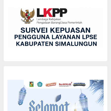
BERITA
PD AGRO MADEAR
PD Agro Madear Belajar ke PUD Pasar Medan
Tentang Sistem Penerapan Pasar
Yuni Rafidhah
May 25, 2022
J
ajaran Direksi Perusahaan Umum Daerah (PUD) Pasar
Kota Medan menerima kunjungan Direksi PD Agro
Madear Simalungun, Rabu (24/5/2022). Kedatangan
rombongan PD Agro Madear disambut oleh Dirut PUD
Pasar Medan Suwarno didampingi Dirops Ismail
Pardede, Dirkeu/Adm Fernando Napitupulu, dan Dirbang/SDM
Imam Abdul Hadi.
Rombongan PD Agro Madear Simalungun dipimpin langsung oleh
Direktur Umum dan Pemasaran Axel Sudi Jaya Saragih didampingi
Analis Kebijakan Perekonomian Bagian Perekonomian Sekretariat
Kabupaten Simalungun Dra. Masta Saragih dan Staf Bagian
Perekonomian Erni Kiki Marietta Purba. Kehadiran PD Agro Madear