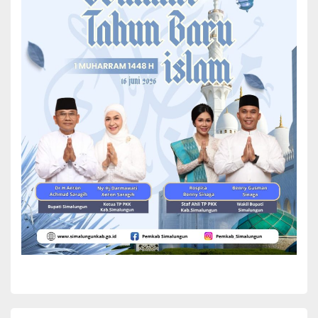
ke PUD Pasar Medan untuk belajar sistem penerapan pasar agar
dapat diterapkan di Simalungun
Dirut PUD Pasar Medan Suwarno menyampaikan selamat datang
dan terima kasih atas kunjungan dari PD Agro Madear Simalungun.
“Semoga saling berbagi pengetahuan tentang pengelolaan pasar
ini dapat menumbuhkan kolaborasi antar-instansi dan antar-
daerah,”kata Swarno.
Sementara itu, Axel menjelaskan terkait dengan kehadirannya ke
PUD Pasar Medan. Axel mengatakan bahwa kehadiran pihaknya
untuk belajar tentang sistem penerapan pasar dan sistem
pembentukan awal pendirian perusahaan daerah untuk bisa
diterapkan di Simalungun. “Karena PD Agro Madear ini masih baru
di bawah kepemimpinan Bupati Simalungun Bapak Radiapoh
Hasiolan Sinaga,”ucapnya.
Kemudian, Axel menyampaikan bahwa, Kabupaten Simalungun
saat ini sedang melakukan tahapan pembangunan pasar yang
salah satunya pasar induk di kawasan Simalungun. “Sebagai
badan pengawas, kami perlu belajar di Medan dalam hal ini PUD