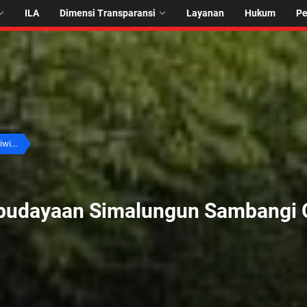
ILA
Dimensi Transparansi
Layanan
Hukum
P
wi...
ebudayaan Simalungun Sambangi 