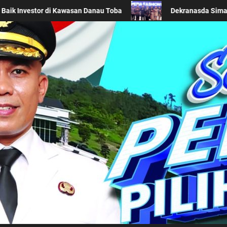
has Daerah di Acara BTN Indonesia Fashion Week 2026
Kabupaten Simalung