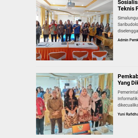
Sosiali
Teknis 
Simalungun
Saribudol
diselengga
Admin Pem
Pemkab 
Yang Di
Pemerinta
Informatik
dikecualik
Yuni Rafidh