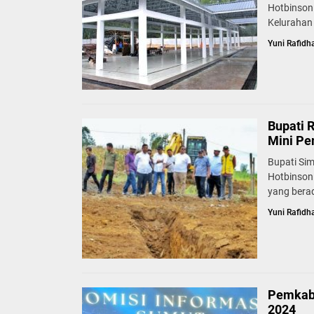
Hotbinson
Kelurahan 
Yuni Rafidh
Bupati 
Mini Pe
Bupati Si
Hotbinson
yang berad
Yuni Rafidh
Pemkab 
2024