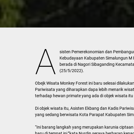
A
sisten Pemerekonomian dan Pembangun
Kebudayaan Kabupaten Simalungun M F
berada di Nagori Sibaganding Kecamat
(25/5/2022).
Obejk Wisata Monkey Forest ini baru selesai dilaku
Pariwisata yang diharapkan dapa lebih menarik wis
terhadap hewan primate yang ada di objek wisata itu
Di objek wisata itu, Asisten Ekbang dan Kadis Pari
yang sedang berwisata Kota Parapat Kabupaten Sim
“Ini barang langkah yang merupakan karunia cipt
baru di tempat ini,”kata Nurdin seraya berharap ke