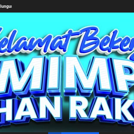
Keseriusan Pemkab Simalungun bersama Kemendagri Kawal Investasi
un