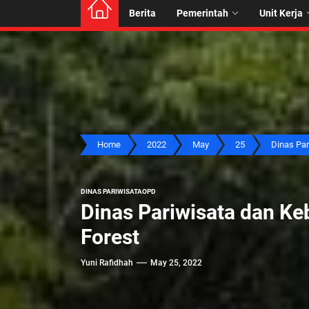
Berita
Pemerintah
Unit Kerja
Home
2022
May
25
Dinas Pari
DINAS PARIWISATA
OPD
Dinas Pariwisata dan K
Forest
Yuni Rafidhah
May 25, 2022