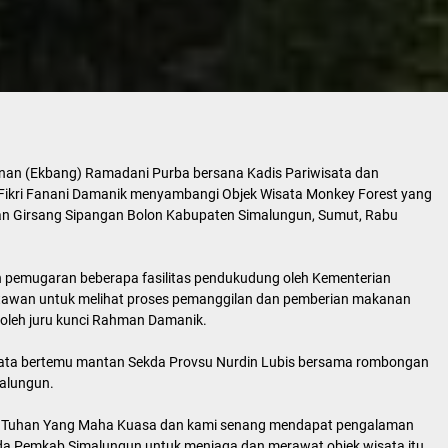
an (Ekbang) Ramadani Purba bersana Kadis Pariwisata dan
ikri Fanani Damanik menyambangi Objek Wisata Monkey Forest yang
an Girsang Sipangan Bolon Kabupaten Simalungun, Sumut, Rabu
kan pemugaran beberapa fasilitas pendukudung oleh Kementerian
atawan untuk melihat proses pemanggilan dan pemberian makanan
 oleh juru kunci Rahman Damanik.
wisata bertemu mantan Sekda Provsu Nurdin Lubis bersama rombongan
alungun.
aan Tuhan Yang Maha Kuasa dan kami senang mendapat pengalaman
pada Pemkab Simalungun untuk menjaga dan merawat objek wisata itu.