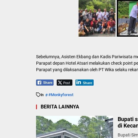
Sebelumnya, Asisten Ekbang dan Kadis Pariwisata me
Parapat depan Hotel Atsari melakukan check point pe
Parapat yang dilaksanakan oleh PT Wika selaku rek
Post
Share
Share
#monkyforest
In
BERITA LAINNYA
Bupati 
di Keca
Bupati Si