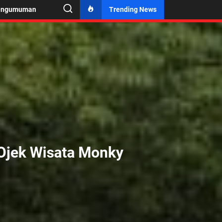
engumuman
Trending News
Ojek Wisata Monky