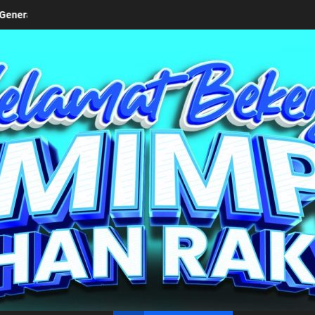
ahun 2026
dr. Djasamen Saragih, Putra Pertama Simalu
un