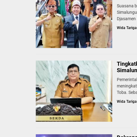
Suasana b
Simalungu
Djasamen S
Wida Tariga
Tingkat
Simalun
Pemerinta
meningkat
Toba. Seb
Wida Tariga