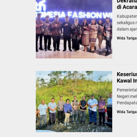
Dekrana
di Acar
Kabupaten
sekaligus
dalam ajan
Wida Tariga
Keseriu
Kawal I
Pemerinta
Negeri mel
Pendapata
Wida Tariga