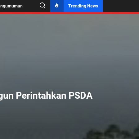
engumuman
Trending News
ngun Perintahkan PSDA