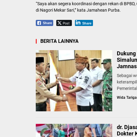
“Saya akan segera koordinasi dengan rekan di BPBD, 
di Nagori Mekar Sari,” kata Jamahean Purba.
Post
Share
Share
BERITA LAINNYA
Dukung 
Simalun
Jamnas 
Sebagai w
keterampi
Pemerinta
Wida Tariga
dr. Dja
Dokter 