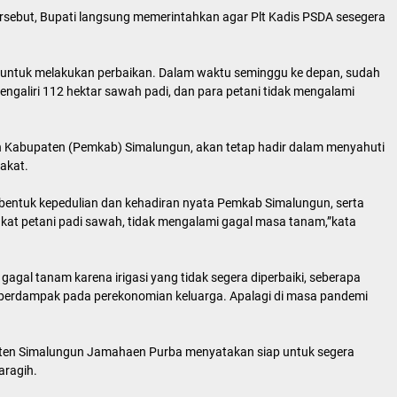
 tersebut, Bupati langsung memerintahkan agar Plt Kadis PSDA sesegera
 untuk melakukan perbaikan. Dalam waktu seminggu ke depan, sudah
 mengaliri 112 hektar sawah padi, dan para petani tidak mengalami
Kabupaten (Pemkab) Simalungun, akan tetap hadir dalam menyahuti
akat.
n bentuk kepedulian dan kehadiran nyata Pemkab Simalungun, serta
kat petani padi sawah, tidak mengalami gagal masa tanam,”kata
agal tanam karena irigasi yang tidak segera diperbaiki, seberapa
t berdampak pada perekonomian keluarga. Apalagi di masa pandemi
upaten Simalungun Jamahaen Purba menyatakan siap untuk segera
aragih.