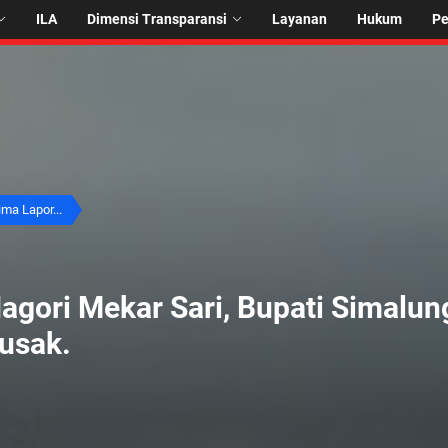
ILA
Dimensi Transparansi
Layanan
Hukum
P
ima Lapor...
agori Mekar Sari, Bupati Simalu
Rusak.