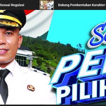
ati Simalungun Berangkatkan 38 Anggota Pramuka Ikuti Jamnas XII T
Kabupaten Simalung