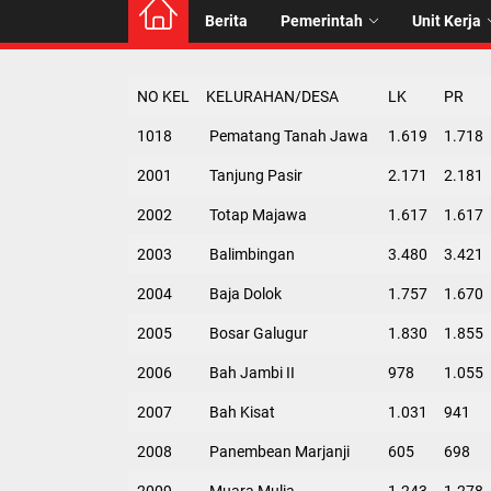
Berita
Pemerintah
Unit Kerja
NO KEL
KELURAHAN/DESA
LK
PR
1018
Pematang Tanah Jawa
1.619
1.718
2001
Tanjung Pasir
2.171
2.181
2002
Totap Majawa
1.617
1.617
2003
Balimbingan
3.480
3.421
2004
Baja Dolok
1.757
1.670
2005
Bosar Galugur
1.830
1.855
2006
Bah Jambi II
978
1.055
2007
Bah Kisat
1.031
941
2008
Panembean Marjanji
605
698