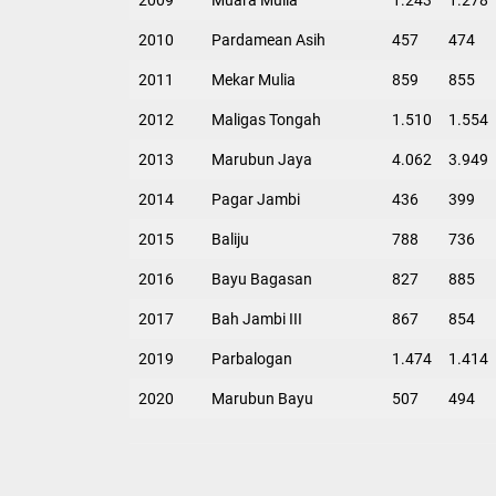
2009
Muara Mulia
1.243
1.278
2010
Pardamean Asih
457
474
2011
Mekar Mulia
859
855
2012
Maligas Tongah
1.510
1.554
2013
Marubun Jaya
4.062
3.949
2014
Pagar Jambi
436
399
2015
Baliju
788
736
2016
Bayu Bagasan
827
885
2017
Bah Jambi III
867
854
2019
Parbalogan
1.474
1.414
2020
Marubun Bayu
507
494