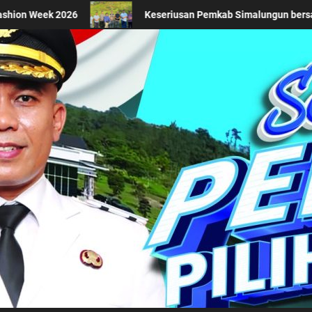
sama Kemendagri Kawal Investasi Cable Car Danau Toba Sesuai Regu
Kabupaten Simalung