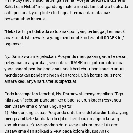
orang tua, dan anak-anak berkebutuhan khusus yang menjadi
binaan lokasi tersebut.
Erlina Srihawani Sinaga dalam sambutannya menyampaikan
apresiasi yang mendalam karena ini merupakan kali kedua Ny.
Darmawati hadir memberikan perhatian. Erlina melaporkan bahwa
saat ini RRABK membina sekitar 500 anak, dan pada kesempatan
tersebut hadir sebanyak 57 anak disabilitas untuk mengikuti
kegiatan.
“Kami berharap ke depannya semakin banyak perhatian dan
program pemerintah yang dapat membantu pengembangan
kreativitas serta karya anak-anak disabilitas agar mereka semakin
mandiri dan bermanfaat,” ujar Erlina.
Dalam arahannya, Ny. Darmawati menegaskan bahwa semangat
Hari Posyandu Nasional dengan tema “Posyandu Kuat, Indonesia
Sehat dan Hebat” mengandung makna mendalam bahwa tidak ada
satu pun anak yang boleh tertinggal, termasuk anak-anak
berkebutuhan khusus.
“Hebat artinya tidak ada satu anak pun yang tertinggal, termasuk