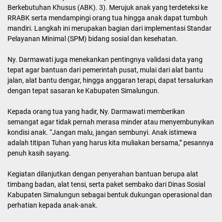
anak-anak istimewa kita yang membutuhkan terapi di RRABK ini,”
tegasnya.
Ny. Darmawati menjelaskan, Posyandu merupakan garda terdepan
pelayanan masyarakat, sementara RRABK menjadi rumah kedua
yang sangat penting bagi anak-anak berkebutuhan khusus untuk
mendapatkan pendampingan dan terapi. Oleh karena itu, sinergi
antara keduanya harus terus diperkuat.
Pada kesempatan tersebut, Ny. Darmawati menyampaikan “Tiga
Kilas ABK” sebagai panduan kerja bagi seluruh kader Posyandu
dan Dasawisma di Simalungun yaitu;
1). Mengunjungi setiap Posyandu untuk mendeteksi dini balita yang
mengalami keterlambatan berjalan, berbicara, maupun kurang
kontak mata. 2). Melaporkan data secara akurat melalui Form
Dasawisma dan aplikasi SIPKK pada kolom khusus Anak
Berkebutuhan Khusus (ABK). 3). Merujuk anak yang terdeteksi ke
RRABK serta mendampingi orang tua hingga anak dapat tumbuh
mandiri. Langkah ini merupakan bagian dari implementasi Standar
Pelayanan Minimal (SPM) bidang sosial dan kesehatan.