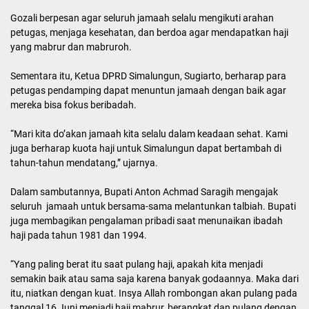
Gozali berpesan agar seluruh jamaah selalu mengikuti arahan
petugas, menjaga kesehatan, dan berdoa agar mendapatkan haji
yang mabrur dan mabruroh.
Sementara itu, Ketua DPRD Simalungun, Sugiarto, berharap para
petugas pendamping dapat menuntun jamaah dengan baik agar
mereka bisa fokus beribadah.
“Mari kita do’akan jamaah kita selalu dalam keadaan sehat. Kami
juga berharap kuota haji untuk Simalungun dapat bertambah di
tahun-tahun mendatang,” ujarnya.
Dalam sambutannya, Bupati Anton Achmad Saragih mengajak
seluruh jamaah untuk bersama-sama melantunkan talbiah. Bupati
juga membagikan pengalaman pribadi saat menunaikan ibadah
haji pada tahun 1981 dan 1994.
“Yang paling berat itu saat pulang haji, apakah kita menjadi
semakin baik atau sama saja karena banyak godaannya. Maka dari
itu, niatkan dengan kuat. Insya Allah rombongan akan pulang pada
tanggal 16 Juni menjadi haji mabrur, berangkat dan pulang dengan