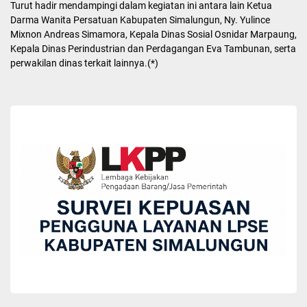
Ny. Darmawati juga menekankan pentingnya validasi data yang
tepat agar bantuan dari pemerintah pusat, mulai dari alat bantu
jalan, alat bantu dengar, hingga anggaran terapi, dapat tersalurkan
dengan tepat sasaran ke Kabupaten Simalungun.
Kepada orang tua yang hadir, Ny. Darmawati memberikan
semangat agar tidak pernah merasa minder atau menyembunyikan
kondisi anak. “Jangan malu, jangan sembunyi. Anak istimewa
adalah titipan Tuhan yang harus kita muliakan bersama,” pesannya
penuh kasih sayang.
Kegiatan dilanjutkan dengan penyerahan bantuan berupa alat
timbang badan, alat tensi, serta paket sembako dari Dinas Sosial
Kabupaten Simalungun sebagai bentuk dukungan operasional dan
perhatian kepada anak-anak.
Turut hadir mendampingi dalam kegiatan ini antara lain Ketua
Darma Wanita Persatuan Kabupaten Simalungun, Ny. Yulince
Mixnon Andreas Simamora, Kepala Dinas Sosial Osnidar Marpaung,
Kepala Dinas Perindustrian dan Perdagangan Eva Tambunan, serta
perwakilan dinas terkait lainnya.(*)