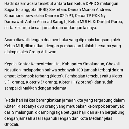
Hadir dalam acara tersebut antara lain Ketua DPRD Simalungun
Sugiarto, anggota DPRD, Sekretaris Daerah Mixnon Andreas
Simamora, perwakilan Danrem 022/PT, Ketua TP PKK Ny.
Darmawati Anton Achmad Saragih, Ketua MUI H. Ki Dardjat Purba,
serta keluarga besar jamaah dan undangan lainnya.
Acara diawali dengan doa pembuka yang dipimpin langsung oleh
Ketua MUI, dilanjutkan dengan pembacaan talbiah bersama yang
dipimpin oleh Group Al Ihwan.
Kepala Kantor Kementerian Haji Kabupaten Simalungun, Ghozali
Nasution, melaporkan bahwa sebanyak 100 jamaah terbagi dalam
empat kelompok terbang (kloter). Pembagian tersebut yaitu Kloter
3 (1 orang), Kloter 9 (7 orang), Kloter 11 (2 orang), dan sudah
sampai di Makkah dengan selamat.
“Pada hari ini kita berangkatkan jamaah kita yang tergabung dalam
Kloter 14 sebanyak 90 orang yang merupakan kelompok terbanyak
dari Simalungun, didampingi tiga petugas haji, dan akan bergabung
dengan jamaah asal Tapanuli Tengah dan Kota Medan,” jelas
Ghozali.