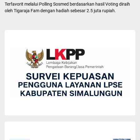
Labersa Fantasy Simalungun dengan hadiah 6.5 juta rupiah, Juara
2 diraih oleh Deviva Indah dengan hadiah 4 juta rupiah dan Juara 3
diraih oleh Bukit Indah Simarjarunjung dengan hadiah 3 juta rupiah.
Lomba Objek Wisata Kategori Sosmed Teraktif, Juara 1 diraih oleh
Labersa Fantasi Simalungun dengan hadiah 5 juta rupiah, Juara 2
diraih oleh Kampung Warna Warni Tigarihit dengan hadiah 4 juta
rupiah, dan Juara 3 diraih oleh Tigara Fam dengan hadiah sebesar
3 juta rupiah.
Dewan juri, Kus Endro berpesan bagi objek wisata harus terus
melakukan perubahan-perubahan dan perbaikan karena apa yang
kita capai hari ini belum tentu diterima di waktu yang akan datang
sehingga perlu ada inovasi-inovasi terbaru agar menjadi kenangan
buat para pengunjung untuk datang karena akan muncul beberapa
pesaing-pesaing baru yang luar biasa nantinya.
Lomba objek wisata Kategori pelaporan data kunjungan terbaik,
Juara 1 diraih oleh Pemandian Bah Damanik dengan hadiah 6.5
juta rupiah Juara 2 diraih oleh Pemandian karang anyer dengan
hadiah 4 juta rupiah, Juara 3 diraih oleh Batu Hoda Tigaras dengan