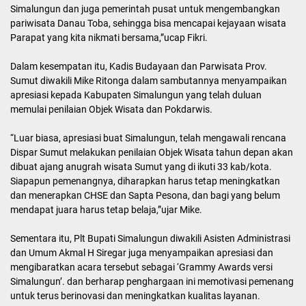
objeknya diberikan nilai baik oleh juri, untuk itu diharapkan hal ini
bisa jauh lebih baik lagi kedepannya, dan bagi yang belum
mendapatkan juara pada kesempatan ini agar menjadi batu
loncatan untuk jauh lebih semangat.
Penilaian langsung dilakukan oleh juri yang profesional (mantan
Ketua HPI dari Prov. Sumut) bersama Tim Eksplore Siantar
bersama Disbudparekraf Simalungun yang turun langsung ke objek
wisata untuk melihat bagaimana fasilitasnya, kondisinya dan
pelayanannya.
“Maka dari hasil penilaian langsung tersebut terhadap objek wisata
itu, dinyatakan layak atau tidak memberikan pelayanan Pariwisata
yang baik kepada wisatawan,”ujar Fikri.
Selain itu, Fikri juga menyampaikan bahwa penyelenggaraan event
Internasional Jetski World Championship series di Simalungun akan
dilaksanakan pada hari Jum’at tanggal 15 November 2024, mulai
pagi sampai sore hari sedangkan di malam harinya akan ada pesta
rakyat yang dihibur oleh artis ibukota Band Radja.