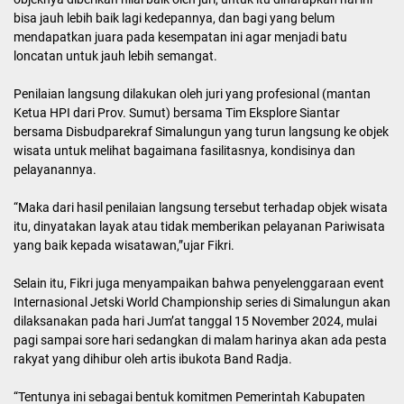
2024,”kata Fikri.
Menurutnya, kegiatan penilaian itu merupakan bagian dari cara
Pemkab Simalungun memelihara semangat dan komitmen dari
seluruh pengelola objek wisata dan Pokdarwis di Kabupaten
Simalungun yang kurang lebih ada 161 objek wisata.
“Setelah di kurasi, baik amenitas, atraksi, dan aksesbilitas maka
tercatat jumlah peserta kurang lebih 20 objek yang di lakukan
penilaian dan ada 7 Pokdarwis dari 18 Pokdarwis yang terdaftar di
Kabupaten Simalungun ikut dalam penyelenggaraan ini,”jelasnya.
Disampaikan Fikri, ada tujuh pokdarwis yang bersedia ikut,
sehingga ini menjadi Trigger dan cambuk, agar pokdarwis bisa lebih
eksis, kemudian juga objek wisata bisa mempertahankan kualitas
layanan untuk terus mempromosikan dan mengkampanyekan
kepada seluruh pihak bahwa seluruh objek wisata yang ada di
Kabupaten Simalungun itu sudah terkurasi.
Fikri menyebutkan bahwa, malam anugerah pariwisata tersebut
merupakan puncak dari bentuk apresiasi bagi yang beruntung