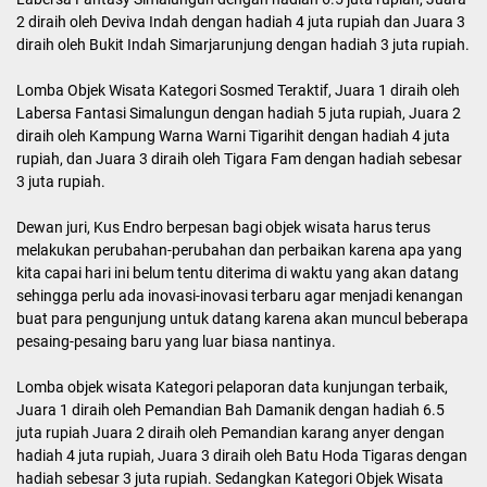
“Bagi Objek wisata dan Pokdarwis yang mendapat juara nominasi
teruslah berkembang dan terus memberikan yang terbaik bagi
Pariwisata Simalungun. Terima kasih atas kegigihan dan kerja
keras Kadisbudparekraf Simalungun dalam menggairahkan dan
meningkatkan Pariwisata Kabupaten Simalungun,”ucap Akmal.
Berikut para juara dari berbagai kategori lomab: Lomba Pokdarwis,
Juara 1 diraih oleh Pokdarwis Buttu Asri dengan hadiah sebesar 5
juta rupiah, Juara 2 diraih oleh Pokdarwis Kampung Warna Warni
Tigarihit dengan hadiah sebesar 3 juta rupiah, dan Juara 3 di raih
oleh Pokdarwis Panorama Tigaras dengan hadiah sebesar 1.5 juta
rupiah.
Lomba Objek Wisata Kategori Sapta Pesona, Juara 1 diraih oleh
Pantai Kenangan Tigaras dengan hadiah 6.5 juta rupiah, Juara 2
diraih oleh Kampung Warna Warni dengan hadiah 4 juta rupiah dan
Juara 3 di raih oleh Pemandian alam Sejuk dengan hadiah 3 juta
rupiah.
Lomba Objek Wisata Kategori Amenitas terbaik, Juara 1 diraih oleh