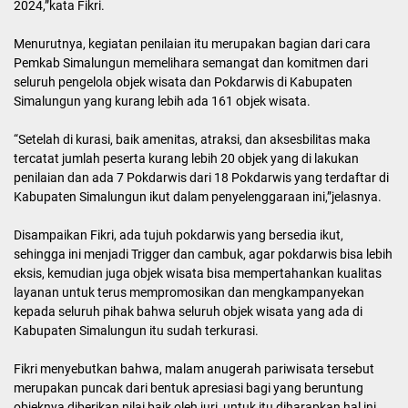
Acara yang digelar mulai sore hari itu, juga menampilkan MC dan
artis dari band band lokal sehingga menambah suasana yang
meriah dan penuh semangat, dan dihadiri oleh Anggota DPRD
Simalungun, pejabat Pemkab Simalungun dan juga dari Dinas
Pariwisata dan Kebudayaan Provinsi Sumatera Utara serta dari
Badan Otoritas Danau Toba (BODT).
Kadis Budparekraf Kabupaten Simalungun M Fikri F Damanik
mengatakan bahwa malam penghargaan ini menjadi puncak dari
penilaian objek wisata dan Kelompok Sadar Wisata (Pokdarwis)
yang ada di Kabupaten Simalungun.
“Malam ini merupakan acara puncak pengumuman juara dari
penilaian objek wisata dan pokdarwis yang telah dilakukan
seminggu yang lalu tim juri yang turun kelapangan sekaligus
mengisi side event Aquabike Jetski World Championship Lake Toba