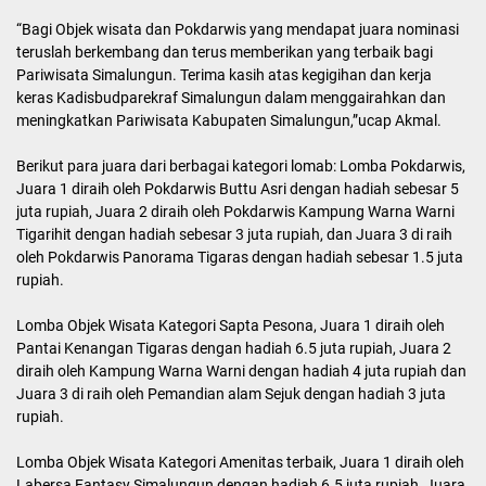
“Tentunya ini sebagai bentuk komitmen Pemerintah Kabupaten
Simalungun dan juga pemerintah pusat untuk mengembangkan
pariwisata Danau Toba, sehingga bisa mencapai kejayaan wisata
Parapat yang kita nikmati bersama,”ucap Fikri.
Dalam kesempatan itu, Kadis Budayaan dan Parwisata Prov.
Sumut diwakili Mike Ritonga dalam sambutannya menyampaikan
apresiasi kepada Kabupaten Simalungun yang telah duluan
memulai penilaian Objek Wisata dan Pokdarwis.
“Luar biasa, apresiasi buat Simalungun, telah mengawali rencana
Dispar Sumut melakukan penilaian Objek Wisata tahun depan akan
dibuat ajang anugrah wisata Sumut yang di ikuti 33 kab/kota.
Siapapun pemenangnya, diharapkan harus tetap meningkatkan
dan menerapkan CHSE dan Sapta Pesona, dan bagi yang belum
mendapat juara harus tetap belaja,”ujar Mike.
Sementara itu, Plt Bupati Simalungun diwakili Asisten Administrasi
dan Umum Akmal H Siregar juga menyampaikan apresiasi dan
mengibaratkan acara tersebut sebagai ‘Grammy Awards versi
Simalungun’. dan berharap penghargaan ini memotivasi pemenang
untuk terus berinovasi dan meningkatkan kualitas layanan.