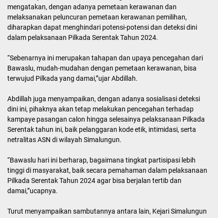
nagori dan kecamatan, Plt Bupati berharap agar menjunjung
mindset ‘kita’, kita kemarin, kita sekarang, kita di masa depan
dalam pesta demokrasi, dan menjaga kerukunan.
Selain itu, Ia juga mengajak seluruh masyarakat Simalungun untuk
menjaga kerukunan dan persatuan dalam menghadapi pesta
demokrasi ini, serta masyarakat dihimbau untuk aktif berperan
dalam mengawasi jalannya Pilkada.
“Pemerintah daerah mendukung dan mendorong untuk
mensukseskan Pesta demokrasi ini, serta harapan kami, tentunya
suasana dalam pelaksanaan Pilkada Serentak Tahun 2024 dapat
aman, damai, lancar. Ini bisa terselenggara, melalui kerja sama dan
koordinasi yang perlu di tingkat,”tuturnya.
Sebelumnya, Ketua Bawaslu Simalungun, Adillah Feruari Purba
mengatakan, dengan adanya pemetaan kerawanan dan
melaksanakan peluncuran pemetaan kerawanan pemilihan,
diharapkan dapat menghindari potensi-potensi dan deteksi dini
dalam pelaksanaan Pilkada Serentak Tahun 2024.