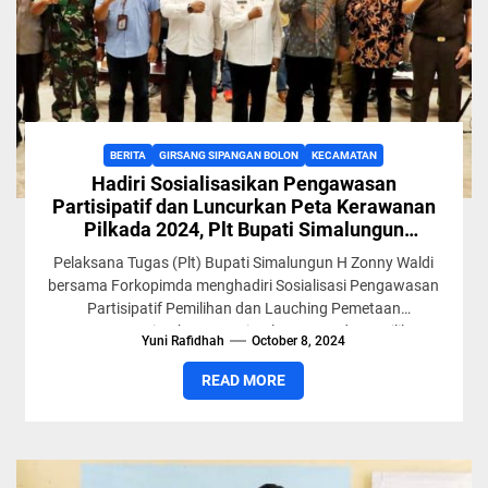
BERITA
GIRSANG SIPANGAN BOLON
KECAMATAN
Hadiri Sosialisasikan Pengawasan
Partisipatif dan Luncurkan Peta Kerawanan
Pilkada 2024, Plt Bupati Simalungun
Ingatkan Jaga Kerukunan di Masyarakat
Pelaksana Tugas (Plt) Bupati Simalungun H Zonny Waldi
bersama Forkopimda menghadiri Sosialisasi Pengawasan
Partisipatif Pemilihan dan Lauching Pemetaan
Kerawanan Di Kabupaten Simalungun Pada Pemilihan
Yuni Rafidhah
October 8, 2024
Serentak...
READ MORE