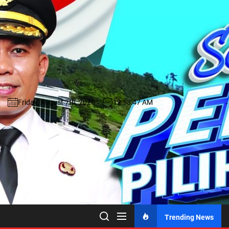
Skip
to
the
content
Pemerintahan Kabupaten Simalun
Situs Resmi
Friday, August 7th, 2026
12:53:50 AM
Trending News