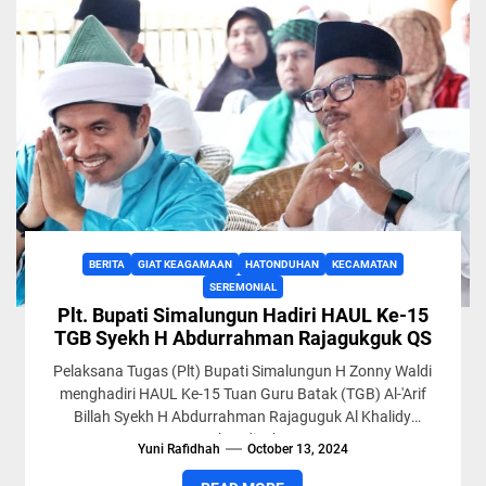
BERITA
GIAT KEAGAMAAN
HATONDUHAN
KECAMATAN
SEREMONIAL
Plt. Bupati Simalungun Hadiri HAUL Ke-15
TGB Syekh H Abdurrahman Rajagukguk QS
Pelaksana Tugas (Plt) Bupati Simalungun H Zonny Waldi
menghadiri HAUL Ke-15 Tuan Guru Batak (TGB) Al-'Arif
Billah Syekh H Abdurrahman Rajaguguk Al Khalidy
Naqsyabandiyah QS,...
Yuni Rafidhah
October 13, 2024