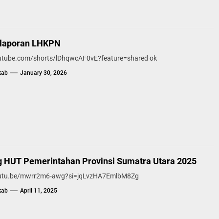
elaporan LHKPN
outube.com/shorts/lDhqwcAF0vE?feature=shared ok
kab
January 30, 2026
g HUT Pemerintahan Provinsi Sumatra Utara 2025
outu.be/mwrr2m6-awg?si=jqLvzHA7EmlbM8Zg
kab
April 11, 2025