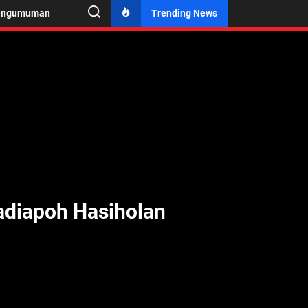
engumuman
Trending News