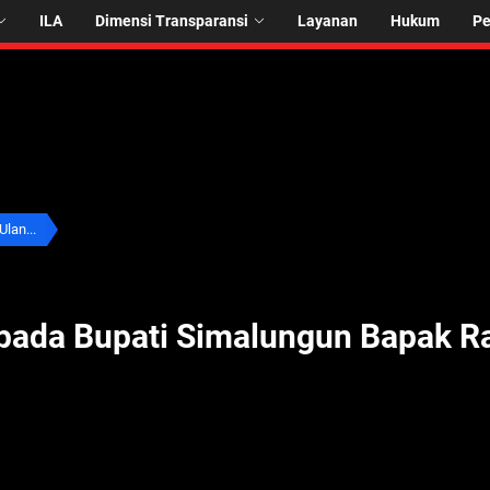
ILA
Dimensi Transparansi
Layanan
Hukum
P
lan...