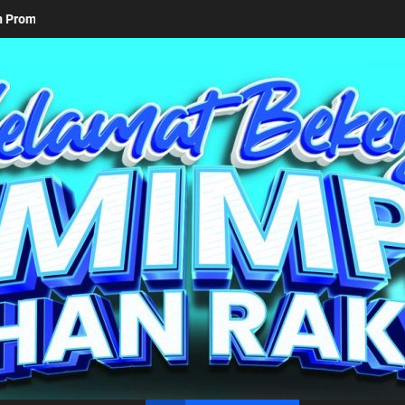
Keseriusan Pemkab Simalungun bersama Kemendagri Kawal 
un