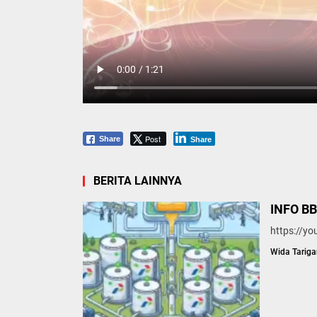
Post
Share
Share
BERITA LAINNYA
INFO B
https://y
Wida Tariga