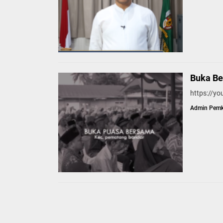
Buka B
https://y
Admin Pem