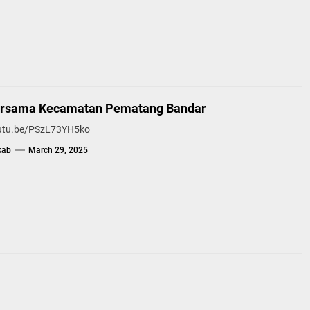
ersama Kecamatan Pematang Bandar
outu.be/PSzL73YH5ko
kab
March 29, 2025