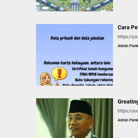
Cara P
https://y
Admin Pem
Greatin
https://y
Admin Pem