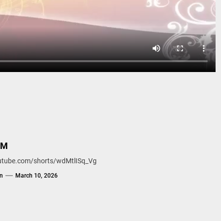
BM
outube.com/shorts/wdMtlISq_Vg
n
March 10, 2026