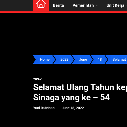
Berita
Pemerintah
Unit Kerja
Home
2022
June
18
Selamat U
VIDEO
Selamat Ulang Tahun kepada Bupati Simalungun Bapak Radiapoh Hasiholan
Sinaga yang ke – 54
Yuni Rafidhah
June 18, 2022