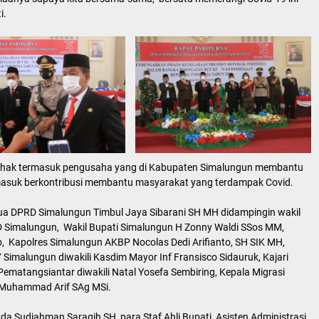
i.
pihak termasuk pengusaha yang di Kabupaten Simalungun membantu
asuk berkontribusi membantu masyarakat yang terdampak Covid.
tua DPRD Simalungun Timbul Jaya Sibarani SH MH didampingin wakil
RD Simalungun, Wakil Bupati Simalungun H Zonny Waldi SSos MM,
nto, Kapolres Simalungun AKBP Nocolas Dedi Arifianto, SH SIK MH,
imalungun diwakili Kasdim Mayor Inf Fransisco Sidauruk, Kajari
 Pematangsiantar diwakili Natal Yosefa Sembiring, Kepala Migrasi
 Muhammad Arif SAg MSi.
a Sudiahman Saragih SH, para Staf Ahli Bupati, Asisten Administrasi