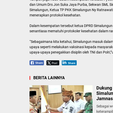
dan Umum Drs Jon Suka Jaya Purba, Sekwan SML Si
Simalungun, Ketua TP PKK Simalungun Ny Ratnawati
menerapkan protokol kesehatan.
Dalam kesempatan tersebut ketua DPRD Simalungun me
senantiasa mematuhi protokoler kesehatan dalam r
“Sebagaimana kita ketahui, Simalungun masuk dalam
upaya seperti melakukan vaksinasi kepada masyarak
upaya-upaya penegakkan disiplin oleh TNI dan Polri,”
Post
Share
Share
BERITA LAINNYA
Dukung 
Simalun
Jamnas 
Sebagai w
keterampi