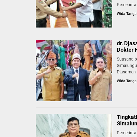
Pemerinta
Wida Tariga
dr. Dja
Dokter 
Suasana b
Simalungu
Djasamen S
Wida Tariga
Tingkat
Simalun
Pemerinta