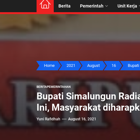
Berita
Pemerintah
Unit Kerja
Home
2021
August
16
Bupati 
BERITA
PEMERINTAHAN
Bupati Simalungun Radi
Ini, Masyarakat diharap
Yuni Rafidhah
August 16, 2021