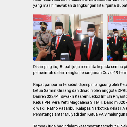
yang masih mewabah di lingkungan kita, “pinta Bupat
Disamping itu, Bupati juga meminta kepada semua 
pemerintah dalam rangka penanganan Covid-19 term
Rapat paripurna tersebut dipimpin langsung oleh Ke
ketua Samrin Girsang dan dihadiri oleh anggota DP
Danren 022/PT diwakili Kasrem Letkol Inf Elri Priya
Ketua PN Vera Yetti Magdalena SH MH, Dandim 0207 S
diwakili Ratno Pasaribu, Kalapas Narkotika Kelas IIA
Pematangsiantar Mulyadi dan Ketua PA Simalungun
Tampak juga hadir dalam kesempatan tersebut Pj Sekd