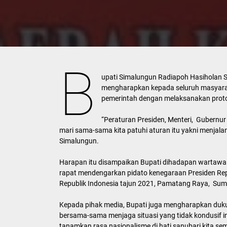
B
upati Simalungun Radiapoh Hasiholan 
mengharapkan kepada seluruh masyarak
pemerintah dengan melaksanakan proto
“Peraturan Presiden, Menteri, Gubernur
mari sama-sama kita patuhi aturan itu yakni menjala
Simalungun.
Harapan itu disampaikan Bupati dihadapan wartawa
rapat mendengarkan pidato kenegaraan Presiden Rep
Republik Indonesia tajun 2021, Pamatang Raya, Sum
Kepada pihak media, Bupati juga mengharapkan du
bersama-sama menjaga situasi yang tidak kondusif i
tanamkan rasa nasionalisme di hati sanubari kita s