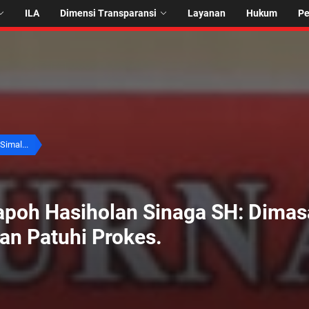
ILA
Dimensi Transparansi
Layanan
Hukum
P
Simal...
apoh Hasiholan Sinaga SH: Dimas
kan Patuhi Prokes.