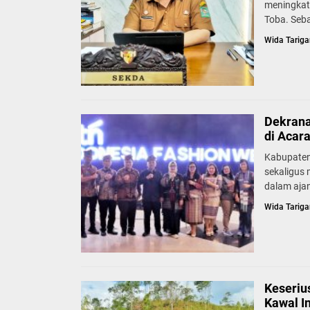
meningkat
Toba. Seb
Wida Tariga
Dekrana
di Acar
Kabupaten
sekaligus
dalam ajan
Wida Tariga
Keseriu
Kawal I