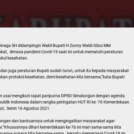
Sinaga SH didampingin Wakil Bupati H Zonny Waldi SSos MM
at, dimasa pandemi Covid-19 saat ini untuk mematuhi peraturan
kol kesehatan.
 dan juga peraturan Bupati sudah turun, untuk itu kepada masyarakat
nkan protokol kesehatan, demi kesehatan kita bersama,”kata Bupati
n usai mengikuti rapat paripurna DPRD Simalungun dengan agenda
ublik Indonesia dalam rangka peringatan HUT RI ke -76 Kemerdekaan
ut, Senin 16 Agustus 2021.
kungan dan bantuannya untuk mengingatkan masyarakat agar
ni.”Khususnnya dihari kemerdekaan ke-76 ini mari sama-sama kita
emuanya supaya kita bersama-sama, bersatu memerangi Covid-19 ini