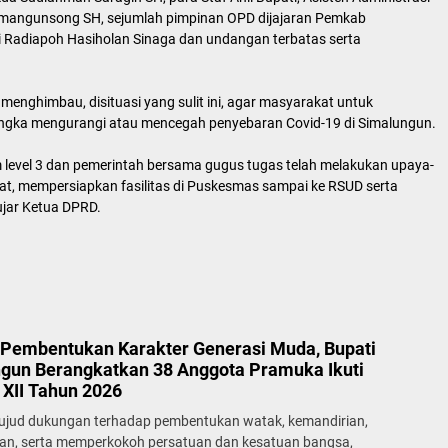
mangunsong SH, sejumlah pimpinan OPD dijajaran Pemkab
 Radiapoh Hasiholan Sinaga dan undangan terbatas serta
nghimbau, disituasi yang sulit ini, agar masyarakat untuk
angka mengurangi atau mencegah penyebaran Covid-19 di Simalungun.
 level 3 dan pemerintah bersama gugus tugas telah melakukan upaya-
at, mempersiapkan fasilitas di Puskesmas sampai ke RSUD serta
ujar Ketua DPRD.
Pembentukan Karakter Generasi Muda, Bupati
gun Berangkatkan 38 Anggota Pramuka Ikuti
XII Tahun 2026
ujud dukungan terhadap pembentukan watak, kemandirian,
lan, serta memperkokoh persatuan dan kesatuan bangsa,