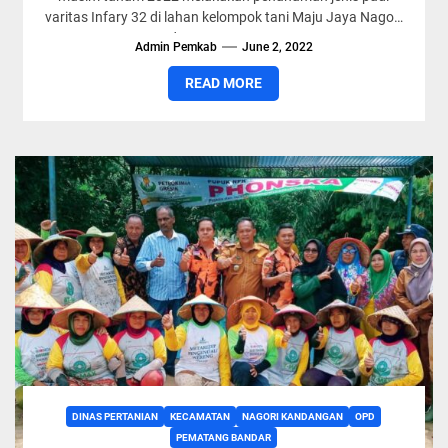
varitas Infary 32 di lahan kelompok tani Maju Jaya Nagori
Kandangan Kecamatan...
Admin Pemkab
June 2, 2022
READ MORE
DINAS PERTANIAN
KECAMATAN
NAGORI KANDANGAN
OPD
PEMATANG BANDAR