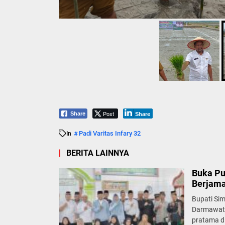
Post
Share
Share
Padi Varitas Infary 32
In
BERITA LAINNYA
Buka Pu
Berjam
Bupati Si
Darmawati
pratama di