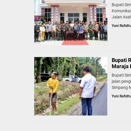
Bupati Si
Komunikas
Jalan Asah
Yuni Rafidh
Bupati 
Maraja 
Bupati Si
jalan pen
Simpang N
Yuni Rafidh