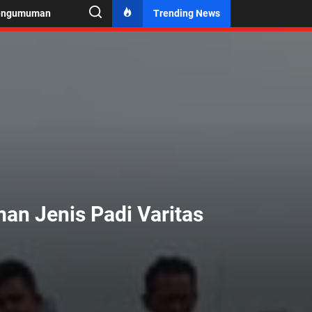
engumuman
Trending News
n Jenis Padi Varitas