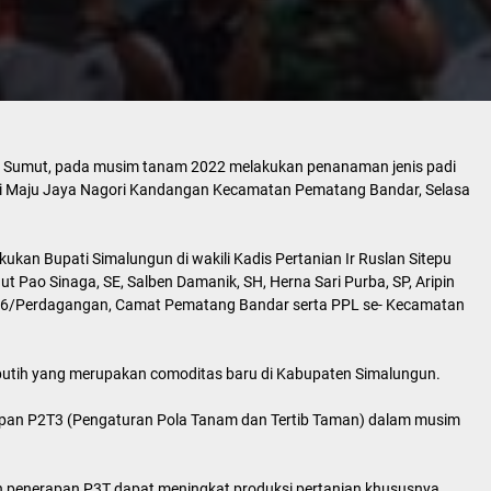
, Sumut, pada musim tanam 2022 melakukan penanaman jenis padi
tani Maju Jaya Nagori Kandangan Kecamatan Pematang Bandar, Selasa
ukan Bupati Simalungun di wakili Kadis Pertanian Ir Ruslan Sitepu
Pao Sinaga, SE, Salben Damanik, SH, Herna Sari Purba, SP, Aripin
 06/Perdagangan, Camat Pematang Bandar serta PPL se- Kecamatan
el putih yang merupakan comoditas baru di Kabupaten Simalungun.
pan P2T3 (Pengaturan Pola Tanam dan Tertib Taman) dalam musim
dan penerapan P3T dapat meningkat produksi pertanian khususnya