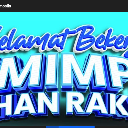
seriusan Pemkab Simalungun bersama Kemendagri Kawal Investasi Ca
un