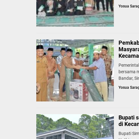
Yosua Sara
Pemkab 
Masyara
Kecama
Pemerinta
bersama m
Bandar, Si
Yosua Sara
Bupati 
di Keca
Bupati Si