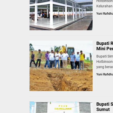
Hotbinson
Kelurahan 
Yuni Rafidh
Bupati 
Mini Pe
Bupati Si
Hotbinson
yang berad
Yuni Rafidh
Bupati 
Sumut