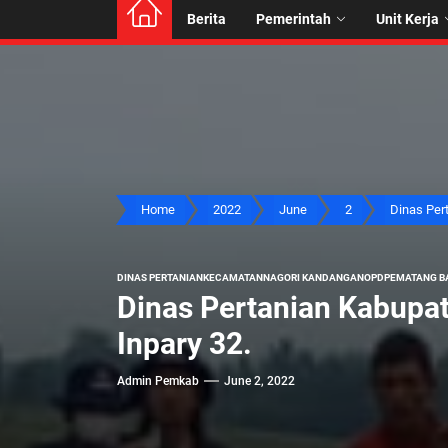
Berita
Pemerintah
Unit Kerja
Home
2022
June
2
Dinas Pert
DINAS PERTANIAN
KECAMATAN
NAGORI KANDANGAN
OPD
PEMATANG B
Dinas Pertanian Kabupa
Inpary 32.
Admin Pemkab
June 2, 2022