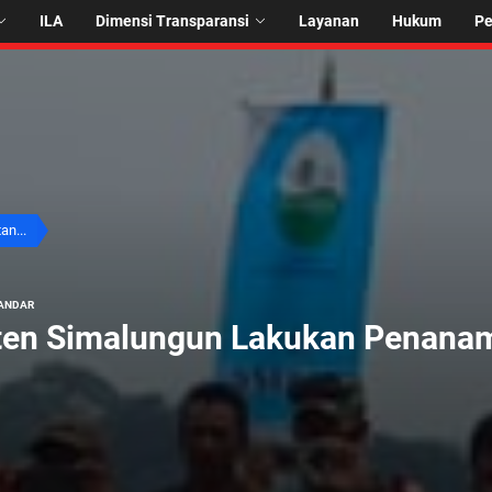
ILA
Dimensi Transparansi
Layanan
Hukum
P
an...
ANDAR
ten Simalungun Lakukan Penanama