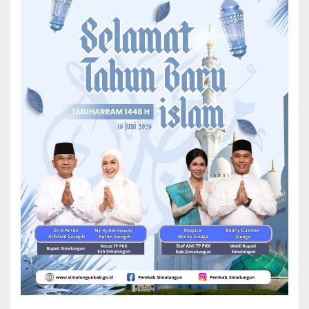
kemampuan terbaik mereka dalam menghayati ayat-ayat suci Al-
Qur’an.
595 Peserta Ikuti MTQ Ke-52 Kabupaten Simalungun
Tahun 2026
Sejak kegiatan resmi dibuka oleh Bupati Simalungun pada Senin
(18/5/2026), malam usai pelaksanaan shalat Isya aktivitas
perlombaan telah berjalan beriringan di berbagai titik lokasi yang
telah disiapkan.
Para peserta tidak datang sendirian; setiap kontingen kecamatan
didampingi oleh tim pendamping dan offisial yang berjumlah
keseluruhan 205 orang, turut serta memberikan dukungan moral
dan memastikan segala kebutuhan peserta terpenuhi selama
kegiatan berlangsung.
Beragam cabang perlombaan yang menguji keterampilan,
pemahaman, hingga seni dalam membaca dan mengamalkan Al-
Qur’an dipertandingkan dalam ajang ini. Lingkup lomba mencakup