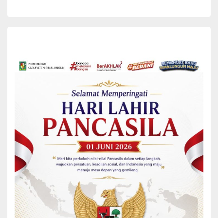
Seni Baca Al-Qur’an, Tahfidz atau Hifdzil Qur’an, Syarhil Qur’an,
Fahmil Qur’an, Khottil Qur’an, hingga cabang Karya Tulis Ilmiah Al-
Qur’an.
Agar pelaksanaan berjalan tertib dan efektif, perlombaan tersebar
di lima lokasi strategis yang masing-masing menjadi pusat kegiatan
untuk cabang tertentu. Di lokasi Mimbar Utama, antusiasme
terlihat pada cabang Seni Baca Al-Qur’an yang mempertandingkan
dua kategori besar. Untuk tingkat remaja, sebanyak 41 peserta
putra maupun putri, masing-masing peserta menunjukkan
keindahan dan kehalusan suara dalam melantunkan ayat suci.
Tidak kalah menarik, kategori dewasa juga diikuti oleh 29 peserta
putra dan putri yang membawakan bacaan dengan gaya dan
pemahaman yang matang, memukau hadirin yang menyaksikan.
Berada di lingkungan MTs Negeri 2 Simalungun, persaingan terjadi
pada tiga cabang lomba yang menuntut ketelitian dan pemahaman
mendalam. Cabang Khottil Qur’an yang menilai keindahan dan
ketepatan seni kaligrafi Al-Qur’an diikuti oleh 85 peserta putra dan
putri, Terdiri dari Naskah di Ikuti 36 orang,Dekorasi diikuti 21 orang,