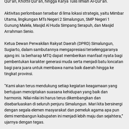
Qur’an, Khottil Qur’an, hingga Karya Tulis Ilmiah Al-Qur’an.
Aktivitas perlombaan tersebar di lima lokasi strategis, yaitu Mimbar
Utama, lingkungan MTs Negeri 2 Simalungun, SMP Negeri 1
Gunung Malela, Masjid Al Huda Simpang Serapuh, dan Masjid
Arrahman Senio.
Ketua Dewan Perwakilan Rakyat Daerah (DPRD) Simalungun,
Sugiarto, dalam sambutannya mengapresiasi terselenggaranya
ajang ini. Ia berharap MTQ dapat memberikan manfaat nyata bagi
pembentukan karakter generasi muda serta menjadi batu loncatan
bagi para juara untuk membawa nama baik daerah hingga ke
tingkat provinsi.
“Kami akan terus mendukung setiap kegiatan keagamaan yang
bertujuan menciptakan suasana kehidupan yang baik dan
harmonis. Nilai-nilai ini harus terus dikembangkan dan
disebarluaskan di seluruh penjuru Simalungun. Mari kita bersinergi
dengan segala elemen masyarakat dan pemeluk agama apa pun
demi membangun kabupaten ini menjadi lebih maju dan sejahtera,”
ujarnya dengan tegas.