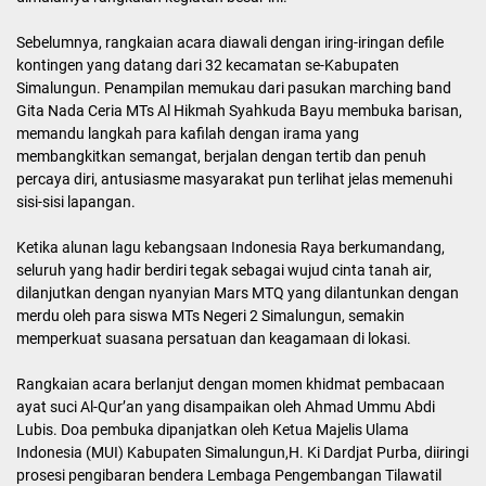
Sebelumnya, rangkaian acara diawali dengan iring-iringan defile
kontingen yang datang dari 32 kecamatan se-Kabupaten
Simalungun. Penampilan memukau dari pasukan marching band
Gita Nada Ceria MTs Al Hikmah Syahkuda Bayu membuka barisan,
memandu langkah para kafilah dengan irama yang
membangkitkan semangat, berjalan dengan tertib dan penuh
percaya diri, antusiasme masyarakat pun terlihat jelas memenuhi
sisi-sisi lapangan.
Ketika alunan lagu kebangsaan Indonesia Raya berkumandang,
seluruh yang hadir berdiri tegak sebagai wujud cinta tanah air,
dilanjutkan dengan nyanyian Mars MTQ yang dilantunkan dengan
merdu oleh para siswa MTs Negeri 2 Simalungun, semakin
memperkuat suasana persatuan dan keagamaan di lokasi.
Rangkaian acara berlanjut dengan momen khidmat pembacaan
ayat suci Al-Qur’an yang disampaikan oleh Ahmad Ummu Abdi
Lubis. Doa pembuka dipanjatkan oleh Ketua Majelis Ulama
Indonesia (MUI) Kabupaten Simalungun,H. Ki Dardjat Purba, diiringi
prosesi pengibaran bendera Lembaga Pengembangan Tilawatil