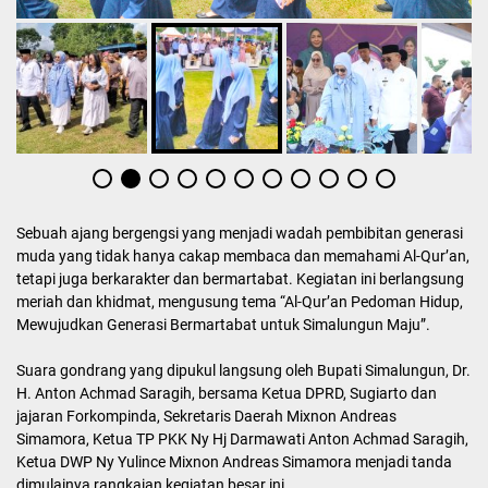
Sebuah ajang bergengsi yang menjadi wadah pembibitan generasi
muda yang tidak hanya cakap membaca dan memahami Al-Qur’an,
tetapi juga berkarakter dan bermartabat. Kegiatan ini berlangsung
meriah dan khidmat, mengusung tema “Al-Qur’an Pedoman Hidup,
Mewujudkan Generasi Bermartabat untuk Simalungun Maju”.
Suara gondrang yang dipukul langsung oleh Bupati Simalungun, Dr.
H. Anton Achmad Saragih, bersama Ketua DPRD, Sugiarto dan
jajaran Forkompinda, Sekretaris Daerah Mixnon Andreas
Simamora, Ketua TP PKK Ny Hj Darmawati Anton Achmad Saragih,
Ketua DWP Ny Yulince Mixnon Andreas Simamora menjadi tanda
dimulainya rangkaian kegiatan besar ini.