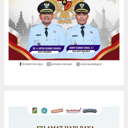
Hiasan Mushaf diikuti oleh 24 orang dan kontemporer diikuti 25.
Dilokasi yang sama, cabang Karya Tulis Ilmiah Al-Qur’an diikuti oleh
10 peserta, tempat di mana kemampuan mengolah gagasan dan
pemahaman ayat dituangkan dalam bentuk tulisan. Selain itu,
cabang Fahmil Qur’an yang menguji kedalaman penafsiran dan
pemahaman isi kandungan Al-Qur’an, diikuti oleh 20 group peserta
putri dan 16 group peserta putra yang beradu argumen dan
pengetahuan.
Sementara itu, di lokasi SMP Negeri 1 Gunung Malela, gelaran
lomba berpusat pada cabang Syarhil Qur’an. Di sini, sebanyak 39
group peserta berlaga membawakan tafsir dan penjelasan ayat
suci dengan gaya penyampaian yang runtut, menarik, dan mudah
dipahami, menjadikan lokasi ini sebagai salah satu pusat perhatian
yang paling hidup dengan alur diskusi dan penyampaian materi.
Kekhusyukan tersendiri terasa di Masjid Al Huda Simpang Serapuh,
yang menjadi tempat pelaksanaan dua cabang utama, yaitu
Tilawah dan Tartil Qur’an. Cabang Tilawah yang diperuntukkan
bagi tingkat anak-anak putra dan putri diikuti oleh 79 peserta,
menampilkan kemampuan generasi muda dalam melantunkan ayat