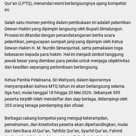
Qur’an (LPTQ), menandai resmi berlangsungnya ajang kompetisi
ini.
Salah satu momen penting dalam pembukaan ini adalah pelantikan
Dewan Hakim yang dipimpin langsung oleh Bupati Simalungun.
Prosesi ini ditandai dengan penandatanganan berita acara
pelantikan, pengucapan sumpah janji yang dipimpin oleh Ketua
Dewan Hakim H. M. Nurdin Simanjuntak, serta pemakaian toga
kebesaran kepada para hakim. Hal ini menjadi simbol tanggung
jawab besar yang diemban para penilai untuk menjaga objektivitas
dan keadilan sepanjang perlombaan berlangsung.
Ketua Panitia Pelaksana, Sri Wahyuni, dalam laporannya
menyampaikan bahwa MTQ tahun ini akan berlangsung selama
tiga hari, mulai tanggal 18 hingga 20 Mei 2026. Sebanyak 595
peserta terpilih telah mendaftar dan siap berlaga, didampingi oleh
205 orang tenaga pendamping dan ofisial.
Berbagai cabang kompetisi yang menguji keterampilan,
pemahaman, dan kreativitas peserta akan dipertandingkan, mulai
dari Seni Baca Al-Qur’an, Tahfidz Qur’an, Syarhil Qur’an, Fahmil