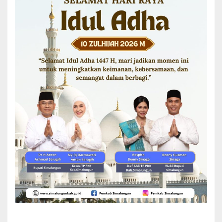
suci dengan fasih. Di samping itu, cabang Tartil Qur’an yang menilai
kelembutan, ketertiban, dan keindahan irama bacaan, diikuti oleh
41 peserta yang membacakan Al-Qur’an dengan penuh ketenangan
dan penghayatan.
Lokasi terakhir, yaitu Masjid Arrahman Senio, menjadi saksi
ketekunan dan kecerdasan ingatan para peserta dalam cabang
Tahfidz atau Hifdzil Qur’an. Kompetisi ini dibagi berdasarkan target
hafalan yang telah dicapai. Kategori hafalan 1 Juz diikuti oleh 41
peserta putra dan putri, kategori 5 Juz diikuti oleh 25 peserta,
sedangkan untuk kategori hafalan 10 Juz yang menuntut
ketekunan tinggi, diikuti oleh 19 peserta yang siap
mempertanggungjawabkan hafalannya di hadapan para penguji.
Sebaran lokasi dan pembagian kategori ini membuktikan bahwa
MTQ Ke-52 Kabupaten Simalungun dirancang untuk menjangkau
berbagai kalangan usia dan kemampuan, mulai dari anak-anak
hingga dewasa, serta mencakup berbagai aspek dalam
mempelajari Al-Qur’an.
Hingga hari kedua ini, seluruh rangkaian perlombaan berjalan