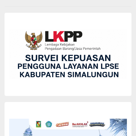
BERITA
595 Peserta Ikuti MTQ Ke-52 Kabupaten
Simalungun Tahun 2026
Wida Tarigan
May 19, 2026
Suasana penuh semangat dan kekhusyukan kembali menyelimuti
pelaksanaan Musabaqoh Tilawatil Qur’an (MTQ) Ke-52 Tingkat
Kabupaten Simalungun yang dipusatkan di Kecamatan Gunung
Malela, Sumatera Utara.
Memasuki hari kedua, Selasa (19/5/2026) pelaksanaan ajang
kompetisi bergengsi ini semakin meriah dengan hadirnya 595
peserta unggulan yang telah terpilih menjadi utusan dari 32
kecamatan se-Kabupaten Simalungun, siap menampilkan