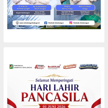
Kabupaten berjalan dengan baik, aman dan lancar, karena adanya
kebersamaan yang harmonis.
“Kita ketahui bersama, di hari pemilihan di guyur hujan namun tak
menyurutkan semangat kita untuk mensukseskan pilkada ini. Saya
menyampaikan apresiasi dan terimakasih untuk penyelenggara,
kepada semua pihak yang terkait,”ucapnya.
“Pilkada sudah berlangsung mari kita ikuti rapat pleno ini, dan saya
meminta seluruh masyarakat walaupun pilihan berbeda tetap kita
jaga keutuhan dan kesatuan. Kepada calon dan tim kami berharap
mari sama-sama kita hargai keputusan KPU nanti nya,”imbuhnya.
Wakil Bupati berharap, ketika pilkada selesai, mari satukan kembali
persatuan dan kesatuan berlandaskan Habonaron do Bona.
Sementara itu, Ketua KPU Kabupaten Simalungun Johan Septian
Pradana menyampaikan terimakasih kepada seluruh Stakeholder
terkait termasuk TNI dan Polri yang selama masa tahapan mulai
dari perencanaan sampai dengan hari ini tidak ada sesuatu
hambatan yang berarti.