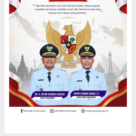
Ketua KPU juga menyampaikan terima kasih kepada pihak-pihak
yang berkontestasi, rekan mitra KPU, Bawaslu Simalungun yang
lebih mengedepankan pencegahan daripada penindakan.
“Tentu hal ini mengantarkan pemilihan di Kabupaten Simalungun
baik pemilihan Gubernur maupun Bupati dan Wakil Bupati di
Kabupaten Simalungun berjalan dengan sangat kondusif sesuai
dengan aturan perundangan yang berlaku,”ujar Johan.
“Ini bukan proses yang sebentar dan proses yang mudah, kami juga
ingin mengucapkan terima kasih kepada seluruh jajaran Ad hoc
dibawa kami, baik PPK maupun TPS sekaligus 14.000 KPPS,
karena peran Bapak Ibu sekalian dapat mengantarkan kepada
acara kita hari ini yaitu Rekapitulasi penghitungan Suara,”timpal
Johan
Johan juga menerangkan bahwa, rapat pleno terbuka hari ini diikuti
10 Kecamatan. “Rapat Pleno yang di mulai Pada Tanggal 3 s/d 6
Desember 2024,”jelas Johan.