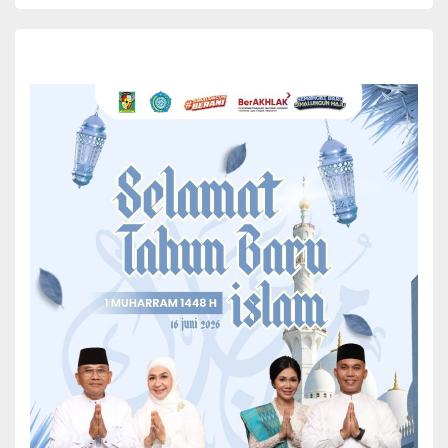
Wakil Gubernur, Bupati Dan Wakil Bupati Tahun 2024.
Rapat Pleno Terbuka Tingkat Kabupaten itu digelar oleh Komisi
Pemilihan Umum (KPU) Simalungun juga dirangkai dengan
penetapan Hasil Pemilihan Bupati dan Wakil Bupati Tahun 2024,
berlangsung di Aula Kantor KPU Simalungun, Jln Jon horalim,
Raya,Simalungun, sumut. Selasa (03/12/2024).
Wakil Bupati Simalungun Hadiri Rapat Pleno Terbuka KPU
Tentang Hasil Perhitungan Suara Pilkada
Secara resmi Rapat Pleno Terbuka Tingkat Kabupaten ini di buka
oleh Ketua KPU Simalungun Johan Septian Pradana dengan
peserta terdiri dari unsur Forkopimda, Ketua Bawaslu Kabupaten
Simalungun, Perwakilan PPK se-Kabupaten Simalungun, serta para
saksi paslon pada Pilkada Serentak di Kabupaten Simalungun
Tahun 2024.
Dalam Kesempatan tersebut Wakil Bupati Simalungun H Zonny
Waldi menyampaikan rasa syukurnya atas pelaksanaan Pilkada di