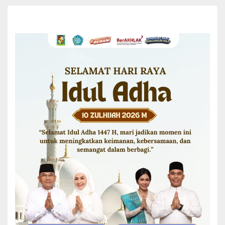
Ketua Bawaslu Simalungun, Adilla Feruari menyampaikan bahwa
pihaknya siap mengkawal rapat pleno ini sampai dengan selesai,
hingga ke tingkat provinsi. “Namun jika ada sengketa, bawaslu siap
mendampingi sampai ke MK,”ucapnya
Ia berharap pelaksanaan Rapat Pleno ini dapat berjalan dengan
lancar. “Dan ini semua berkat kerja sama semua Stakeholder terkait
yang mengawal semua Proses ini,”katanya
Tampak juga hadir dalam rapat Pleno tersebut antara lain, Dandim
0207/Sml diwakili Kapten BJ Tambupolon, Kapolres Simalungun
diwakili Iptu Rido V, dan undangan lainnya.(*)