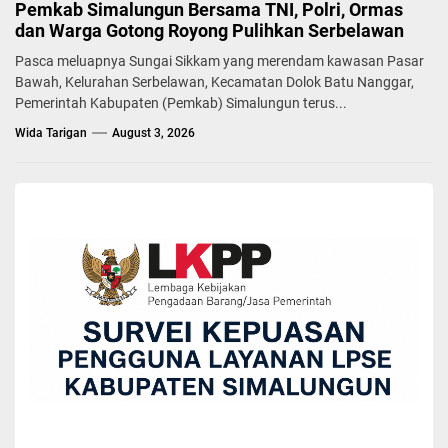
Pemkab Simalungun Bersama TNI, Polri, Ormas
dan Warga Gotong Royong Pulihkan Serbelawan
Pasca meluapnya Sungai Sikkam yang merendam kawasan Pasar
Bawah, Kelurahan Serbelawan, Kecamatan Dolok Batu Nanggar,
Pemerintah Kabupaten (Pemkab) Simalungun terus...
Wida Tarigan
August 3, 2026
BERITA
Wakil Bupati Simalungun Hadiri Rapat Pleno
Terbuka KPU Tentang Hasil Perhitungan Suara
Pilkada
Yuni Rafidhah
December 3, 2024
Wakil Bupati Simalungun H Zonny Waldi didampingi sejumlah
pejabat tinggi Pratama di lingkungan Pemkab Simalungun
menghadiri rapat Pleno terbuka rekapitulasi hasil perhitungan
perolehan suara Pemilihan Kepala Daerah (Pilkada) Gubernur dan