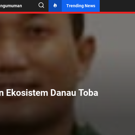
engumuman
Trending News
an Ekosistem Danau Toba