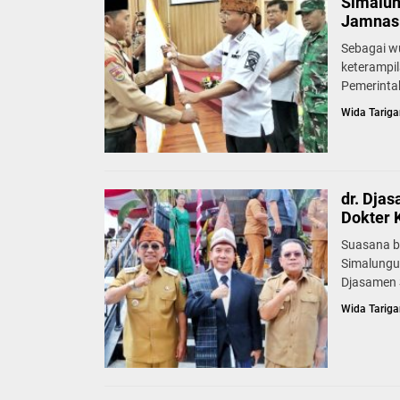
Simalun
Jamnas 
Sebagai w
keterampi
Pemerinta
Wida Tariga
dr. Dja
Dokter 
Suasana b
Simalungu
Djasamen S
Wida Tariga