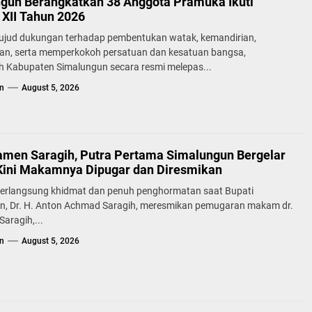
gun Berangkatkan 38 Anggota Pramuka Ikuti
XII Tahun 2026
ujud dukungan terhadap pembentukan watak, kemandirian,
lan, serta memperkokoh persatuan dan kesatuan bangsa,
h Kabupaten Simalungun secara resmi melepas...
n
August 5, 2026
samen Saragih, Putra Pertama Simalungun Bergelar
Kini Makamnya Dipugar dan Diresmikan
erlangsung khidmat dan penuh penghormatan saat Bupati
n, Dr. H. Anton Achmad Saragih, meresmikan pemugaran makam dr.
aragih,...
n
August 5, 2026