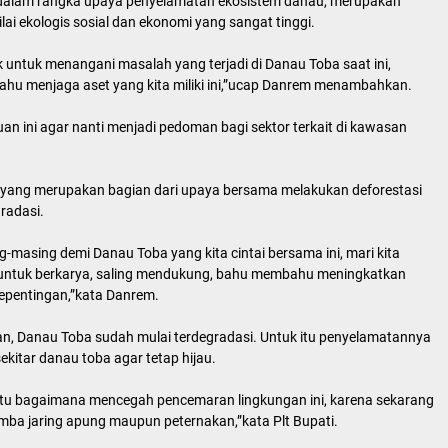
 dalam rangka upaya penyelamatan ekosistem danau, merupakan
lai ekologis sosial dan ekonomi yang sangat tinggi.
 untuk menangani masalah yang terjadi di Danau Toba saat ini,
ahu menjaga aset yang kita miliki ini,”ucap Danrem menambahkan.
an ini agar nanti menjadi pedoman bagi sektor terkait di kawasan
 yang merupakan bagian dari upaya bersama melakukan deforestasi
radasi.
-masing demi Danau Toba yang kita cintai bersama ini, mari kita
untuk berkarya, saling mendukung, bahu membahu meningkatkan
kepentingan,”kata Danrem.
an, Danau Toba sudah mulai terdegradasi. Untuk itu penyelamatannya
ekitar danau toba agar tetap hijau.
yaitu bagaimana mencegah pencemaran lingkungan ini, karena sekarang
mba jaring apung maupun peternakan,”kata Plt Bupati.