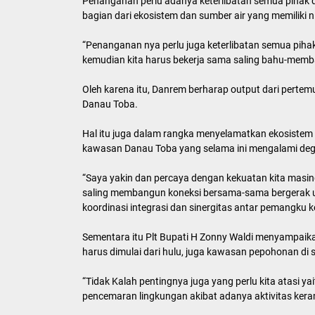
Penanganan perlu adanya keterlibatan semua pihak
bagian dari ekosistem dan sumber air yang memiliki ni
“Penanganan nya perlu juga keterlibatan semua pihak
kemudian kita harus bekerja sama saling bahu-memb
Oleh karena itu, Danrem berharap output dari pertemu
Danau Toba.
Hal itu juga dalam rangka menyelamatkan ekosistem
kawasan Danau Toba yang selama ini mengalami deg
“Saya yakin dan percaya dengan kekuatan kita masing
saling membangun koneksi bersama-sama bergerak 
koordinasi integrasi dan sinergitas antar pemangku 
Sementara itu Plt Bupati H Zonny Waldi menyampaik
harus dimulai dari hulu, juga kawasan pepohonan di s
“Tidak Kalah pentingnya juga yang perlu kita atasi 
pencemaran lingkungan akibat adanya aktivitas kera