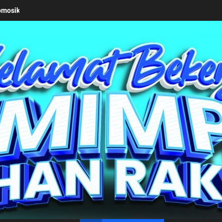
eseriusan Pemkab Simalungun bersama Kemendagri Kawal Investasi C
un