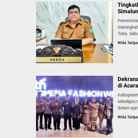
Tingkat
Simalun
Pemerinta
meningkat
Toba. Seb
Wida Tariga
Dekrana
di Acar
Kabupaten
sekaligus
dalam ajan
Wida Tariga