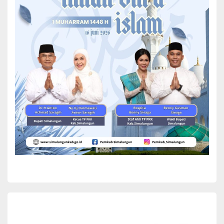
menyulitkan warga untuk melintasinya. Dimana jalan tersebut
melintasi saluran air (sungai kecil) yang meluap hingga ke
menggenangi badan jalan.
Bupati Simalungun dan Kadis PUTR Tinjau Kondisi Jalan
Penghubung Nagori Sordang Bolon Menuju Bangun
Sordang
Tidak ada pilihan lain, Bupati pun melintasi jalan yang tergenang air
itu dengan sepeda motor dan diikuti rombongan lainnya termasuk
Camat Ujung Padang Manaon Siregar.
Melihat kondisi ini, Bupati langsung perintahkan Kepala Dinas PUTR
untuk segera menurunkan alat berat guna melakukan tindakan
sementara dalam mengatasi kondisi jalan sehingga masyarakat
tidak terkendala dalam beraktifitas.
Bupati juga meminta Kadis PUTR untuk segera mengatasi
genangan air yang berada di badan jalan dan mengusahakan agar
air tidak lagi menggenangi jalan.