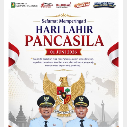
“Sungainya juga silakan di korek dan dilebarkan, kita punya alat.
Jadi saya meminta kepada PUTR agar secepatnya di kerjakan. Dan
komunikasi dengan masyarakat setempat kalau nantinya ada
tanah masyarakat yang terkena agar di ihklas kan,”kata Bupati.
Mendengar hal tersebut masyarakat langsung menyambut
antusias dan mengucapkan terimakasih kepada Bupati
Simalungun yang telah cepat tanggap dan akan menurunkan alat
berat.
“Kami mengucapkan terimakasih. Dan kami berharap agar jangan
penangannan sementara akan tetapi kiranya ada pembangunan.
Kami masyarakat siap Marharoan Bolon dan siap selalu
mendukung program bapak Bupati,”ujar salah seorang warga yang
turut bersama Bupati dan rombongan meninjau jalan itu.
Menyikapi antusias masyarakat yang mau dan siap merharoan
bolon, Bupati yang juga didampingi sejumlah pimpinan perangkat
daerah menyampaikan terimakasih kepada masyarakat yang telah
menyambut dengan antusias dan ikut serta gerakkan Haruan
Bolon.