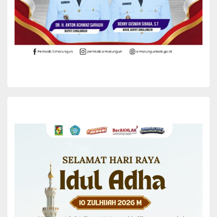
Sebelumnnya tokoh masyarakat, H Budi Dalimunthe
menyampaikan ucapan terimakasih kepada Bupati Simalungun
Radiapoh Hasiholan Sinaga yang telah hadir berkunjung di Nagori
Sordang Bolon dan bertemu dengan dengan Masyarakat
Kecamatan Ujung Padang.
“Saya mewakili masyarakat, menyampaikan apresiasi kepada
bapak Bupati yang telah berkunjung di Kecamatan Ujung Padang.
Kalau bisa jangan datang aja pak, kalau bisa kue nya pak,”kata H
Budi saat Bupati bertemu masyarakat Nagori Sordang Bolon.
Yang dimaksud kue H Budi adalah pembangun Infrastruktur jalan
penghubung Sordang Bolon menuju Nagori Bangun Sordang.
Sebagai mana dijelaskan bahwa, akses infrastruktur jalan
perhubung kedua nagori tersebut kondisinya sangat parah dan
sering di genangi air saat hujan, terutama dengan intensitas tinggi.
Jalan tersebut merupakan sarana pendukung bagi masyarakat di
kedua nagori dalam melakukan aktifitas sehari-hari.