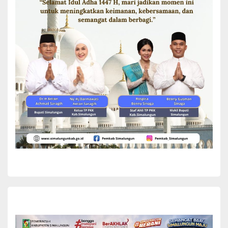
Untuk itu, H Budi berharap kepada Bupati Simalungun untuk
memberikan perhatiannya terhadap kondisi jalan penghubung
Nagori Sordang Bolon menuju Bangun Sordang, Sehingga
masyarakat tidak terganggu saat melintasi jalan tersebut.
Ia juga mengajak seluruh masyarakat untuk bersama-sama
mendukung setiap program dan langkah dari Bupati Simalungun
untuk membangun Kabupten Simalungun, yang diharapkan dapat
segera mewujudkan pembangunan infrastruktur jalan di Nagori
Sordang Bolon.(*)