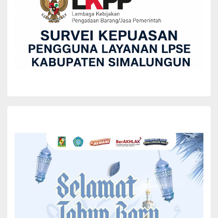
BERITA
KECAMATAN
UJUNG PADANG
Bupati Simalungun dan Kadis PUTR Tinjau
Kondisi Jalan Penghubung Nagori Sordang
Bolon Menuju Bangun Sordang
Yuni Rafidhah
September 10, 2024
Bupati Simalungun Radiapoh Hasiholan Sinaga bersama Kadis
Pekerjaan Umum dan Tata Ruang Hotbinson Damanik melakukan
peninjauan jalan penghubung Nagori Sordang Bolon menuju Nagori
Bangun Sordang Kecamatan Ujung Padang, Simalungun, Sumut,
Senin (9/9/2024).
Hal itu dilakukan Bupati guna menyahuti permohonan masyarakat
saat melakukan kunjungan kerja di Nagori Sordang Bolon.
Masyarakat meminta agar Bupati Simalungun memberikan
perhatian terhadap pembangunan infrastruktur jalan penghubung
dari Nagori Sordang bolon menuju Nagori Sorang Bolon.
Saat berada dilokasi jalan penghubung kedua nagori itu, Bupati
Simalungun mendapai jalan tersebut tergenang air sehingga