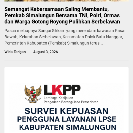
Semangat Kebersamaan Saling Membantu,
Pemkab Simalungun Bersama TNI, Polri, Ormas
dan Warga Gotong Royong Pulihkan Serbelawan
Pasca meluapnya Sungai Sikkam yang merendam kawasan Pasar
Bawah, Kelurahan Serbelawan, Kecamatan Dolok Batu Nanggar,
Pemerintah Kabupaten (Pemkab) Simalungun terus...
Wida Tarigan
August 3, 2026
BERITA
Buka Rapat Kadin, Bupati Simalungun
Harapkan Kadin Dapat Ciptakan Peluang
Usaha Baru
Yuni Rafidhah
August 8, 2024