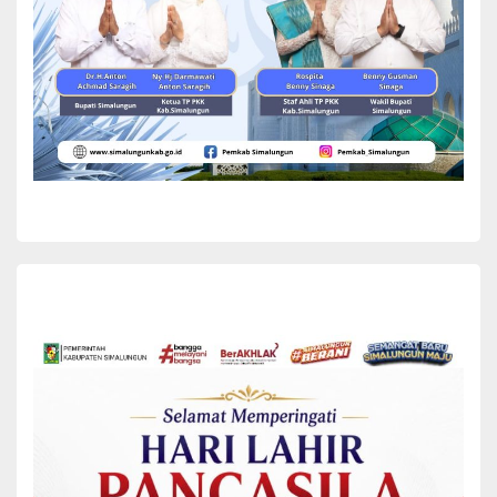
dan Industri Kecil Menengah (IKM) yang telah menggerakkan
ekonomi masyarakat, khususnya di Kabupaten Simalungun.
Bupati berharap kepada para pengurus Kadin Kabupaten
Simalungun agar dapat menciptakan peluang usaha baru untuk
mendongkrak perekonomian.
Disamping itu, kepada Dinas Perindustrian dan Perdagangan,
Bupati berharap untuk terus mendukung pelaku UMKM melalui
pelatihan, fasilitas dan pengadaan sertifikat halal untuk usaha.
Menurut Bupati Radiapoh, hasil rekapitulasi pada 2023 jumlah
Pelaku UMKM/IKM di Kabupaten
Simalungun sebanyak 27.904.
Dengan demikian, Bupati berharap adanya sinergitas antara
stakeholder dengan pengusaha lokal, sehingga jumlah UMKM dan
IKM terus bertambah.
“Semoga rapat ini dapat menghasilkan gagasan gagasan
konstruktif dan rekomendasi yang konkret untuk
Simalungun,”harap Bupati.