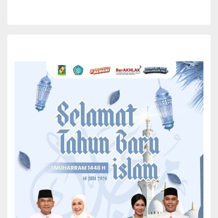
Bupati Simalungun Radiapoh Hasiholan Sinaga secara resmi
membuka rapat Kadin (Kamar Dagang dan Industri) ditandai
dengan pemukulan gong, berlangsung di Aula Siantar Hotel, Kota
Pematangsiantar, Rabu (7/8/2023).
Dalam sambutannya, Bupati Radiapoh mengajak seluruh
stakeholder untuk menyatukan tekad demi meningkatkan gairah
dunia usaha agar ekonomi masyarakat meningkat.
“Kita berharap melalui rapat pimpinan ini berdampak terhadap
pembangunan sumber daya manusia dan pengusaha lokal.
Sehingga berdampak pada peningkatan perekonomian
masyarakat,”ujar Bupati.
Buka Rapat Kadin, Bupati Simalungun Harapkan Kadin
Dapat Ciptakan Peluang Usaha Baru
Dalam kesempatan itu, Bupati juga mengapresiasi pengusaha lokal