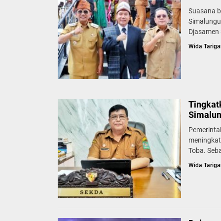
Suasana b
Simalungu
Djasamen S
Wida Tariga
Tingkat
Simalun
Pemerinta
meningkat
Toba. Seb
Wida Tariga