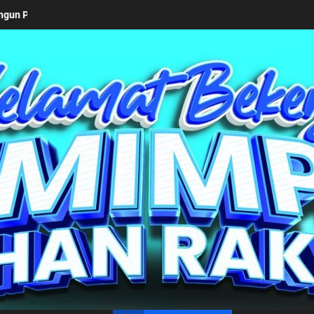
Keseriusan Pemkab Simalungun bersama Kemendagri Kawal Inve
un