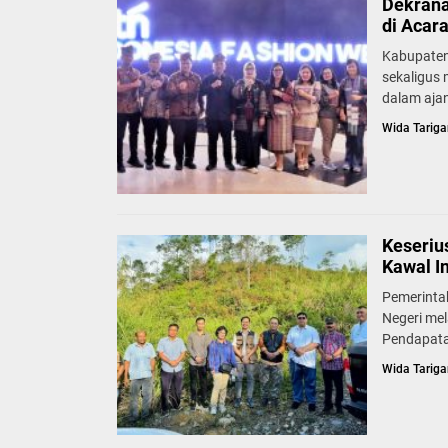
Dekrana
di Acar
Kabupaten
sekaligus
dalam ajan
Wida Tariga
Keseriu
Kawal I
Pemerinta
Negeri mel
Pendapata
Wida Tariga