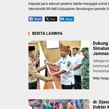
Kepada para seluruh peserta Sekda mengajak untu
teknokratik RPJMD Kabupaten Simalungun periode 
Post
Share
Share
BERITA LAINNYA
Dukung 
Simalun
Jamnas 
Sebagai w
keterampi
Pemerinta
Wida Tariga
dr. Dja
Dokter 