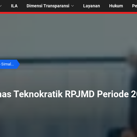
ILA
Dimensi Transparansi
Layanan
Hukum
P
Simal...
as Teknokratik RPJMD Periode 