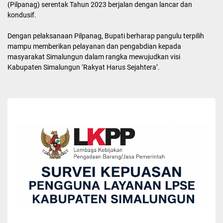
Yang tidak kalan pentingnya, Bupati menyampaikan, peningkatan
kualitas pelayanan publik secara terarah, sistematis dan terpadu
sesuai dengan peraturan dan perundang- undangan yang berlaku.
Teruslah melakukan inovasi dan terobosan yang dapat
meningkatkan pelayanan kepada masyarakat.
Sisi lain, dalam pidato itu, Bupati menyampaikan apresiasi dan
terima kasih kepada semua pihak yang telah berkerja keras atas
terselenggaranya pelaksanaan Pemilihan Pangulu Nagori
(Pilpanag) serentak Tahun 2023 berjalan dengan lancar dan
kondusif.
Dengan pelaksanaan Pilpanag, Bupati berharap pangulu terpilih
mampu memberikan pelayanan dan pengabdian kepada
masyarakat Simalungun dalam rangka mewujudkan visi
Kabupaten Simalungun ‘Rakyat Harus Sejahtera’.