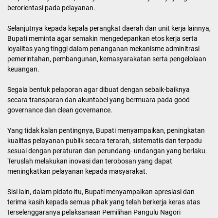
Bupati Simalungun dalam pidato tertulisnya yang di bacakan Sekda
menyampaikan momentum upacara hari Kesadaran Nasional
hendaknya dijadikan landasan berpijak dan bersumber motivasi
untuk memperbaharui mindset dan prilaku sebagai aparatur
pemerintah untuk memberikan pelayanan yang terbaik kepada
masyarakat.
Mari kita jadikan Hari Kesadaran Nasional sebagai pedoman dalam
menjalankan tugas pokok dan fungsi yang tercermin dari sikap
disiplin, budaya bersih, budaya tertib dan budaya kerja yang
berorientasi pada pelayanan.
Selanjutnya kepada kepala perangkat daerah dan unit kerja lainnya,
Bupati meminta agar semakin mengedepankan etos kerja serta
loyalitas yang tinggi dalam penanganan mekanisme adminitrasi
pemerintahan, pembangunan, kemasyarakatan serta pengelolaan
keuangan.
Segala bentuk pelaporan agar dibuat dengan sebaik-baiknya
secara transparan dan akuntabel yang bermuara pada good
governance dan clean governance.