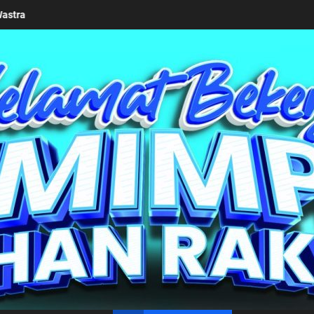
eriusan Pemkab Simalungun bersama Kemendagri Kawal Investasi Cab
un