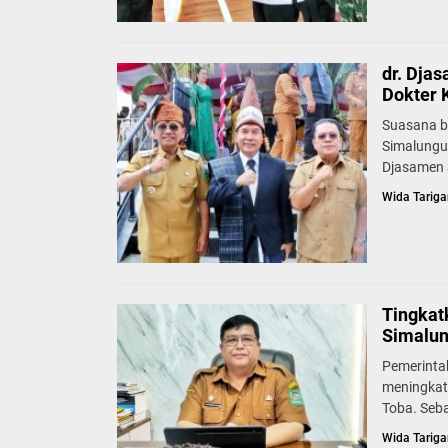
dr. Dja
Dokter 
Suasana b
Simalungu
Djasamen S
Wida Tariga
Tingkat
Simalun
Pemerinta
meningkat
Toba. Seb
Wida Tariga