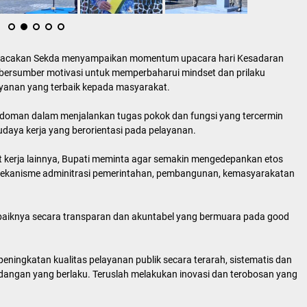
di bacakan Sekda menyampaikan momentum upacara hari Kesadaran
 bersumber motivasi untuk memperbaharui mindset dan prilaku
yanan yang terbaik kepada masyarakat.
pedoman dalam menjalankan tugas pokok dan fungsi yang tercermin
 budaya kerja yang berorientasi pada pelayanan.
t kerja lainnya, Bupati meminta agar semakin mengedepankan etos
n mekanisme adminitrasi pemerintahan, pembangunan, kemasyarakatan
-baiknya secara transparan dan akuntabel yang bermuara pada good
eningkatan kualitas pelayanan publik secara terarah, sistematis dan
dangan yang berlaku. Teruslah melakukan inovasi dan terobosan yang