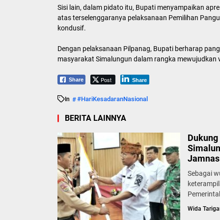
Sisi lain, dalam pidato itu, Bupati menyampaikan apr
atas terselenggaranya pelaksanaan Pemilihan Pangul
kondusif.
Dengan pelaksanaan Pilpanag, Bupati berharap pan
masyarakat Simalungun dalam rangka mewujudkan vi
Post
Share
Share
#HariKesadaranNasional
In
BERITA LAINNYA
Dukung 
Simalun
Jamnas 
Sebagai w
keterampi
Pemerinta
Wida Tariga