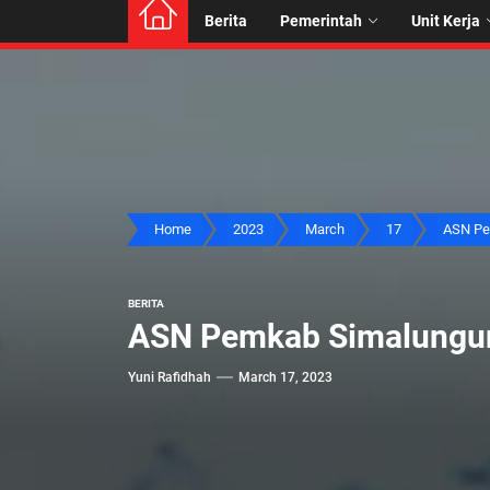
Berita
Pemerintah
Unit Kerja
Home
2023
March
17
ASN Pe
BERITA
ASN Pemkab Simalungun
Yuni Rafidhah
March 17, 2023