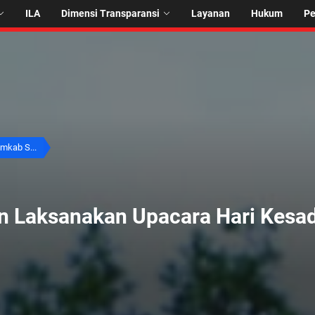
ILA
Dimensi Transparansi
Layanan
Hukum
P
mkab S...
 Laksanakan Upacara Hari Kesad