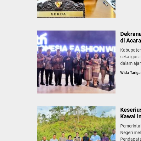
Dekrana
di Acar
Kabupaten
sekaligus
dalam ajan
Wida Tariga
Keseriu
Kawal I
Pemerinta
Negeri mel
Pendapata