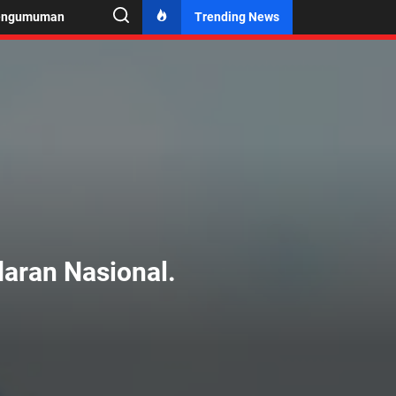
engumuman
Trending News
aran Nasional.