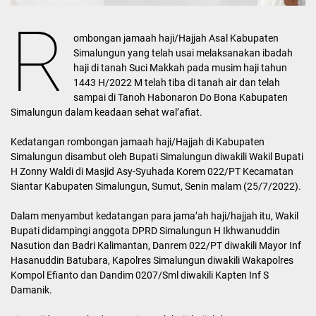
R
ombongan jamaah haji/Hajjah Asal Kabupaten
Simalungun yang telah usai melaksanakan ibadah
haji di tanah Suci Makkah pada musim haji tahun
1443 H/2022 M telah tiba di tanah air dan telah
sampai di Tanoh Habonaron Do Bona Kabupaten
Simalungun dalam keadaan sehat wal’afiat.
Kedatangan rombongan jamaah haji/Hajjah di Kabupaten
Simalungun disambut oleh Bupati Simalungun diwakili Wakil Bupati
H Zonny Waldi di Masjid Asy-Syuhada Korem 022/PT Kecamatan
Siantar Kabupaten Simalungun, Sumut, Senin malam (25/7/2022).
Dalam menyambut kedatangan para jama’ah haji/hajjah itu, Wakil
Bupati didampingi anggota DPRD Simalungun H Ikhwanuddin
Nasution dan Badri Kalimantan, Danrem 022/PT diwakili Mayor Inf
Hasanuddin Batubara, Kapolres Simalungun diwakili Wakapolres
Kompol Efianto dan Dandim 0207/Sml diwakili Kapten Inf S
Damanik.