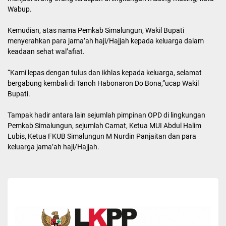
“Selamat datang kembali di Tanoh Habonaron Do Bona bertemu
dengan keluarga,”kata Wakil Bupati.
Selanjutnya Wakil Bupati berharap, dengan kepulangan ini kiranya
para jamaah dapat menjadi haji/Hajjah yang mabrur dan di
anugerah Allah SWT.
“Hal ini dapat tercermin dari peningkatan ibadah dan dapat
mewarnai lingkungan masing masing. Jadilah contoh teladan di
tengah-tengah masyarakat dan lingkungan masing-masing serta
menjadi orang-orang terdepan di lingkungan masing-masing,”kata
Wabup.
Kemudian, atas nama Pemkab Simalungun, Wakil Bupati
menyerahkan para jama’ah haji/Hajjah kepada keluarga dalam
keadaan sehat wal’afiat.
“Kami lepas dengan tulus dan ikhlas kepada keluarga, selamat
bergabung kembali di Tanoh Habonaron Do Bona,”ucap Wakil
Bupati.
Tampak hadir antara lain sejumlah pimpinan OPD di lingkungan