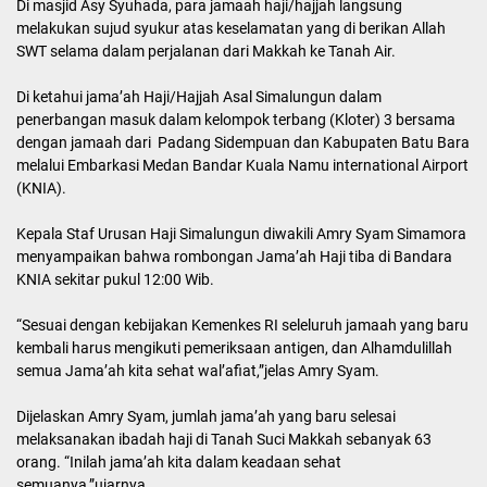
Di masjid Asy Syuhada, para jamaah haji/hajjah langsung
melakukan sujud syukur atas keselamatan yang di berikan Allah
SWT selama dalam perjalanan dari Makkah ke Tanah Air.
Di ketahui jama’ah Haji/Hajjah Asal Simalungun dalam
penerbangan masuk dalam kelompok terbang (Kloter) 3 bersama
dengan jamaah dari Padang Sidempuan dan Kabupaten Batu Bara
melalui Embarkasi Medan Bandar Kuala Namu international Airport
(KNIA).
Kepala Staf Urusan Haji Simalungun diwakili Amry Syam Simamora
menyampaikan bahwa rombongan Jama’ah Haji tiba di Bandara
KNIA sekitar pukul 12:00 Wib.
“Sesuai dengan kebijakan Kemenkes RI seleluruh jamaah yang baru
kembali harus mengikuti pemeriksaan antigen, dan Alhamdulillah
semua Jama’ah kita sehat wal’afiat,”jelas Amry Syam.
Dijelaskan Amry Syam, jumlah jama’ah yang baru selesai
melaksanakan ibadah haji di Tanah Suci Makkah sebanyak 63
orang. “Inilah jama’ah kita dalam keadaan sehat
semuanya,”ujarnya.