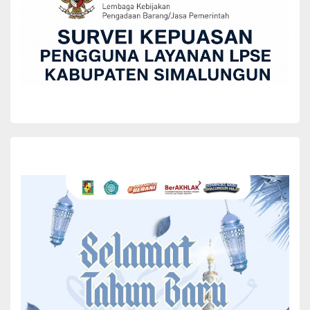
Pemkab Simalungun, sejumlah Camat, Ketua MUI Abdul Halim
Lubis, Ketua FKUB Simalungun M Nurdin Panjaitan dan para
keluarga jama’ah haji/Hajjah.