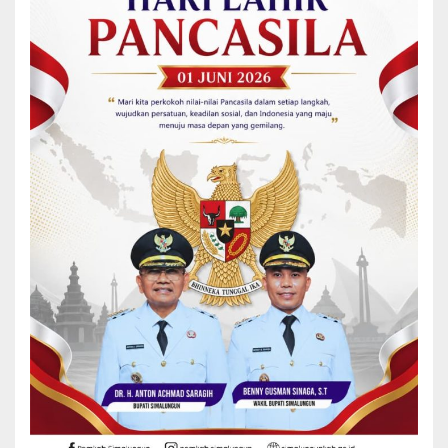
Beberapa catatan dan masukan selama pembahasan LKPj telah
dituangkan dalam bentuk rekomendasi atas penyelenggaraan
pemerintahan selama tahun anggaran 2021.
8 Fraksi DPRD Simalungun Setujui 4 Raperda Tahun 2022.
Rekomendasi DPRD Simalungun akan menjadi masukan serta
bahan evaluasi bagi seluruh jajaran Pemkab Simalungun dalam
rangka perbaikan kinerja dan peningkatan pelayanan kepada
masyarakat dimasa yang akan datang.
Kepada pansus 2 dan 3 yang memberikan waktu, pikiran DNA
masukan terkait 4 Ranperda akan ditetapkan.menjadi Perda, Wakil
Bupati juga menyampaikan terimakasih.
Dengan terbitnya Perda tersebut diharapkan kinerja pemerintahan
Nagori semakin baik, pengelolaan pariwisata semakin tertata dan
pengelolaan aset daerah lebih tertib serta perlindungan terhadap
hak anak semakin tegas di Kabupaten Simalungun.