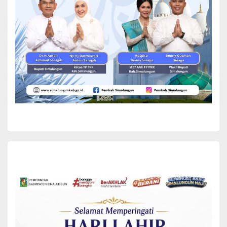
bicaranya Lindung Samosir, Fraksi Demokrat melalui juru bicaranya
Irwansyah Purba, Fraksi Perindo melalui juru bicaranya Agus
Irawan Sinaga, Fraksi Hanura melalui juru bicaranya Jarusdin
Sinaga, Fraksi Persatuan Amanat Pembangunan melalui juru
bicaranya Hendra Sukmana Sinaga.
Sementara itu, ke empat Ranperda yang disetujui fraksi-fraksi
tersebut yaitu (1) Ranperda tentang Perubahan atas Perda
Kabupaten Simalungun No 2 tahun 2016 tentang Nagori, (2)
Ranperda tentang Rencana Induk Pariwisata Daerah, (3) Ranperda
tentang Kabupaten Layak Anak dan (4) Ranperda tentang
Pengelolaan Barang Milik Daerah.
Bupati Simalungun dalam pendapat akhirnya yang dibacakan oleh
Wakil Bupati H Zonny Waldi menyapaikan terimakasih yang
sebesar-besarnya kepada pimpinan dan anggota DPRD yang
tergabung dalam panitia khusus (pansus) 1 yang telah
memberikan perhatian dalam bentuk saran, tanggapan dan koreksi
pada saat pembahasaan Laporan Keterangan
Pertanggungjawaban (LKPj) Bupati Simalungun Tahun 2022.