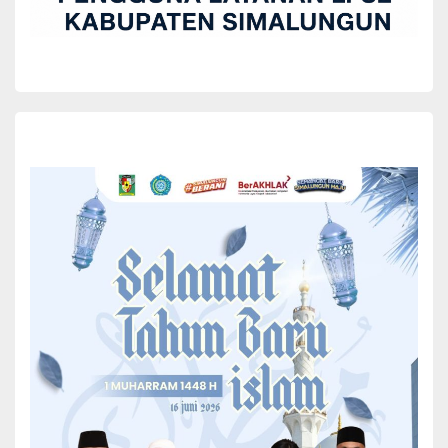
S
ebanyak 8 fraksi DPRD Simalungun menerima dan
menyetujui 4 Rancangan Peraturan Daerah
(Ranperda) Kabupaten Simalungun Tahun 2022 untuk
ditetapkan menjadi Peraturan Daerah (Perda).
Hal itu disampaikan oleh juru bicara masing-masing fraksi pada
rapat paripurna DPRD Simalungun yang dipimpin oleh Ketua DPRD
Timbul Jaya Sibarani didampingi wakil-wakilnya Sarimin S Girsang,
Elias Barus, Sastro Joyo Sirat pada Rapat Paripurna di Gedung
DPRD Simalungun, Pamatang Raya, Sumut, Senin (13/6/2022).
Rapat paripurna tersebut di hadiri Anggota DPRD, Bupati
Simalungun diwakili Wakil Bupati H Zonny Waldi, staf ahli DPRD,
Sekda Esron Sinaga, Staf Ahli Bupati Simalungun, Asisten dan
pimpinan OPD di lingkungan Pemkab Simalungun.
Kedelapan fraksi di DPRD Simalungun yaitu Fraksi PDI Perjuangan
melalui juru bicaranya Jaser Parade Gultom, Fraksi Gerindra
melalui juru bicaranya Ikhwanuddin Nasution, Fraksi Nasdem
melalui juru bicara Jemerson Saragih, Fraksi Golkar melalui juru