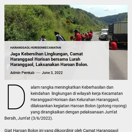
HARANGGAOL HORISON
KECAMATAN
Jaga Kebersihan Lingkungan, Camat
Haranggaol Horisan bersama Lurah
Haranggaol, Laksanakan Haroan Bolon.
Admin Pemkab
June 3, 2022
D
alam rangka meningkatkan Keberhasilan dan
keindahan lingkungan di wilayah kerja Kecamatan
Haranggaol Horisan dan Kelurahan Haranggaol,
dilaksankan kegiatan Haroan Bolon (gotong royong)
yang dirangkaikan dengan pelaksanaan Jum’at
Bersih, Jum’at (3/6/2022).
Giat Haroan Bolon ini yang dikoordinir oleh Camat Haranggaol