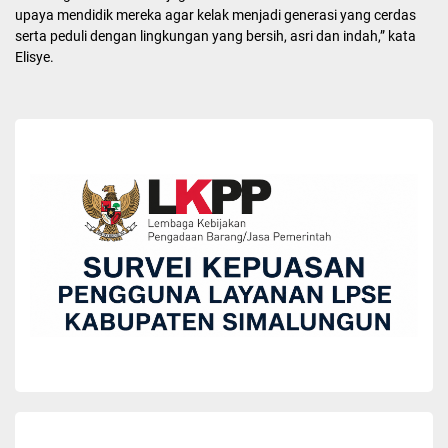
Camat Haranggaol Horisan didampingi Lurah Haranggaol
berharap, kegiatan Haroan Bolon ini akan semakin membudaya di
tengah tengah masyarakat sehingga tercipta lingkungan yang
bersih, rapi dan Sehat sekaligus menjaga dan merawat fasilitas
yang telah dibangun oleh pemerintah di Haranggaol Horisan ini.
“Dalam giat hari ini kami juga melibatkan anak sekolah dalam
upaya mendidik mereka agar kelak menjadi generasi yang cerdas
serta peduli dengan lingkungan yang bersih, asri dan indah,” kata
Elisye.