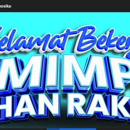
riusan Pemkab Simalungun bersama Kemendagri Kawal Investasi Cabl
un