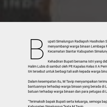
B
upati Simalungun Radiapoh Hasiholan S
menyambangi warga binaan Lembaga Pe
Kecamatan Siantar Kabupaten Simalun
Kehadiran Bupati bersama Istri yang d
Halim Lubis di sambut oleh Plt Kapalas Kelas II A 
IIA tersebut untuk berbagi tali asih kepada warga bin
Dalam kesempatan itu, M Tavip menyampaikan terimak
bantuannya terhadap warga binaan yang berada di La
batuan terhadap warga binaan dan para petugas di L
“Terimaksih bapak Bupati serta keluarga, semoga ba
Kabupaten Simalungun,”kata M Tavip.