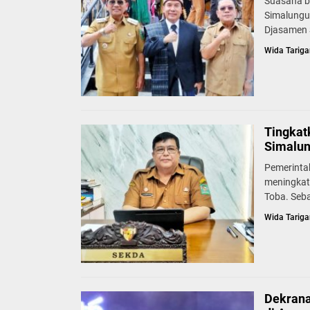
Suasana b
Simalungu
Djasamen S
Wida Tariga
Tingkat
Simalun
Pemerinta
meningkat
Toba. Seb
Wida Tariga
Dekrana