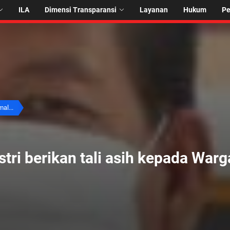
ILA
Dimensi Transparansi
Layanan
Hukum
P
al...
tri berikan tali asih kepada Warg