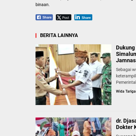
binaan.
Post
Share
Share
BERITA LAINNYA
Dukung 
Simalun
Jamnas 
Sebagai w
keterampi
Pemerinta
Wida Tariga
dr. Dja
Dokter 