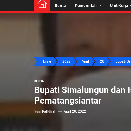
Berita
Pemerintah
Unit Kerja
Home
2022
April
28
Bupati Sim
BERITA
Bupati Simalungun dan Is
Pematangsiantar
Yuni Rafidhah
April 28, 2022