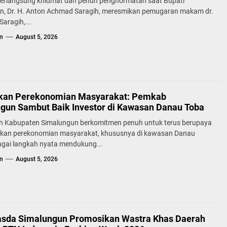
erlangsung khidmat dan penuh penghormatan saat Bupati
n, Dr. H. Anton Achmad Saragih, meresmikan pemugaran makam dr.
aragih,...
n
August 5, 2026
kan Perekonomian Masyarakat: Pemkab
gun Sambut Baik Investor di Kawasan Danau Toba
h Kabupaten Simalungun berkomitmen penuh untuk terus berupaya
kan perekonomian masyarakat, khususnya di kawasan Danau
agai langkah nyata mendukung...
n
August 5, 2026
sda Simalungun Promosikan Wastra Khas Daerah