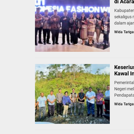
di Acar
Kabupaten
sekaligus
dalam ajan
Wida Tariga
Keseriu
Kawal I
Pemerinta
Negeri mel
Pendapata
Wida Tariga