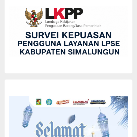
BERITA
Bupati Simalungun Dan Ketua DPRD Hadiri
Peringatkan hari Kenaikan Isa Al-Masih di
Gereja HKBP Resort Tiga Dolok.
Yuni Rafidhah
April 17, 2022
B
upati Simalungun Radiapoh Hasiholan Sinaga diwakili
Kepala Badan Kesatuan Bangsa dan Politik (Kaban
Kesbangpol) Arifin Nainggolan bersama Ketua DPRD
Timbul Jaya Sibarani dan istri, menghadiri acara
Peringatkan hari Kenaikan Isa Al-Masih di Gereja
HKBP Resort Tiga Dolok Kecamatan Dolok Panribuan Kabupaten
Simalungun, Sumut, Minggu (17/4/2022)
Acara peringatan keagamaan itu juga dirangkaikan dengan
Peresmian Gedung Sekolah Minggu dan Pesta Parheheon Sekolah
Minggu Gereja HKBP Resort Tiga Dolok.
Mengawali acara tersebut dilaksanakan kebaktian Minggu Praeses