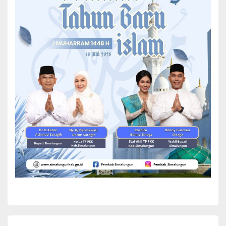
HKBP Distrik V Sumatera Timur Pdt.M.Silitonga.M.Th, namun
sebelumnya dilaksanakan penandatanganan prasasti oleh
Praeses, Pendeta Resort Tiga Dolok Pdt B Siagian dan Bupati
SimaLungun yang dilanjutkan dengan pengguntingan pita sebagai
tanda diresmikannya gedung Sekolah Minggu. Pengguntingan pita
ini dilakukan oleh Plt Kadis Kominfo SML Simangunsong yang di
hunjuk langsung oleh panitia.
Bupati Simalungun diwakili Kaban Kesbangpol Arifin Nainggolan
dalam sambutan antara lain menghimbau kepada jemaat HKBP
Tiga Dolok terutama anak-anak Singkolah Minggu untuk
memanfaatkan keberadaan Sekolah Minggu untuk meningkatkan
ke imanan kepada Tuhan.
“Jaga dan rawat gedung Sekolah Minggu ini, gunakan untuk
membina dan mendidik mental anak-anak, sehingga mereka
nantinya menjadi generasi yang memiliki keimanan yang tinggi
kepada Tuhan dan juga menjadi generasi yang cerdas,”kata Arifin.
Kemudian, Arifin Nainggolan menyampaikan terimakasih kepada
jemaat yang telah hadir mengikuti kegiatan keagamaan ini dengan
tetap mengikuti protokol kesehatan. “Meskipun Kabupaten