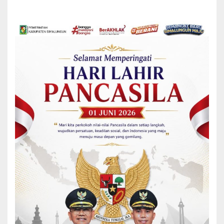
Simalungun berada di level 1, namun kita harus tetap patuh
terhadap protokol kesehatan sesuai dengan anjuran
pemerintah,”pinta Arifin.
Usai kebaktian, dilaksanakan acara pesta Parheheon Singkolah
Minggu Gereja HKBP Resort Tiga Dolok. Di acara pesta tersebut
Bupati diwakili Kaban Kesbangpol dan Ketua DPRD Simalungun
secara pribadi memberikan bantuan untuk kebutuhan Gedung
Sekolah Minggu. Pemberian bantuan juga disusul oleh pimpinan
OPD yang hadir.
Terlihat di acara tersebut juga Dinas Kesehatan Kabupaten
Simalungun melaksanakan kegiatan vaksinasi dosis 1, dosis 2 dan
dosis 3 (booster) kepada para jemaat dan masyarakat, dengan
tenaga vaksinator dari Puskesmas Tiga Dolok.
Tampak hadir dalam kesempatan tersebut antara lain Kadis
Kesehatan Edwin Tony SM Simanjuntak, Kadis Pendidikan Zacson
M Silalahi, Plt Kadis Kominfo SML Simangunsong, Plt Inspektorat
Roganda Sihombing, Kadis Penanaman Modal dan Pelayanan
Perizinan Terpadu Satu Pintu (PMPPTSP) Pahala R Sinaga, Camat