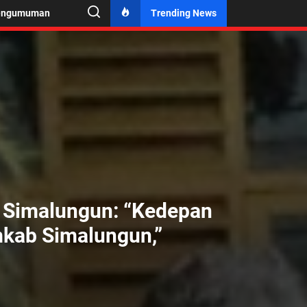
engumuman
Trending News
i Simalungun: “Kedepan
mkab Simalungun,”