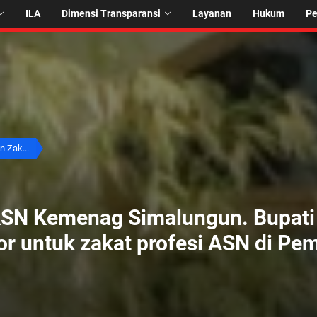
ILA
Dimensi Transparansi
Layanan
Hukum
P
n Zak...
 ASN Kemenag Simalungun. Bupat
r untuk zakat profesi ASN di Pe