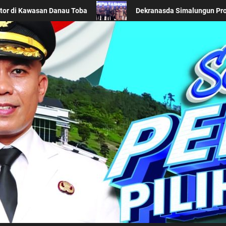
erah di Acara BTN Indonesia Fashion Week 2026
Keser
Kabupaten Simalung