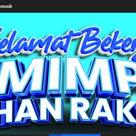
iusan Pemkab Simalungun bersama Kemendagri Kawal Investasi Cable
un