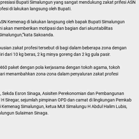
esiasi Bupati Simalungun yang sangat mendukung zakat prifesi ASN
esi di lakukan langsung oleh Bupati.
i ASN Kemenag di lakukan langsung oleh bapak Bupati Simalungun
i akan memberikan motipasi dan bagian dari akuntabilitas
Simalungun,”kata Sakoanda.
usian zakat profesi tersebut di bagi dalam beberapa zona dengan
i dari 10 kg beras, 2 kg minya goreng dan 2 kg gula pasir.
ang 460 paket dengan pola kerjasama dengan tokoh agama, tokoh
ari menambahkan zona-zona dalam penyaluran zakat profesi
n, Sekda Esron Sinaga, Asisiten Perekonomian dan Pembangunan
H Siregar, sejumlah pimpinan OPD dan camat di lingkungan Pemkab
 di Kemenag Simalungun, ketua MUI Simalungu H Abdul Halim Lubis,
alungun Sulaiman Sinaga.