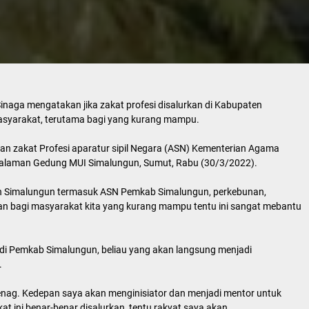
inaga mengatakan jika zakat profesi disalurkan di Kabupaten
syarakat, terutama bagi yang kurang mampu.
kan zakat Profesi aparatur sipil Negara (ASN) Kementerian Agama
halaman Gedung MUI Simalungun, Sumut, Rabu (30/3/2022).
ten Simalungun termasuk ASN Pemkab Simalungun, perkebunan,
kan bagi masyarakat kita yang kurang mampu tentu ini sangat mebantu
 di Pemkab Simalungun, beliau yang akan langsung menjadi
.
menag. Kedepan saya akan menginisiator dan menjadi mentor untuk
at ini benar-benar disalurkan, tentu rakyat saya akan