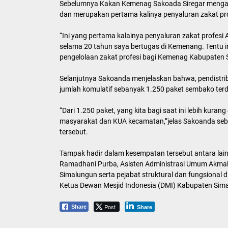
Sebelumnya Kakan Kemenag Sakoada Siregar mengapr
dan merupakan pertama kalinya penyaluran zakat prof
“Ini yang pertama kalainya penyaluran zakat profes
selama 20 tahun saya bertugas di Kemenang. Tentu in
pengelolaan zakat profesi bagi Kemenag Kabupaten 
Selanjutnya Sakoanda menjelaskan bahwa, pendistrib
jumlah komulatif sebanyak 1.250 paket sembako terdir
“Dari 1.250 paket, yang kita bagi saat ini lebih kur
masyarakat dan KUA kecamatan,”jelas Sakoanda seb
tersebut.
Tampak hadir dalam kesempatan tersebut antara lai
Ramadhani Purba, Asisten Administrasi Umum Akmal 
Simalungun serta pejabat struktural dan fungsional
Ketua Dewan Mesjid Indonesia (DMI) Kabupaten Sim
Post
Share
Share