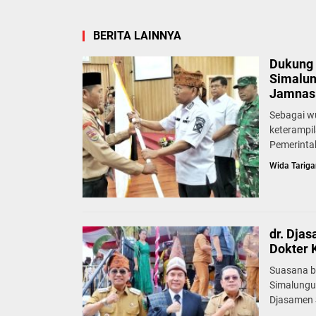
BERITA LAINNYA
Dukung 
Simalun
Jamnas 
Sebagai w
keterampi
Pemerinta
Wida Tariga
dr. Dja
Dokter 
Suasana b
Simalungu
Djasamen S