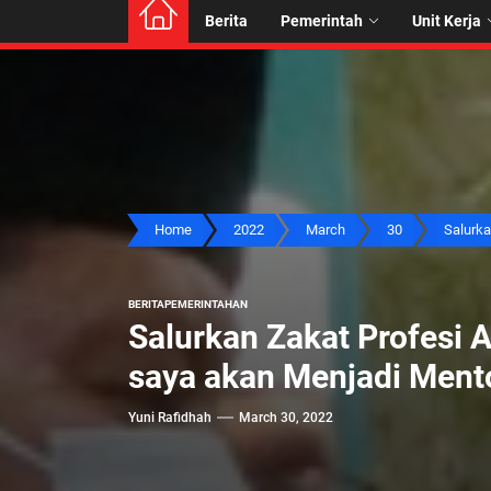
Berita
Pemerintah
Unit Kerja
Home
2022
March
30
Salurka
BERITA
PEMERINTAHAN
Salurkan Zakat Profesi
saya akan Menjadi Mento
Yuni Rafidhah
March 30, 2022