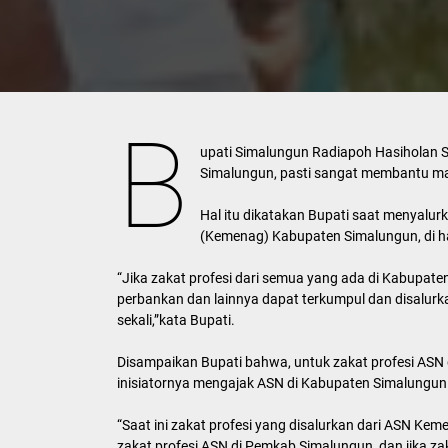
B
upati Simalungun Radiapoh Hasiholan S
Simalungun, pasti sangat membantu ma
Hal itu dikatakan Bupati saat menyalur
(Kemenag) Kabupaten Simalungun, di 
“Jika zakat profesi dari semua yang ada di Kabupa
perbankan dan lainnya dapat terkumpul dan disalur
sekali,”kata Bupati.
Disampaikan Bupati bahwa, untuk zakat profesi ASN
inisiatornya mengajak ASN di Kabupaten Simalungun
“Saat ini zakat profesi yang disalurkan dari ASN Ke
zakat profesi ASN di Pemkab Simalungun, dan jika zak