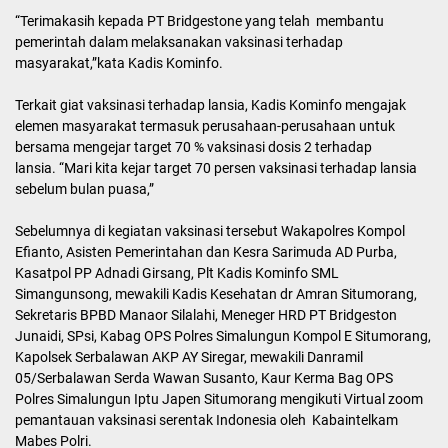
“Terimakasih kepada PT Bridgestone yang telah membantu
pemerintah dalam melaksanakan vaksinasi terhadap
masyarakat,”kata Kadis Kominfo.
Terkait giat vaksinasi terhadap lansia, Kadis Kominfo mengajak
elemen masyarakat termasuk perusahaan-perusahaan untuk
bersama mengejar target 70 % vaksinasi dosis 2 terhadap
lansia. “Mari kita kejar target 70 persen vaksinasi terhadap lansia
sebelum bulan puasa,”
Sebelumnya di kegiatan vaksinasi tersebut Wakapolres Kompol
Efianto, Asisten Pemerintahan dan Kesra Sarimuda AD Purba,
Kasatpol PP Adnadi Girsang, Plt Kadis Kominfo SML
Simangunsong, mewakili Kadis Kesehatan dr Amran Situmorang,
Sekretaris BPBD Manaor Silalahi, Meneger HRD PT Bridgeston
Junaidi, SPsi, Kabag OPS Polres Simalungun Kompol E Situmorang,
Kapolsek Serbalawan AKP AY Siregar, mewakili Danramil
05/Serbalawan Serda Wawan Susanto, Kaur Kerma Bag OPS
Polres Simalungun Iptu Japen Situmorang mengikuti Virtual zoom
pemantauan vaksinasi serentak Indonesia oleh Kabaintelkam
Mabes Polri.