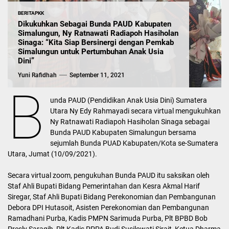
BERITA
PKK
Dikukuhkan Sebagai Bunda PAUD Kabupaten
Simalungun, Ny Ratnawati Radiapoh Hasiholan
Sinaga: “Kita Siap Bersinergi dengan Pemkab
Simalungun untuk Pertumbuhan Anak Usia
Dini”
Yuni Rafidhah
September 11, 2021
B
unda PAUD (Pendidikan Anak Usia Dini) Sumatera
Utara Ny Edy Rahmayadi secara virtual mengukuhkan
Ny Ratnawati Radiapoh Hasiholan Sinaga sebagai
Bunda PAUD Kabupaten Simalungun bersama
sejumlah Bunda PUAD Kabupaten/Kota se-Sumatera
Utara, Jumat (10/09/2021).
Secara virtual zoom, pengukuhan Bunda PAUD itu saksikan oleh
Staf Ahli Bupati Bidang Pemerintahan dan Kesra Akmal Harif
Siregar, Staf Ahli Bupati Bidang Perekonomian dan Pembangunan
Debora DPI Hutasoit, Asisten Perekonomian dan Pembangunan
Ramadhani Purba, Kadis PMPN Sarimuda Purba, Plt BPBD Bob