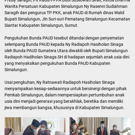
Presly Saragih, Plt Kadis PPPA Budi Susilowati Sirait, Ketua Dharma
Wanita Persatuan Kabupaten Simalungun Ny Rasenni Sudiahman
Saragih dan pengurus TP PKK, anak PAUD di Rumah dinas Wakil
Bupati Simalungun, Jln Suri-suri Pematang Simalungun Kecamatan
Siantar Kabupaten Simalungun, Sumut.
Pengukuhan Bunda PAUD tesebut ditandai dengan penyematan
selempang Bunda PAUD kepada Ny Radiapoh Hasiholan Sinaga
oleh Bunda PAUD Sumatera Utara diwakili oleh Bupati Simalungun
Radiapoh Hadiholan Sinaga SH di hadapan sejumlah anak usia dini
yang menyaksikan pengukuhan Bunda PAUD Kabupaten
Simalungun.
Usai pengkuhan, Ny Ratnawati Radiapoh Hasiholan Sinaga
menyampaikan kesiap-sediaannya untuk bersinergi dengan pihak
Pemkab Simalungun, dalam mempersiapkan pertumbuhan anak
usia dini menjadi generasi yang berakhlak, beretika dan memiliki
jiwa membangun bangsa, khususnya di Kabupaten Simalungun.