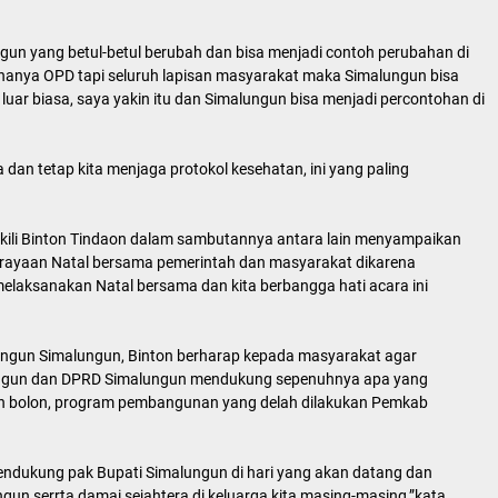
un yang betul-betul berubah dan bisa menjadi contoh perubahan di
a hanya OPD tapi seluruh lapisan masyarakat maka Simalungun bisa
uar biasa, saya yakin itu dan Simalungun bisa menjadi percontohan di
 dan tetap kita menjaga protokol kesehatan, ini yang paling
kili Binton Tindaon dalam sambutannya antara lain menyampaikan
erayaan Natal bersama pemerintah dan masyarakat dikarena
 melaksanakan Natal bersama dan kita berbangga hati acara ini
angun Simalungun, Binton berharap kepada masyarakat agar
lungun dan DPRD Simalungun mendukung sepenuhnya apa yang
n bolon, program pembangunan yang delah dilakukan Pemkab
endukung pak Bupati Simalungun di hari yang akan datang dan
un serrta damai sejahtera di keluarga kita masing-masing,”kata