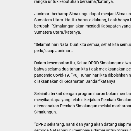
rangka untuk kebutuhan bersama,”katanya.
Junimart berharap Simalungu dapat menjadi Simalung
Sumatera Utara. Hal itu harus didukung, tidak hany
berubah. “Simalungun akan menjadi Kabupaten yang l
Sumatera Utara,”katanya.
“Selamat hari Natal buat kita semua, sehat kita semua
perlu,”ucap Junimart.
Dalam kesempatan itu, Ketua DPRD Simalungun diwa
bahwa selama dua tahun kita tidak melaksanakan p
pandemic Covid-19. “Puji Tuhan hari kita dibolehkan
dilaksanakan di Kecamatan Bandar,”katanya
Selainitu terkait dengan program haron bolon memb
menyikapi apa yang telah dikerjakan Pemkab Sima
direncanakan Pemkab Simalungun melalui marharoa
Simalungun.
“DPRD sekarang, nanti dan yang akan datang siap m
semoga Natal hari ini membawa damai untuk Simalung