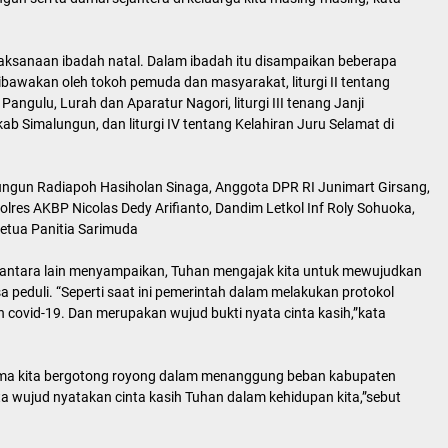
aksanaan ibadah natal. Dalam ibadah itu disampaikan beberapa
dibawakan oleh tokoh pemuda dan masyarakat, liturgi II tentang
ngulu, Lurah dan Aparatur Nagori, liturgi III tenang Janji
Simalungun, dan liturgi IV tentang Kelahiran Juru Selamat di
alungun Radiapoh Hasiholan Sinaga, Anggota DPR RI Junimart Girsang,
lres AKBP Nicolas Dedy Arifianto, Dandim Letkol Inf Roly Sohuoka,
ketua Panitia Sarimuda
 antara lain menyampaikan, Tuhan mengajak kita untuk mewujudkan
 peduli. “Seperti saat ini pemerintah dalam melakukan protokol
ovid-19. Dan merupakan wujud bukti nyata cinta kasih,”kata
sama kita bergotong royong dalam menanggung beban kabupaten
ta wujud nyatakan cinta kasih Tuhan dalam kehidupan kita,”sebut