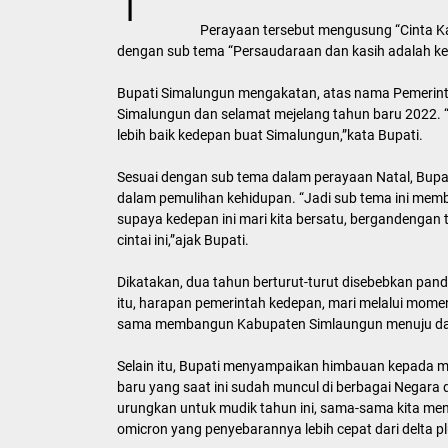
Perayaan tersebut mengusung “Cinta Ka
dengan sub tema “Persaudaraan dan kasih adalah k
Bupati Simalungun mengakatan, atas nama Pemerint
Simalungun dan selamat mejelang tahun baru 2022.
lebih baik kedepan buat Simalungun,”kata Bupati.
Sesuai dengan sub tema dalam perayaan Natal, Bup
dalam pemulihan kehidupan. “Jadi sub tema ini mem
supaya kedepan ini mari kita bersatu, bergandeng
cintai ini,”ajak Bupati.
Dikatakan, dua tahun berturut-turut disebebkan pan
itu, harapan pemerintah kedepan, mari melalui momen
sama membangun Kabupaten Simlaungun menuju dae
Selain itu, Bupati menyampaikan himbauan kepada m
baru yang saat ini sudah muncul di berbagai Negara d
urungkan untuk mudik tahun ini, sama-sama kita me
omicron yang penyebarannya lebih cepat dari delta pl