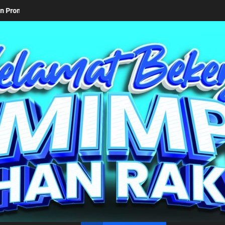
Keseriusan Pemkab Simalungun bersama Kemendagri Kawal Investa
un