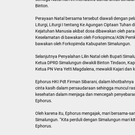
Binton.
Perayaan Natal bersama tersebut diawali dengan pel
Liturgi, Liturgi I tentang Ke Agungan Ciptaan Tuhan 
Kejatuhan Manusia akibat dosa dibawakan oleh para Pa
Keselamatan di bawakan oleh Forkopimca/ASN Pemkab 
bawakan oleh Forkopimda Kabupaten Simalungun.
Selanjutnya Penyalahan Lilin Natal oleh Bupati Sim
Ketua DPRD Simalungun diwakili Binton Tindaon, Kapo
Ketua PN Vera Yetti Magdalena, mewakili Kajari dan 
Ephorus HKI Pdt Firman Sibarani, dalam khotbahnya
cinta kasih dalam persaudaraan sehingga muncul rasa
kesehatan dalam menjaga dan mencegah penyebaran c
Ephorus.
Oleh karena itu, Ephorus mengajak, mari bersama-
Simalungun. “Kita perduli dengan Simalungun mari ki
Ephorus.