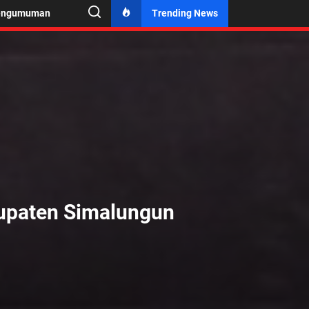
engumuman
Trending News
upaten Simalungun