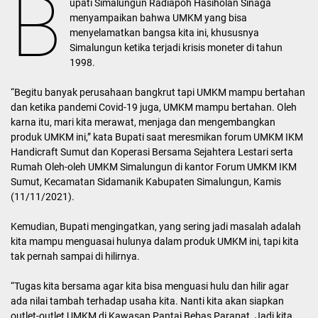
B
upati Simalungun Radiapoh Hasiholan Sinaga
menyampaikan bahwa UMKM yang bisa
menyelamatkan bangsa kita ini, khususnya
Simalungun ketika terjadi krisis moneter di tahun
1998.
“Begitu banyak perusahaan bangkrut tapi UMKM mampu bertahan
dan ketika pandemi Covid-19 juga, UMKM mampu bertahan. Oleh
karna itu, mari kita merawat, menjaga dan mengembangkan
produk UMKM ini,” kata Bupati saat meresmikan forum UMKM IKM
Handicraft Sumut dan Koperasi Bersama Sejahtera Lestari serta
Rumah Oleh-oleh UMKM Simalungun di kantor Forum UMKM IKM
Sumut, Kecamatan Sidamanik Kabupaten Simalungun, Kamis
(11/11/2021).
Kemudian, Bupati mengingatkan, yang sering jadi masalah adalah
kita mampu menguasai hulunya dalam produk UMKM ini, tapi kita
tak pernah sampai di hilirnya.
“Tugas kita bersama agar kita bisa menguasi hulu dan hilir agar
ada nilai tambah terhadap usaha kita. Nanti kita akan siapkan
outlet-outlet UMKM di Kawasan Pantai Bebas Parapat. Jadi kita