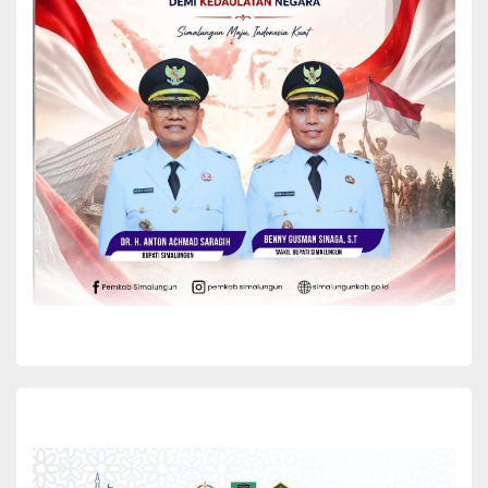
Dalam kegiatan tersebut menurut Martony, peserta akan menerima
materi tentang pengelolahan makanan lokal, mulai dari pengolahan
dan mengembangkannya untuk diberikan kepada anak-anak.
“Harapan kita adalah peserta dapat menyambungkan informasi
kepada ibu ibu yang memiliki balita di desa bagaimana memberikan
makanan berprotein tinggi yang berbasis lokal untuk membantu
mencegah stunting di daerah,”katanya.
Sebagai nara sumber dalam kegiatan itu yaitu Rismauli Maretha
Silalahi, ST, MT, MSc (Kepala Bidang Sosial Budaya dan Sumber
Daya Manusia, Bappeda Simalungun) dengan materi overview
penangan stunting lintas sektor di Kabupaten Simalungun, Dr. Tetty
Herta Doloksaribu dari Poltekkes Kemenkes Medan dengan materi
Panduan gizi berbasis pangan lokal Kabupaten Simalungun dan
Dini Lestari DCN MKes dari Poltekkes Kemenkes Medan dengan
materi cara pengolahan pangan makanan kaya protein termasuk
tempe.
Kegiatan itu diakhiri dengan praktik memasak resep modifikasi
Nitak (makanan khas dari Simalungun) yang dikombinasi dengan
tempe. Para ibu dalam kelompok berkreasi membuat versi