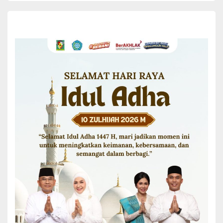
Simalungun serta pemerintah, sebagai upaya kita dalam
mencegahan stunting, agar anak-anak Simalungun kedepan
menjadi anak yang cerdas,”harap Ratnawati.
Menurut Ratnawati, kedepan TP PKK Kabupaten Simalungun yang
dipimpinya akan terus melakukan upaya dalam pencegahan
stunting melalui turun kedesa-desa dalam memberikan pembinaan
terutama yang berkaitan dengan peningkatan gizi anak.
Kegiatan itu diikuti sebanyak 100 orang peserta dari para pendidik
PAUD, Tim Penggerak PKK, Kader Posyandu dan anggota
organisasi perempuan. Warkshop dilaksanakan dalam dua
kegiatan yaitu pembekalan berupa penyampaian materi interaktif
dan praktik pengolahan makanan berbahan dasar tempe.
Sebelumnya Manajer Unit Pengelolaan Pengetahuan dan
Dukungan Kebijakan SEAMEO RECFON dr Grace Wangge PHd
dalam sambutanya antara lain menyampaikan bahwa peran ibu-
ibu PAUD sangat penting dalam pencegahan stunting, untuk itu
diharapkan berikanlah edukasi kepada anak-anak, orang tua
tentang pemberberian makanan bergizi dan sehat.