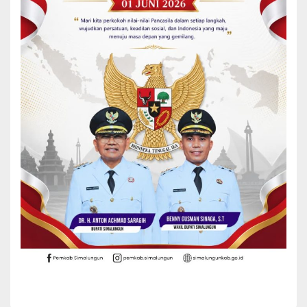
“Karena pertumbuhan anak itu mulai lahir sampai 6 tahun untuk
mencegah stunting dan sampai anak usia 18 tahun dalam
pertumbuhannya,”ucap Ratnawati sembari menyarankan agar
memanfaatkan pakarangan rumah dengan tanaman-tamanam
yang bermanfaat untuk kesehatan.
Ny Ratnawati Radiapoh Hasiholan Sinaga mengarapkan kepada
peserta untuk dapat mengikuti kegiatan ini dengan sungguh-
sungguh dan melaksanakannya dalam kehidupan bermasyarakat.
“Jangan hanya saat pelaksanakan seperti ini saja untuk mencegah
stunting tapi dilaksankaan dan dikerjakan secara perlahan dalam
kehidupan bermasyarakat,”ucapnya.
Kepada camat diharapkan untuk memberikan perhatiannya dalam
menekan angka stunting di wilayahnya. “Mari sama-sama kita
cegah stunting ini agar anak-anak Simalungun tidak tertinggal. Kita
harapkan anak Simalungun tumbuh dengan baik,”ajak Ratnawati.
“Harapan saya anak-anak di Simalungun mulai dari balita sampai
kelasa 6 SD mendapat perhatian dari ibu-ibu dan masyarakat