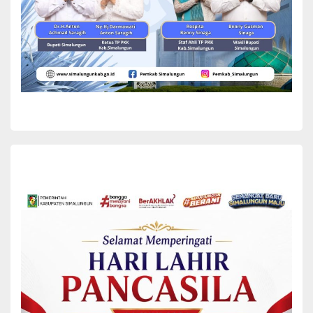
Secara resmi kegiatan workshop tersebut dibuka oleh Ketua Tim
Penggerak Pemberdayaan Kesejahteraan Keluarga (TP-PKK)
Kabupaten Simalungun Ny Ratnawati Radiapoh Hasiholan Sinaga,
bertempat di gedung PB Mulya Hall Nagori Margomulyo
Kecamatan Gunung Malela Kabupaten Simalungun, Sumut, Selasa
(26/10/2021).
Buka Kegiatan Workshop Menu Pangan Lokal Tinggi
Protein Bagi Anak Usia Dini
Dalam sambutan TP PKK Kabupaten Simalungun Ny Ratnawati
Radiapoh Hasiholan Sinaga mengatakan bahwa mencegah
stunting itu dimulai dari kandungan, untuk itu kepada para ibu
hamil diharapkan untuk mengkomsumsi makanan-makanan yang
sehat, seperti sayuran dan buah-buahan. Pemberian asupan sehat
dan pola asuh yang baik penting dalam pencegahan stunting.
“Asupan gizi yang sehat tidak perlu mahal. Pengalaman saya
sendiri, anak saya tidak pernah diberikan susu tapi bisa bersekolah
tinggi karena diberikan makanan yang bergizi dan tidak
mahal,”jelasnya