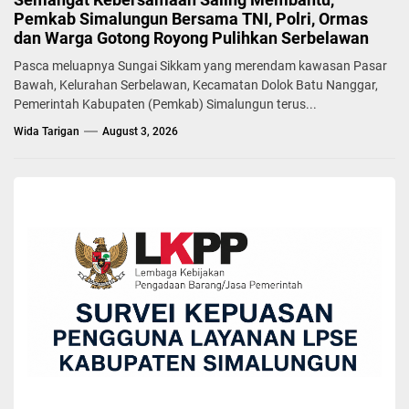
Pemkab Simalungun Bersama TNI, Polri, Ormas
dan Warga Gotong Royong Pulihkan Serbelawan
Pasca meluapnya Sungai Sikkam yang merendam kawasan Pasar
Bawah, Kelurahan Serbelawan, Kecamatan Dolok Batu Nanggar,
Pemerintah Kabupaten (Pemkab) Simalungun terus...
Wida Tarigan
August 3, 2026
BERITA
PKK
Buka Kegiatan Workshop Menu Pangan Lokal
Tinggi Protein Bagi Anak Usia Dini
Yuni Rafidhah
October 26, 2021