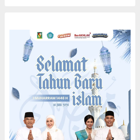
“Asupan gizi yang sehat tidak perlu mahal”
Ketua TP PKK Simalungun
S
outheast Asia Ministers of Eucation Organization –
Regional Center of Food and Nutririon (SEAMEO
RECFON) bekerja sama dengan US Soybean Export
Council (USSEC), Poltekkes Kemenkes Medan dan
Pemerintah Kabupaten (Pemkab) Simalungun
melaksanakan kegiatan workshop menu pangan lokal tinggi
protein bagi anak usia dini sebagai upaya pengentasan stunting di
Kabupaten Simalungun dan sebagai kegiatan Kampanye Konsumsi
Protein Lokal untuk Penanganan Stunting di Indonesia.