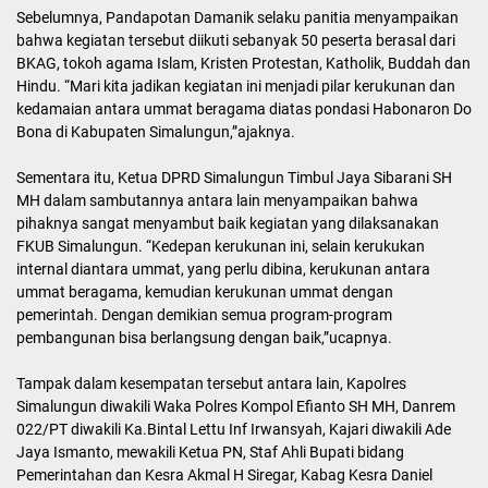
Sebelumnya, Pandapotan Damanik selaku panitia menyampaikan
bahwa kegiatan tersebut diikuti sebanyak 50 peserta berasal dari
BKAG, tokoh agama Islam, Kristen Protestan, Katholik, Buddah dan
Hindu. “Mari kita jadikan kegiatan ini menjadi pilar kerukunan dan
kedamaian antara ummat beragama diatas pondasi Habonaron Do
Bona di Kabupaten Simalungun,”ajaknya.
Sementara itu, Ketua DPRD Simalungun Timbul Jaya Sibarani SH
MH dalam sambutannya antara lain menyampaikan bahwa
pihaknya sangat menyambut baik kegiatan yang dilaksanakan
FKUB Simalungun. “Kedepan kerukunan ini, selain kerukukan
internal diantara ummat, yang perlu dibina, kerukunan antara
ummat beragama, kemudian kerukunan ummat dengan
pemerintah. Dengan demikian semua program-program
pembangunan bisa berlangsung dengan baik,”ucapnya.
Tampak dalam kesempatan tersebut antara lain, Kapolres
Simalungun diwakili Waka Polres Kompol Efianto SH MH, Danrem
022/PT diwakili Ka.Bintal Lettu Inf Irwansyah, Kajari diwakili Ade
Jaya Ismanto, mewakili Ketua PN, Staf Ahli Bupati bidang
Pemerintahan dan Kesra Akmal H Siregar, Kabag Kesra Daniel