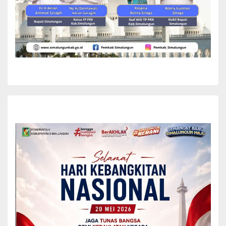
Dikatakan, kegiatan warkshop dilaksanakan di tiga lokasi, seperti di
provinsi Sumatera Utara yaitu di Simalungun, di Jambi yaitu di
Jabung Timur dan di Sulawesi Selatan yaitu di Maros. “Jadi tidak
hanya di Simalungun, tapi 100 orang ibu-ibu di Jabung Timur dan
Maros dalam minggu ini juga akan mengikuti kegiatan ini dalam
rangka belajar memanfaatkan pangan lokal yang kaya protein,
yang justru sangat penting untuk pencegahan stunting,”kata
Grace.
“Kami berharap kegiatan rangkaian lokakarya protein lokal yang
dilakukan di 3 provinsi di Indonesia dan pertama kali dimulai di
kabupaten Simalungun ini dapat meningkatkan pengetahuan para
ibu mengenai potensi protein lokal dalam pemenuhan gizi keluarga,
baik protein hewani maupun nabati seperti tempe,”tambah Grace.
Sementara itu dari Poltekkes Kemenkes Medan Dr Oslida Martony
SKM MKes mengatakan bahwa kegiatan ini merupakan lanjutan
dari kegiatan webinar selama tiga hari sejak September 2021 lalu
secara daring, dan saat ini merupakan aplikasi dari kegiatan
sebelumnya terutama daerah lokus (lokasi khusus) stunting.