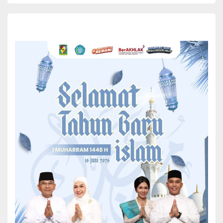
B
upati Simalungun Radiapoh Hasiholan Sinaga SH MH
dalam kunjungan kerjanya di Objek Wisata Air Panas
Tinggi Raja Nagori Dolok Marawa Kecamatan Silou
Kahean Kabupaten Simalungun, Sumut, mengatakan
Pemerintah Kabupaten Simalungun akan melakukan
pembenahan infrastruktur pendukung objek wisata air panas
Tinggi Raya menjadi salah satu destinasi wisata di Tanoh Haboron
do Bona.
“Kita akan benahi infrastruktur pendukung lokasi objek wisata air
panas ini, terutama jalan menuju lokasi ini, sehingga objek wisata
ini menjadi salah satu tujuan destinasi wisata di Kabupaten
Simalungun. Karena ini luar biasa,”ujar Bupati yang di dampingi
Ketua TP PKK Simalungun Ny Ratnawati Hasiholan Sinaga, Kamis
23/09/2021.
Bupati meminta kepada masyarakat untuk memberikan
dukungannya dalam pembenahan objek wisata tersebut.
“Janganlah ketika pemerintah melakukan pembenahan di lokasi ini,
masyarakat menuntut ganti rugi. Mari sama-sama kita majukan