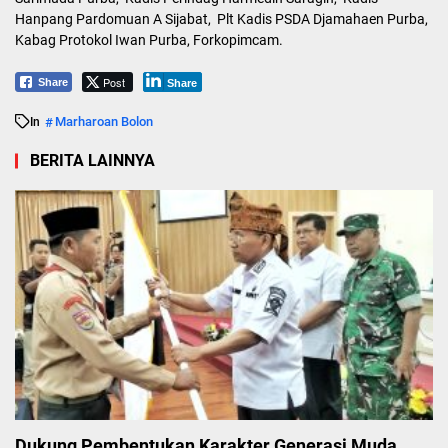
Hanpang Pardomuan A Sijabat, Plt Kadis PSDA Djamahaen Purba,
Kabag Protokol Iwan Purba, Forkopimcam.
Post
Share
Share
Marharoan Bolon
In
BERITA LAINNYA
Dukung Pembentukan Karakter Generasi Muda,