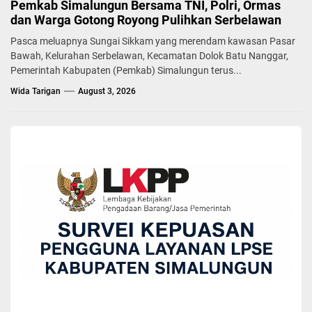
Pemkab Simalungun Bersama TNI, Polri, Ormas
dan Warga Gotong Royong Pulihkan Serbelawan
Pasca meluapnya Sungai Sikkam yang merendam kawasan Pasar
Bawah, Kelurahan Serbelawan, Kecamatan Dolok Batu Nanggar,
Pemerintah Kabupaten (Pemkab) Simalungun terus...
Wida Tarigan
August 3, 2026
BERITA
PARIWISATA
Di Objek Wisata Air Panas Tinggi Raja,
Bupati Simalungun: “Kita akan benahi objek
wisata ini”
Yuni Rafidhah
September 23, 2021