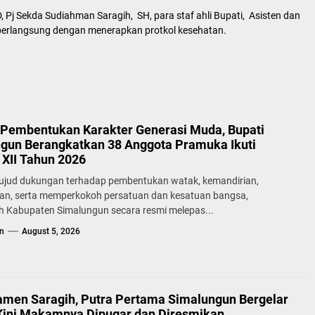
, Pj Sekda Sudiahman Saragih, SH, para staf ahli Bupati, Asisten dan
berlangsung dengan menerapkan protkol kesehatan.
Pembentukan Karakter Generasi Muda, Bupati
gun Berangkatkan 38 Anggota Pramuka Ikuti
XII Tahun 2026
ujud dukungan terhadap pembentukan watak, kemandirian,
lan, serta memperkokoh persatuan dan kesatuan bangsa,
h Kabupaten Simalungun secara resmi melepas...
n
August 5, 2026
samen Saragih, Putra Pertama Simalungun Bergelar
Kini Makamnya Dipugar dan Diresmikan