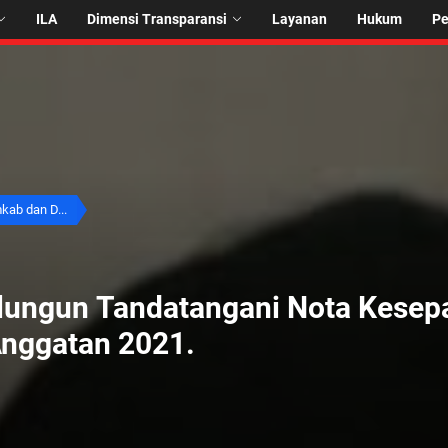
ILA
Dimensi Transparansi
Layanan
Hukum
P
kab dan D...
ungun Tandatangani Nota Kesep
nggatan 2021.