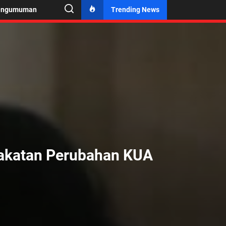
engumuman
Trending News
akatan Perubahan KUA