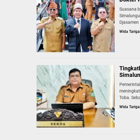
Suasana b
Simalungu
Djasamen S
Wida Tariga
Tingkat
Simalun
Pemerinta
meningkat
Toba. Seb
Wida Tariga