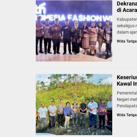
Dekrana
di Acar
Kabupaten
sekaligus
dalam ajan
Wida Tariga
Keseriu
Kawal I
Pemerinta
Negeri mel
Pendapata
Wida Tariga