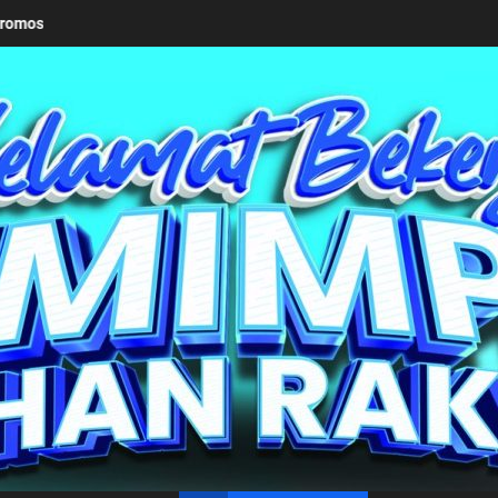
Keseriusan Pemkab Simalungun bersama Kemendagri Kawal Investa
un