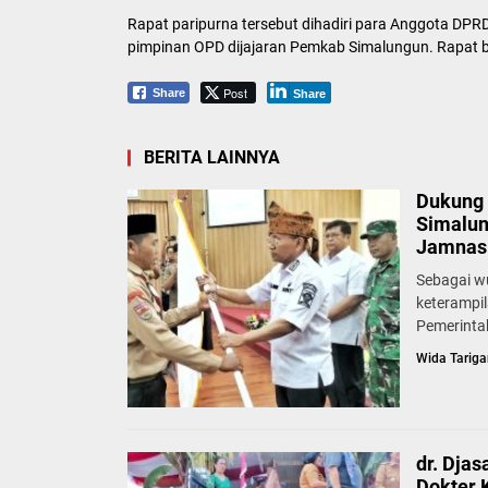
Rapat paripurna tersebut dihadiri para Anggota DPRD
pimpinan OPD dijajaran Pemkab Simalungun. Rapat 
Post
Share
Share
BERITA LAINNYA
Dukung 
Simalun
Jamnas 
Sebagai w
keterampi
Pemerinta
Wida Tariga
dr. Dja
Dokter 