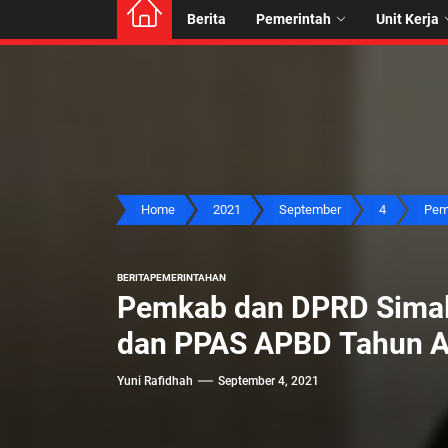
Berita
Pemerintah
Unit Kerja
Home
2021
September
4
Pem
BERITA
PEMERINTAHAN
Pemkab dan DPRD Simal
dan PPAS APBD Tahun A
Yuni Rafidhah
September 4, 2021