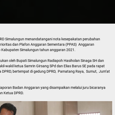
RD Simalungun menandatangani nota kesepakatan perubahan
rioritas dan Plafon Anggaran Sementara (PPAS) Anggaran
) Kabupaten Simalungun tahun anggaran 2021.
kukan oleh Bupati Simalungun Radiapoh Hasiholan Sinaga SH dan
l-wakil ketua Samrin Girsang SPd dan Elias Barus SE pada rapat
ua DPRD, bertempat di gedung DPRD, Pamatang Raya, Sumut, Jum’at
aporan Badan Anggaran yang disampaikan melalui juru bicaranya
dan Ketua DPRD.