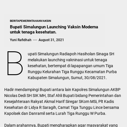
BERITA
PEMERINTAHAN
VAKSIN
Bupati Simalungun Launching Vaksin Moderna
untuk tenaga kesehatan.
Yuni Rafidhah
August 31, 2021
B
upati Simalungun Radiapoh Hasiholan Sinaga SH
melakukan launching vakninasi untuk tenaga
kesehatan, bertempat di lapapangan umum Tiga
Runggu Kelurahan Tiga Runggu Kecamatan Purba
Kabupaten Simalungun, Sumut, 30/08/2021.
Hadir mendampingi Bupati antara lain Kapolres Simalungun AKBP
Nicolas Dedi SH SIK MH, Staf Ahli Bupati bidang Pemerintahan dan
Kesejahteraan Rakyat Akmal Harif Siregar SKom MSi, Plt Kadis
Kesehatan dr Lidya R Saragih, Camat Tiga Tunggu Lince bersama
Kapolsek dan Danramil serta Lurah Tiga Runggu W Purba.
Dalam arahannya, Bupati mengharapkan agar masyarakat yang