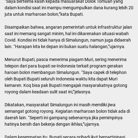
“Saya berteima kasih kepada masuarakat Dolok Tomuan yang
dalam kondisi saat ini mampu mengumpulkan dana kurang lebih 20
juta untuk marharoan bolon,”kata Bupati.
Disampaikan bahwa, angaran pemerintah untuk infrastruktur jalan
saat ini memang sangat minim, hal ini dikarenakan situasi wabah
Covid. Kondisi ini tidak hanya di Simalungun, namun juga didaerah
lain. “Harapan kita ke depan ini bukan suatu halangan,”ujarnya.
Menurut Bupati, pasca menerima piagam Muri, sering menerima
telepon dari para bupati se-Indonesia terkait program gerakan
haroan bolon membangun Simalungun. “Saya capek di telephon
oleh Bupati Bupati seluruh Indonesia waktu kita dapat Muri
kemaren. Koq bisa pak Bupati mengajak masyarakatnya gotong
royong dalam keadaan sulit saat ini,”jelasnya.
Dikatakan, masyarakat Simalungun ini masih memiliki jiwa
semangat gotong royong. Kegiatan marharoan bolon tidak ada di
daerah lain. “Seperti ini gampang sebenarnya jika pemimpinya
hatinya bersih dan bekerja dengan ikhlas,”ujarnya.
Dalam kesempatan itu, Bupati secara pribadi ikut berpartisipasi