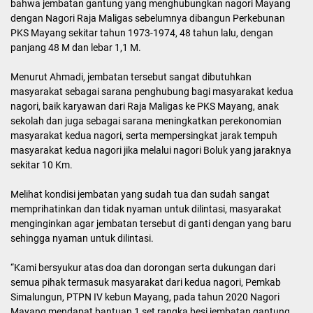
bahwa jembatan gantung yang menghubungkan nagori Mayang
dengan Nagori Raja Maligas sebelumnya dibangun Perkebunan
PKS Mayang sekitar tahun 1973-1974, 48 tahun lalu, dengan
panjang 48 M dan lebar 1,1 M.
Menurut Ahmadi, jembatan tersebut sangat dibutuhkan
masyarakat sebagai sarana penghubung bagi masyarakat kedua
nagori, baik karyawan dari Raja Maligas ke PKS Mayang, anak
sekolah dan juga sebagai sarana meningkatkan perekonomian
masyarakat kedua nagori, serta mempersingkat jarak tempuh
masyarakat kedua nagori jika melalui nagori Boluk yang jaraknya
sekitar 10 Km.
Melihat kondisi jembatan yang sudah tua dan sudah sangat
memprihatinkan dan tidak nyaman untuk dilintasi, masyarakat
menginginkan agar jembatan tersebut di ganti dengan yang baru
sehingga nyaman untuk dilintasi.
“Kami bersyukur atas doa dan dorongan serta dukungan dari
semua pihak termasuk masyarakat dari kedua nagori, Pemkab
Simalungun, PTPN IV kebun Mayang, pada tahun 2020 Nagori
Mayang mendapat bantuan 1 set rangka besi jembatan gantung