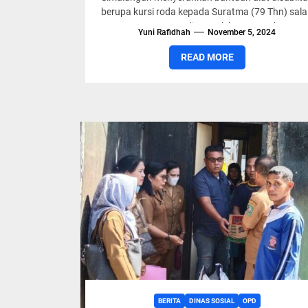
berupa kursi roda kepada Suratma (79 Thn) sal
sorang warga di Kompleks Perumahan
Yuni Rafidhah
November 5, 2024
Simalungun Indah (SIP),Kecamatan Siantar,
Simalungun,...
READ MORE
BERITA
DINAS SOSIAL
OPD