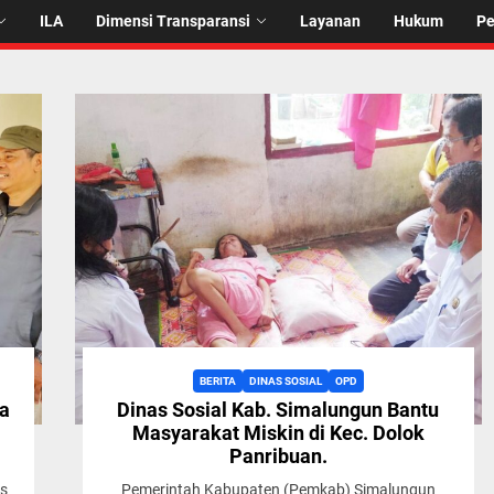
ILA
Dimensi Transparansi
Layanan
Hukum
P
BERITA
DINAS SOSIAL
OPD
a
Dinas Sosial Kab. Simalungun Bantu
Masyarakat Miskin di Kec. Dolok
Panribuan.
as
Pemerintah Kabupaten (Pemkab) Simalungun