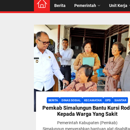
Berita
Pemerintah
Unit Kerja
BERITA
DINAS SOSIAL
KECAMATAN
OPD
SIANTAR
Pemkab Simalungun Bantu Kursi Rod
Kepada Warga Yang Sakit
Pemerintah Kabupaten (Pemkab)
Simalungun menyerahkan bantuan alat disabilt