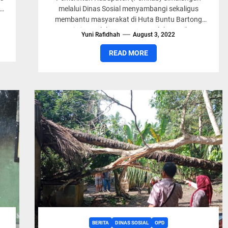
ah
melalui Dinas Sosial menyambangi sekaligus
membantu masyarakat di Huta Buntu Bartong
Nagori Tiga Dolok Kecamatan Dolok Panribuan,
Yuni Rafidhah
August 3, 2022
Sumut, Rabu (3/8/2022). Bantuan...
READ MORE
BERITA
DINAS SOSIAL
OPD