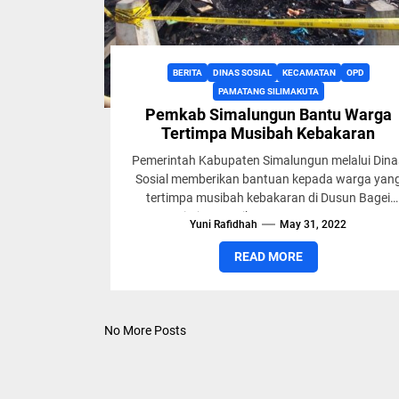
BERITA
DINAS SOSIAL
KECAMATAN
OPD
PAMATANG SILIMAKUTA
Pemkab Simalungun Bantu Warga
Tertimpa Musibah Kebakaran
Pemerintah Kabupaten Simalungun melalui Dina
Sosial memberikan bantuan kepada warga yan
tertimpa musibah kebakaran di Dusun Bagei
Nagori Ujung Saribu Kecamatan Pamatang
Yuni Rafidhah
May 31, 2022
Silimakuta, Sumut, Selasa...
READ MORE
No More Posts