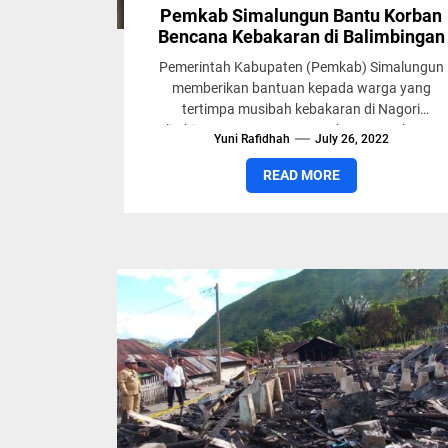
Pemkab Simalungun Bantu Korban
Bencana Kebakaran di Balimbingan
Pemerintah Kabupaten (Pemkab) Simalungun
memberikan bantuan kepada warga yang
tertimpa musibah kebakaran di Nagori
Balimbingan Kecamatan Tanah Jawa Kabupate
Yuni Rafidhah
July 26, 2022
Simalungun, Sumut, Selasa (26/7/2022). Bantu
tersebut...
READ MORE