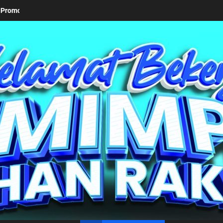
Keseriusan Pemkab Simalungun bersama Kemendagri Ka
un